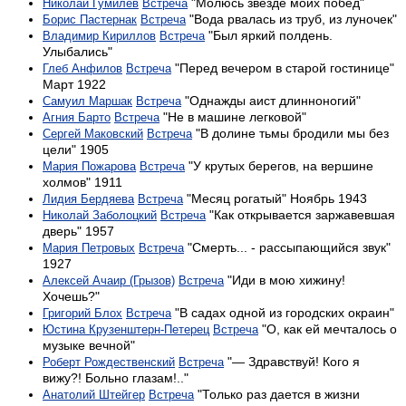
"Молюсь звезде моих побед"
Николай Гумилёв
Встреча
"Вода рвалась из труб, из луночек"
Борис Пастернак
Встреча
"Был яркий полдень.
Владимир Кириллов
Встреча
Улыбались"
"Перед вечером в старой гостинице"
Глеб Анфилов
Встреча
Март 1922
"Однажды аист длинноногий"
Самуил Маршак
Встреча
"Не в машине легковой"
Агния Барто
Встреча
"В долине тьмы бродили мы без
Сергей Маковский
Встреча
цели" 1905
"У крутых берегов, на вершине
Мария Пожарова
Встреча
холмов" 1911
"Месяц рогатый" Ноябрь 1943
Лидия Бердяева
Встреча
"Как открывается заржавевшая
Николай Заболоцкий
Встреча
дверь" 1957
"Смерть... - рассыпающийся звук"
Мария Петровых
Встреча
1927
"Иди в мою хижину!
Алексей Ачаир (Грызов)
Встреча
Хочешь?"
"В садах одной из городских окраин"
Григорий Блох
Встреча
"О, как ей мечталось о
Юстина Крузенштерн-Петерец
Встреча
музыке вечной"
"— Здравствуй! Кого я
Роберт Рождественский
Встреча
вижу?! Больно глазам!.."
"Только раз дается в жизни
Анатолий Штейгер
Встреча