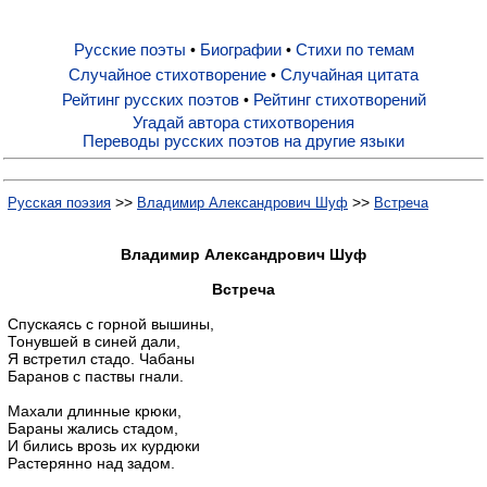
Русские поэты
Биографии
Стихи по темам
•
•
Русские поэты
Случайное стихотворение
Случайная цитата
•
Рейтинг русских поэтов
Рейтинг стихотворений
•
Биографии
Угадай автора стихотворения
Переводы русских поэтов на другие языки
Стихи по темам
>>
>>
Русская поэзия
Владимир Александрович Шуф
Встреча
Случайное стихотворение
Владимир Александрович Шуф
Встреча
Случайная цитата
Спускаясь с горной вышины,
Тонувшей в синей дали,
Я встретил стадо. Чабаны
Баранов с паствы гнали.
Рейтинг русских поэтов
Махали длинные крюки,
Бараны жались стадом,
Рейтинг стихотворений
И бились врозь их курдюки
Растерянно над задом.