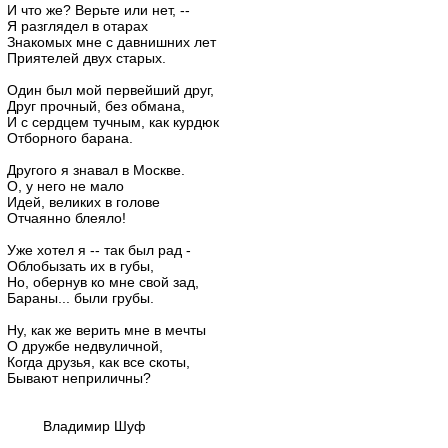
И что же? Верьте или нет, --
Я разглядел в отарах
Знакомых мне с давнишних лет
Приятелей двух старых.
Один был мой первейший друг,
Друг прочный, без обмана,
И с сердцем тучным, как курдюк
Отборного барана.
Другого я знавал в Москве.
О, у него не мало
Идей, великих в голове
Отчаянно блеяло!
Уже хотел я -- так был рад -
Облобызать их в губы,
Но, обернув ко мне свой зад,
Бараны... были грубы.
Ну, как же верить мне в мечты
О дружбе недвуличной,
Когда друзья, как все скоты,
Бывают неприличны?
Владимир Шуф