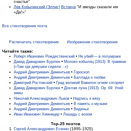
счастье"
"И звезды сказали им
Лев Кобылинский (Эллис)
Встреча
«Да!»"
Все стихотворения поэта
Распечатать стихотворение
Изображение стихотворения
Читайте также:
•
Роберт Иванович Рождественский
Не убий!— в полумраке
•
Давид Давидович Бурлюк
Молоко кобылиц (1913). В трамвае
(«Там где девушки сидели…»)
•
Андрей Дмитриевич Дементьев
Гороскоп
•
Андрей Дмитриевич Дементьев
Баллада о любви
•
Димитрий Ростовский
Град великий Вавилон огнем согоряет
•
Давид Давидович Бурлюк
Дохлая луна (1913). Op. 69. Улей
зимы
•
Николай Александрович Львов
Надпись к вязу
•
Андрей Дмитриевич Дементьев
В память о музыке
•
Андрей Дмитриевич Дементьев
Виденье
•
Иван Иванович Хемницер
Лошадь с возом
Top-25 поэтов
(1895-1925)
Сергей Александрович Есенин