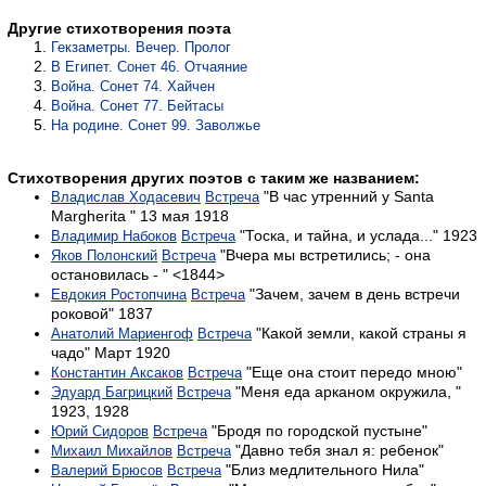
Другие стихотворения поэта
Гекзаметры. Вечер. Пролог
В Египет. Сонет 46. Отчаяние
Война. Сонет 74. Хайчен
Война. Сонет 77. Бейтасы
На родине. Сонет 99. Заволжье
Стихотворения других поэтов с таким же названием:
"В час утренний у Santa
Владислав Ходасевич
Встреча
Margherita " 13 мая 1918
"Тоска, и тайна, и услада..." 1923
Владимир Набоков
Встреча
"Вчера мы встретились; - она
Яков Полонский
Встреча
остановилась - " <1844>
"Зачем, зачем в день встречи
Евдокия Ростопчина
Встреча
роковой" 1837
"Какой земли, какой страны я
Анатолий Мариенгоф
Встреча
чадо" Март 1920
"Еще она стоит передо мною"
Константин Аксаков
Встреча
"Меня еда арканом окружила, "
Эдуард Багрицкий
Встреча
1923, 1928
"Бродя по городской пустыне"
Юрий Сидоров
Встреча
"Давно тебя знал я: ребенок"
Михаил Михайлов
Встреча
"Близ медлительного Нила"
Валерий Брюсов
Встреча