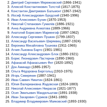
(1866-1941)
Дмитрий Сергеевич Мережковский
(1817-1875)
Алексей Константинович Толстой
(1867-1942)
Константин Дмитриевич Бальмонт
(1940-1996)
Иосиф Александрович Бродский
(1870-1953)
Иван Алексеевич Бунин
(1886-1921)
Николай Степанович Гумилёв
(1889-1966)
Анна Андреевна Ахматова
(1897-1962)
Анатолий Борисович Мариенгоф
(1799-1837)
Александр Сергеевич Пушкин
(1887-1924)
Александр Васильевич Ширяевец
(1911-1965)
Вероника Михайловна Тушнова
(1901-1981)
Агния Львовна Барто
(1880-1921)
Александр Александрович Блок
(1890-1960)
Борис Леонидович Пастернак
(1820-1892)
Афанасий Афанасьевич Фет
(1885-1957)
Дон Аминадо
(1910-1975)
Ольга Фёдоровна Берггольц
(1887-1941)
Игорь Северянин
(1824-1861)
Иван Саввич Никитин
(1824-1883)
Юлия Валериановна Жадовская
(1821-1877)
Николай Алексеевич Некрасов
(1891-1938)
Осип Эмильевич Мандельштам
(1841-1880)
Иван Захарович Суриков
(1893-1930)
Владимир Владимирович Маяковский