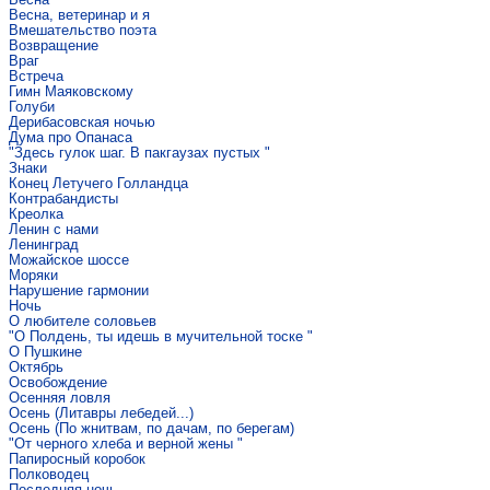
Весна, ветеринар и я
Вмешательство поэта
Возвращение
Враг
Встреча
Гимн Маяковскому
Голуби
Дерибасовская ночью
Дума про Опанаса
"Здесь гулок шаг. В пакгаузах пустых "
Знаки
Конец Летучего Голландца
Контрабандисты
Креолка
Ленин с нами
Ленинград
Можайское шоссе
Моряки
Нарушение гармонии
Ночь
О любителе соловьев
"О Полдень, ты идешь в мучительной тоске "
О Пушкине
Октябрь
Освобождение
Осенняя ловля
Осень (Литавры лебедей...)
Осень (По жнитвам, по дачам, по берегам)
"От черного хлеба и верной жены "
Папиросный коробок
Полководец
Последняя ночь