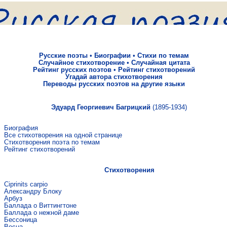
Русские поэты
•
Биографии
•
Стихи по темам
Случайное стихотворение
•
Случайная цитата
Рейтинг русских поэтов
•
Рейтинг стихотворений
Угадай автора стихотворения
Переводы русских поэтов на другие языки
Эдуард Георгиевич Багрицкий
(1895-1934)
Биография
Все стихотворения на одной странице
Стихотворения поэта по темам
Рейтинг стихотворений
Стихотворения
Ciprinits carpio
Александру Блоку
Арбуз
Баллада о Виттингтоне
Баллада о нежной даме
Бессоница
Весна