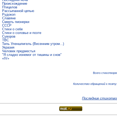
Происхождение
Птицелов
Рассыпанной цепью
Рудокоп
Славяне
Смерть пионерки
СССР
Стихи о себе
Стихи о соловье и поэте
Суворов
ТВС
Тиль Уленшпигель (Весенним утром...)
Укразия
Человек предместья
"Я сладко изнемог от тишины и снов"
«IV»
Всего стихотворе
Количество обращений к поэту:
Последние стихотво