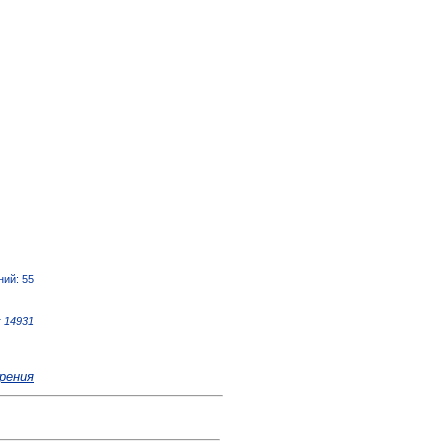
ний: 55
 14931
рения