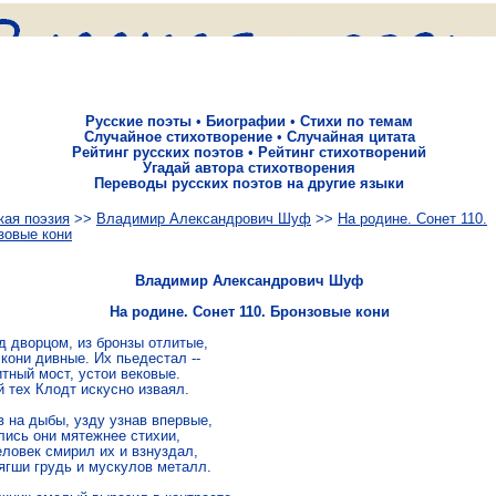
Русские поэты
•
Биографии
•
Стихи по темам
Случайное стихотворение
•
Случайная цитата
Рейтинг русских поэтов
•
Рейтинг стихотворений
Угадай автора стихотворения
Переводы русских поэтов на другие языки
кая поэзия
>>
Владимир Александрович Шуф
>>
На родине. Сонет 110.
зовые кони
Владимир Александрович Шуф
На родине. Сонет 110. Бронзовые кони
 дворцом, из бронзы отлитые, 

кони дивные. Их пьедестал -- 

тный мост, устои вековые. 

 тех Клодт искусно изваял. 

 на дыбы, узду узнав впервые, 

лись они мятежнее стихии, 

ловек смирил их и взнуздал, 

ягши грудь и мускулов металл. 
