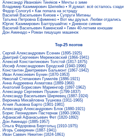
Александр Иванович Тиняков
•
Мечты о зиме
Владимир Казимирович Шилейко
•
Я думал: всё осталось сзади
Федор Сологуб
•
Как попала на эстраду
Василий Васильевич Князев
•
Супруги Митины
Татьяна Петровна Ефименко
•
Вот мы друзья. Любви отдались
Юргис Казимирович Балтрушайтис
•
Дневное сияние
Василий Васильевич Каменский
•
Гимн 40-летним юношам
Дон Аминадо
•
Роман пишущих машинок
Top-25 поэтов
Сергей Александрович Есенин
(1895-1925)
Дмитрий Сергеевич Мережковский
(1866-1941)
Алексей Константинович Толстой
(1817-1875)
Иосиф Александрович Бродский
(1940-1996)
Константин Дмитриевич Бальмонт
(1867-1942)
Иван Алексеевич Бунин
(1870-1953)
Николай Степанович Гумилёв
(1886-1921)
Анна Андреевна Ахматова
(1889-1966)
Анатолий Борисович Мариенгоф
(1897-1962)
Александр Сергеевич Пушкин
(1799-1837)
Александр Васильевич Ширяевец
(1887-1924)
Вероника Михайловна Тушнова
(1911-1965)
Агния Львовна Барто
(1901-1981)
Александр Александрович Блок
(1880-1921)
Борис Леонидович Пастернак
(1890-1960)
Афанасий Афанасьевич Фет
(1820-1892)
Дон Аминадо
(1885-1957)
Ольга Фёдоровна Берггольц
(1910-1975)
Игорь Северянин
(1887-1941)
Иван Саввич Никитин
(1824-1861)