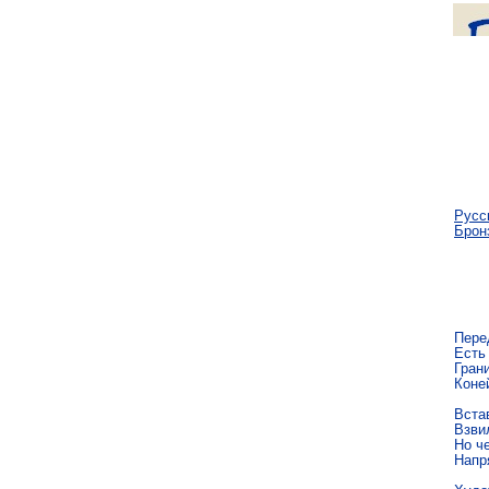
Русс
Брон
Перед
Есть 
Грани
Коней
Встав
Взви
Но че
Напр