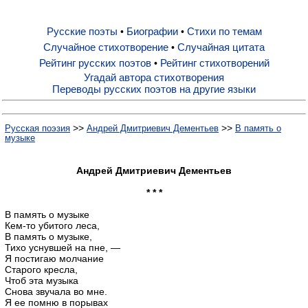
Русские поэты
Биографии
Стихи по темам
•
•
Русские поэты
Случайное стихотворение
Случайная цитата
•
Рейтинг русских поэтов
Рейтинг стихотворений
•
Биографии
Угадай автора стихотворения
Переводы русских поэтов на другие языки
Стихи по темам
>>
>>
Русская поэзия
Андрей Дмитриевич Дементьев
В память о
музыке
Случайное стихотворение
Андрей Дмитриевич Дементьев
* * *
Случайная цитата
В память о музыке
Кем-то убитого леса,
В память о музыке,
Рейтинг русских поэтов
Тихо уснувшей на пне, —
Я постигаю молчание
Старого кресла,
Рейтинг стихотворений
Чтоб эта музыка
Снова звучала во мне.
Я ее помню в порывах