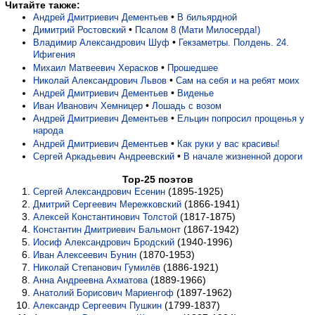
Читайте также:
•
Андрей Дмитриевич Дементьев
В бильярдной
•
Димитрий Ростовский
Псалом 8 (Мати Милосерда!)
•
Владимир Александрович Шуф
Гекзаметры. Полдень. 24.
Ифигения
•
Михаил Матвеевич Херасков
Прошедшее
•
Николай Александрович Львов
Сам на себя и на ребят моих
•
Андрей Дмитриевич Дементьев
Виденье
•
Иван Иванович Хемницер
Лошадь с возом
•
Андрей Дмитриевич Дементьев
Ельцин попросил прощенья у
народа
•
Андрей Дмитриевич Дементьев
Как руки у вас красивы!
•
Сергей Аркадьевич Андреевский
В начале жизненной дороги
Top-25 поэтов
(1895-1925)
Сергей Александрович Есенин
(1866-1941)
Дмитрий Сергеевич Мережковский
(1817-1875)
Алексей Константинович Толстой
(1867-1942)
Константин Дмитриевич Бальмонт
(1940-1996)
Иосиф Александрович Бродский
(1870-1953)
Иван Алексеевич Бунин
(1886-1921)
Николай Степанович Гумилёв
(1889-1966)
Анна Андреевна Ахматова
(1897-1962)
Анатолий Борисович Мариенгоф
(1799-1837)
Александр Сергеевич Пушкин