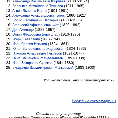
(1887-1924)
Александр Васильевич Ширяевец
(1911-1965)
Вероника Михайловна Тушнова
(1901-1981)
Агния Львовна Барто
(1880-1921)
Александр Александрович Блок
(1890-1960)
Борис Леонидович Пастернак
(1820-1892)
Афанасий Афанасьевич Фет
(1885-1957)
Дон Аминадо
(1910-1975)
Ольга Фёдоровна Берггольц
(1887-1941)
Игорь Северянин
(1824-1861)
Иван Саввич Никитин
(1824-1883)
Юлия Валериановна Жадовская
(1821-1877)
Николай Алексеевич Некрасов
(1891-1938)
Осип Эмильевич Мандельштам
(1841-1880)
Иван Захарович Суриков
(1893-1930)
Владимир Владимирович Маяковский
Количество обращений к стихотворению: 977
Последние стихотворения
Ссылка на эту страницу:
<a href='http://russian-poetry.ru/Poem.php?PoemId=22758'>