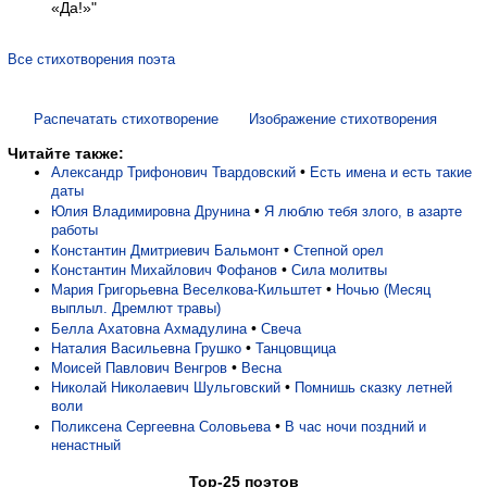
«Да!»"
Все стихотворения поэта
Распечатать стихотворение
Изображение стихотворения
Читайте также:
•
Александр Трифонович Твардовский
Есть имена и есть такие
даты
•
Юлия Владимировна Друнина
Я люблю тебя злого, в азарте
работы
•
Константин Дмитриевич Бальмонт
Степной орел
•
Константин Михайлович Фофанов
Сила молитвы
•
Мария Григорьевна Веселкова-Кильштет
Ночью (Месяц
выплыл. Дремлют травы)
•
Белла Ахатовна Ахмадулина
Свеча
•
Наталия Васильевна Грушко
Танцовщица
•
Моисей Павлович Венгров
Весна
•
Николай Николаевич Шульговский
Помнишь сказку летней
воли
•
Поликсена Сергеевна Соловьева
В час ночи поздний и
ненастный
Top-25 поэтов