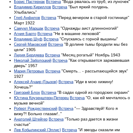
"Вода рвалась из труб, из луночек"
Борис Пастернак
Встреча
"Был яркий полдень.
Владимир Кириллов
Встреча
Улыбались"
"Перед вечером в старой гостинице"
Глеб Анфилов
Встреча
Март 1922
"Однажды аист длинноногий"
Самуил Маршак
Встреча
"Не в машине легковой"
Агния Барто
Встреча
"Спускаясь с горной вышины"
Владимир Шуф
Встреча
"В долине тьмы бродили мы без
Сергей Маковский
Встреча
цели" 1905
"Месяц рогатый" Ноябрь 1943
Лидия Бердяева
Встреча
"Как открывается заржавевшая
Николай Заболоцкий
Встреча
дверь" 1957
"Смерть... - рассыпающийся звук"
Мария Петровых
Встреча
1927
"Иди в мою хижину!
Алексей Ачаир (Грызов)
Встреча
Хочешь?"
"В садах одной из городских окраин"
Григорий Блох
Встреча
"О, как ей мечталось о
Юстина Крузенштерн-Петерец
Встреча
музыке вечной"
"— Здравствуй! Кого я
Роберт Рождественский
Встреча
вижу?! Больно глазам!.."
"Только раз дается в жизни
Анатолий Штейгер
Встреча
счастье"
"И звезды сказали им
Лев Кобылинский (Эллис)
Встреча