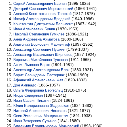
(1895-1925)
Сергей Александрович Есенин
(1866-1941)
Дмитрий Сергеевич Мережковский
(1817-1875)
Алексей Константинович Толстой
(1940-1996)
Иосиф Александрович Бродский
(1867-1942)
Константин Дмитриевич Бальмонт
(1870-1953)
Иван Алексеевич Бунин
(1886-1921)
Николай Степанович Гумилёв
(1889-1966)
Анна Андреевна Ахматова
(1897-1962)
Анатолий Борисович Мариенгоф
(1799-1837)
Александр Сергеевич Пушкин
(1887-1924)
Александр Васильевич Ширяевец
(1911-1965)
Вероника Михайловна Тушнова
(1901-1981)
Агния Львовна Барто
(1880-1921)
Александр Александрович Блок
(1890-1960)
Борис Леонидович Пастернак
(1820-1892)
Афанасий Афанасьевич Фет
(1885-1957)
Дон Аминадо
(1910-1975)
Ольга Фёдоровна Берггольц
(1887-1941)
Игорь Северянин
(1824-1861)
Иван Саввич Никитин
(1824-1883)
Юлия Валериановна Жадовская
(1821-1877)
Николай Алексеевич Некрасов
(1891-1938)
Осип Эмильевич Мандельштам
(1841-1880)
Иван Захарович Суриков
(1893-1930)
Владимир Владимирович Маяковский