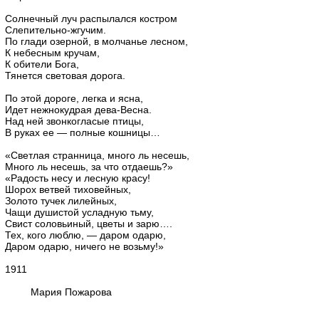
Солнечный луч распылался костром
Слепительно-жгучим.
По глади озерной, в молчанье лесном,
К небесным кручам,
К обители Бога,
Тянется световая дорога.
По этой дороге, легка и ясна,
Идет нежнокудрая дева-Весна.
Над ней звонкогласые птицы,
В руках ее — полные кошницы…
«Светлая странница, много ль несешь,
Много ль несешь, за что отдаешь?»
«Радость несу и лесную красу!
Шорох ветвей тиховейных,
Золото тучек лилейных,
Чащи душистой усладную тьму,
Свист соловьиный, цветы и зарю….
Тех, кого люблю, — даром одарю,
Даром одарю, ничего не возьму!»
1911
Мария Пожарова