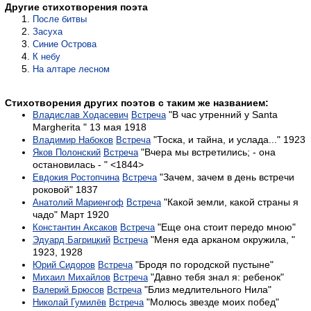
Другие стихотворения поэта
После битвы
За­су­ха
Синие Острова
К небу
На алтаре лесном
Стихотворения других поэтов с таким же названием:
"В час утренний у Santa
Владислав Ходасевич
Встреча
Margherita " 13 мая 1918
"Тоска, и тайна, и услада..." 1923
Владимир Набоков
Встреча
"Вчера мы встретились; - она
Яков Полонский
Встреча
остановилась - " <1844>
"Зачем, зачем в день встречи
Евдокия Ростопчина
Встреча
роковой" 1837
"Какой земли, какой страны я
Анатолий Мариенгоф
Встреча
чадо" Март 1920
"Еще она стоит передо мною"
Константин Аксаков
Встреча
"Меня еда арканом окружила, "
Эдуард Багрицкий
Встреча
1923, 1928
"Бродя по городской пустыне"
Юрий Сидоров
Встреча
"Давно тебя знал я: ребенок"
Михаил Михайлов
Встреча
"Близ медлительного Нила"
Валерий Брюсов
Встреча
"Молюсь звезде моих побед"
Николай Гумилёв
Встреча