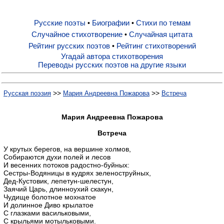
Русские поэты
Биографии
Стихи по темам
•
•
Русские поэты
Случайное стихотворение
Случайная цитата
•
Рейтинг русских поэтов
Рейтинг стихотворений
•
Биографии
Угадай автора стихотворения
Переводы русских поэтов на другие языки
Стихи по темам
>>
>>
Русская поэзия
Мария Андреевна Пожарова
Встреча
Случайное стихотворение
Мария Андреевна Пожарова
Встреча
Случайная цитата
У крутых берегов, на вершине холмов,
Собираются духи полей и лесов
И весенних потоков радостно-буйных:
Сестры-Водяницы в кудрях зеленоструйных,
Рейтинг русских поэтов
Дед-Кустовик, лепетун-шелестун,
Заячий Царь, длинноухий скакун,
Чудище болотное мохнатое
Рейтинг стихотворений
И долинное Диво крылатое
С глазками васильковыми,
С крыльями мотыльковыми.