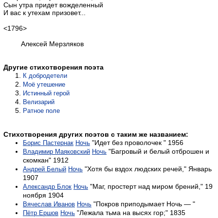
Сын утра придет вожделенный
И вас к утехам призовет...
<1796>
Алексей Мерзляков
Другие стихотворения поэта
К добродетели
Моё утешение
Истинный герой
Велизарий
Ратное поле
Стихотворения других поэтов с таким же названием:
"Идет без проволочек " 1956
Борис Пастернак
Ночь
"Багровый и белый отброшен и
Владимир Маяковский
Ночь
скомкан" 1912
"Хотя бы вздох людских речей," Январь
Андрей Белый
Ночь
1907
"Маг, простерт над миром брений," 19
Александр Блок
Ночь
ноября 1904
"Покров приподымает Ночь — "
Вячеслав Иванов
Ночь
"Лежала тьма на высях гор;" 1835
Пётр Ершов
Ночь