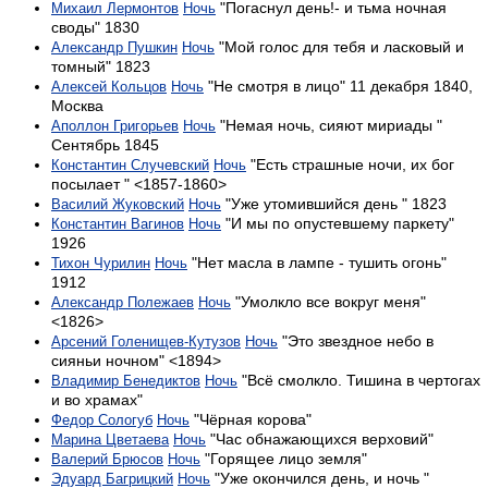
"Погаснул день!- и тьма ночная
Михаил Лермонтов
Ночь
своды" 1830
"Мой голос для тебя и ласковый и
Александр Пушкин
Ночь
томный" 1823
"Не смотря в лицо" 11 декабря 1840,
Алексей Кольцов
Ночь
Москва
"Немая ночь, сияют мириады "
Аполлон Григорьев
Ночь
Сентябрь 1845
"Есть страшные ночи, их бог
Константин Случевский
Ночь
посылает " <1857-1860>
"Уже утомившийся день " 1823
Василий Жуковский
Ночь
"И мы по опустевшему паркету"
Константин Вагинов
Ночь
1926
"Нет масла в лампе - тушить огонь"
Тихон Чурилин
Ночь
1912
"Умолкло все вокруг меня"
Александр Полежаев
Ночь
<1826>
"Это звездное небо в
Арсений Голенищев-Кутузов
Ночь
сияньи ночном" <1894>
"Всё смолкло. Тишина в чертогах
Владимир Бенедиктов
Ночь
и во храмах"
"Чёрная корова"
Федор Сологуб
Ночь
"Час обнажающихся верховий"
Марина Цветаева
Ночь
"Горящее лицо земля"
Валерий Брюсов
Ночь
"Уже окончился день, и ночь "
Эдуард Багрицкий
Ночь