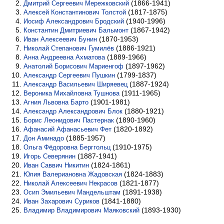
(1866-1941)
Дмитрий Сергеевич Мережковский
(1817-1875)
Алексей Константинович Толстой
(1940-1996)
Иосиф Александрович Бродский
(1867-1942)
Константин Дмитриевич Бальмонт
(1870-1953)
Иван Алексеевич Бунин
(1886-1921)
Николай Степанович Гумилёв
(1889-1966)
Анна Андреевна Ахматова
(1897-1962)
Анатолий Борисович Мариенгоф
(1799-1837)
Александр Сергеевич Пушкин
(1887-1924)
Александр Васильевич Ширяевец
(1911-1965)
Вероника Михайловна Тушнова
(1901-1981)
Агния Львовна Барто
(1880-1921)
Александр Александрович Блок
(1890-1960)
Борис Леонидович Пастернак
(1820-1892)
Афанасий Афанасьевич Фет
(1885-1957)
Дон Аминадо
(1910-1975)
Ольга Фёдоровна Берггольц
(1887-1941)
Игорь Северянин
(1824-1861)
Иван Саввич Никитин
(1824-1883)
Юлия Валериановна Жадовская
(1821-1877)
Николай Алексеевич Некрасов
(1891-1938)
Осип Эмильевич Мандельштам
(1841-1880)
Иван Захарович Суриков
(1893-1930)
Владимир Владимирович Маяковский