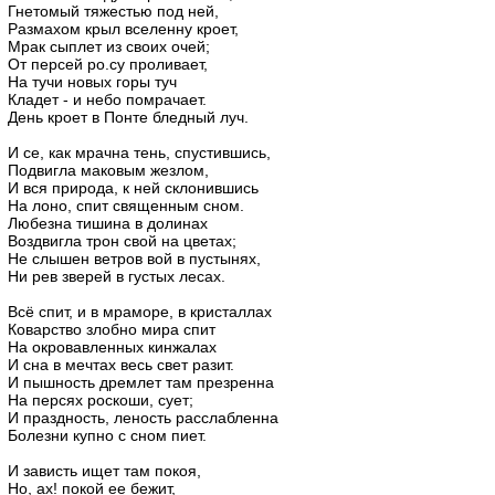
Гнетомый тяжестью под ней,
Размахом крыл вселенну кроет,
Мрак сыплет из своих очей;
От персей ро.су проливает,
На тучи новых горы туч
Кладет - и небо помрачает.
День кроет в Понте бледный луч.
И се, как мрачна тень, спустившись,
Подвигла маковым жезлом,
И вся природа, к ней склонившись
На лоно, спит священным сном.
Любезна тишина в долинах
Воздвигла трон свой на цветах;
Не слышен ветров вой в пустынях,
Ни рев зверей в густых лесах.
Всё спит, и в мраморе, в кристаллах
Коварство злобно мира спит
На окровавленных кинжалах
И сна в мечтах весь свет разит.
И пышность дремлет там презренна
На персях роскоши, сует;
И праздность, леность расслабленна
Болезни купно с сном пиет.
И зависть ищет там покоя,
Но, ах! покой ее бежит,