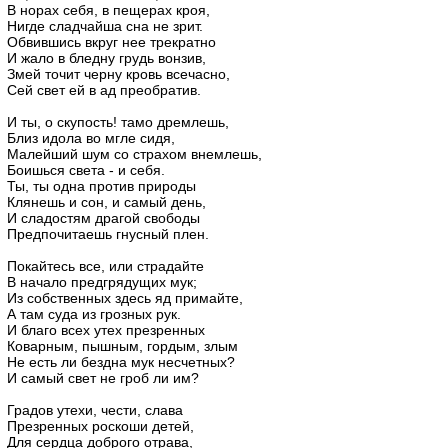
В норах себя, в пещерах кроя,
Нигде сладчайша сна не зрит.
Обвившись вкруг нее трекратно
И жало в бледну грудь вонзив,
Змей точит черну кровь всечасно,
Сей свет ей в ад преобратив.
И ты, о скупость! тамо дремлешь,
Близ идола во мгле сидя,
Малейший шум со страхом внемлешь,
Боишься света - и себя.
Ты, ты одна против природы
Клянешь и сон, и самый день,
И сладостям драгой свободы
Предпочитаешь гнусный плен.
Покайтесь все, или страдайте
В начало предгрядущих мук;
Из собственных здесь яд примайте,
А там суда из грозных рук.
И благо всех утех презренных
Коварным, пышным, гордым, злым
Не есть ли бездна мук несчетных?
И самый свет не гроб ли им?
Градов утехи, чести, слава
Презренных роскоши детей,
Для сердца доброго отрава,