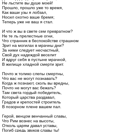
Не льстите вы душе моей!
Прошло, прошло уже то время,
Как ваши узы я лобзал,
Носил охотно ваше бремя;
Теперь уже не ваш я стал.
И что ж вы в свете сем превратном?
Не те ль прелестные огни,
Что странник в беспокойстве страшном
Зрит на могилах в мрачны дни?
За ними следует несчастный,
Свой дух надеждой веселит
И вдруг себя в пустыне мрачной,
В жилище хладной смерти зрит.
Почто ж толико слепы смертны,
Что вас не могут познавать?
Когда ж познают, сколь вы вредны,
Почто не могут вас бежать?
Там света гордый победитель,
Который царства раздавал,
Градов и крепостей строитель
В позорном плене вашем пал.
Герой, венцом венчанный славы,
Что Рим вознес на высоты,
Отколь царям давал уставы,
Погиб средь звуков славы ты!