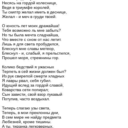
Несясь на гордой колеснице,
Ведя в триумфе королей,
Ты скиптр желал иметь в деснице,
Желал - и меч в груди твоей.
О юность лет моих дражайша!
Тебя возможно ль мне забыть?
Но ты была мечта сладчайша,
Что вместе с сном от нас летит.
Лишь я для света пробудился,
Блеснул мне славы метеор,
Блеснул - и, слабый, я прельстился,
Прошел моря, стремнины гор.
Колико бедствий я ужасных
Терпеть в сей жизни должен был?
Из рук свирепой смерти хладных
Я лавры рвал, себя губил.
Идущий вслед за гордой славой,
Коварства сети попирал;
Сын зависти, свой взор лукавый
Потупив, часто воздыхал.
Теперь слагаю узы света,
Теперь, в мои преклонны дни,
В сем мире не найду предмета
Любезней, кроме тишины.
А ты, тиранка легковерных,