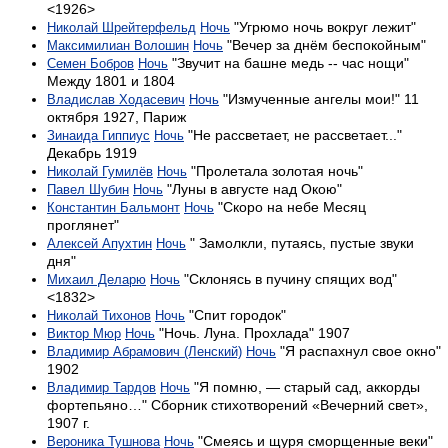
<1926>
"Угрюмо ночь вокруг лежит"
Николай Шрейтерфельд
Ночь
"Вечер за днём беспокойным"
Максимилиан Волошин
Ночь
"Звучит на башне медь -- час нощи"
Семен Бобров
Ночь
Между 1801 и 1804
"Измученные ангелы мои!" 11
Владислав Ходасевич
Ночь
октября 1927, Париж
"Не рассветает, не рассветает..."
Зинаида Гиппиус
Ночь
Декабрь 1919
"Пролетала золотая ночь"
Николай Гумилёв
Ночь
"Луны в августе над Окою"
Павел Шубин
Ночь
"Скоро на небе Месяц
Константин Бальмонт
Ночь
проглянет"
" Замолкли, путаясь, пустые звуки
Алексей Апухтин
Ночь
дня"
"Склонясь в пучину спящих вод"
Михаил Деларю
Ночь
<1832>
"Спит городок"
Николай Тихонов
Ночь
"Ночь. Луна. Прохлада" 1907
Виктор Мюр
Ночь
"Я распахнул свое окно"
Владимир Абрамович (Ленский)
Ночь
1902
"Я помню, — старый сад, аккорды
Владимир Тардов
Ночь
фортепьяно…" Сборник стихотворений «Вечерний свет»,
1907 г.
"Смеясь и щуря сморщенные веки"
Вероника Тушнова
Ночь