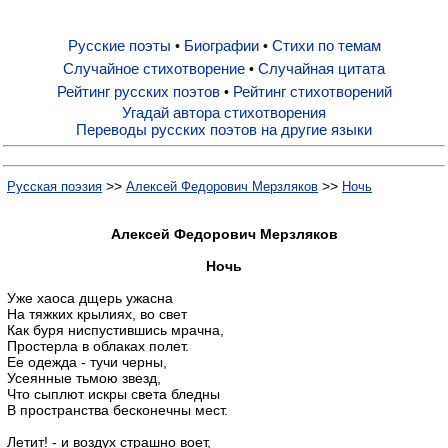
Русские поэты
Биографии
Стихи по темам
•
•
Русские поэты
Случайное стихотворение
Случайная цитата
•
Рейтинг русских поэтов
Рейтинг стихотворений
•
Биографии
Угадай автора стихотворения
Переводы русских поэтов на другие языки
Стихи по темам
>>
>>
Русская поэзия
Алексей Федорович Мерзляков
Ночь
Случайное стихотворение
Алексей Федорович Мерзляков
Ночь
Случайная цитата
Уже хаоса дщерь ужасна
На тяжких крылиях, во свет
Как буря ниспустившись мрачна,
Простерла в облаках полет.
Рейтинг русских поэтов
Ее одежда - тучи черны,
Усеянные тьмою звезд,
Что сыплют искры света бледны
Рейтинг стихотворений
В пространства бесконечны мест.
Летит! - и воздух страшно воет,