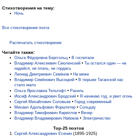
Стихотворения на тему:
Ночь
Все стихотворения поэта
Распечатать стихотворение
Читайте также:
•
Ольга Фёдоровна Берггольц
В госпитале
•
Владимир Алексеевич Смоленский
Ты остался один — не
надейся, не плачь, не гордись
•
Леонид Дмитриевич Семёнов
На меже
•
Владимир Семёнович Высоцкий
В тюрьме Таганской нас
стало мало
•
Ольга Ярославна Тельтофт
Рахиль
•
Иосиф Александрович Бродский
Я начинаю год, и рвет огонь
•
Сергей Михайлович Соловьев
Город современный
•
Михаил Адольфович Форштетер
Сольдау
•
Владимир Тимофеевич Кириллов
Вечер
•
Владимир Владимирович Набоков
Электричество
Top-25 поэтов
(1895-1925)
Сергей Александрович Есенин