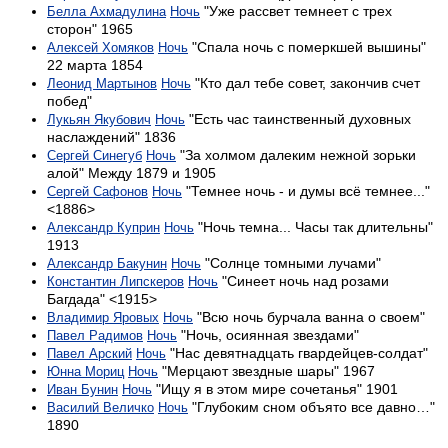
"Уже рассвет темнеет с трех
Белла Ахмадулина
Ночь
сторон" 1965
"Спала ночь с померкшей вышины"
Алексей Хомяков
Ночь
22 марта 1854
"Кто дал тебе совет, закончив счет
Леонид Мартынов
Ночь
побед"
"Есть час таинственный духовных
Лукьян Якубович
Ночь
наслаждений" 1836
"За холмом далеким нежной зорьки
Сергей Синегуб
Ночь
алой" Между 1879 и 1905
"Темнее ночь - и думы всё темнее..."
Сергей Сафонов
Ночь
<1886>
"Ночь темна... Часы так длительны"
Александр Куприн
Ночь
1913
"Солнце томными лучами"
Александр Бакунин
Ночь
"Синеет ночь над розами
Константин Липскеров
Ночь
Багдада" <1915>
"Всю ночь бурчала ванна о своем"
Владимир Яровых
Ночь
"Ночь, осиянная звездами"
Павел Радимов
Ночь
"Нас девятнадцать гвардейцев-солдат"
Павел Арский
Ночь
"Мерцают звездные шары" 1967
Юнна Мориц
Ночь
"Ищу я в этом мире сочетанья" 1901
Иван Бунин
Ночь
"Глубоким сном объято все давно…"
Василий Величко
Ночь
1890