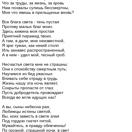
Что за труды, за жизнь, за кровь
Нам похвалы сулишь бессмертны,
Мне что явишь в прельщенье вновь?
Все блага света - тень пустая
Противу малых благ моих.
Здесь хижина моя простая
Приятней пирамид твоих.
А там, в дали, мне неизвестной,
Я зрю туман, как некий столп
Иль занавес распространенный,
А в нем - удел мой, тесный гроб.
Несчастья света мне не страшны:
Они к спокойству смертным путь;
Научимся из бед ужасных
Вливать себе отраду в грудь.
Жизнь нашу эта ночь являет,
Сокрыты пропасти от глаз;
Пусть добродетель провождает
Всегда во мгле идущих нас!
А вы, сыны небесна рая,
Любимцы истины святой,
Вы, коих зависть в свете злая
Под гордою гнетет пятой,
Мужайтесь, в правду облеченны!
По грозной, страшной ночи, в свет