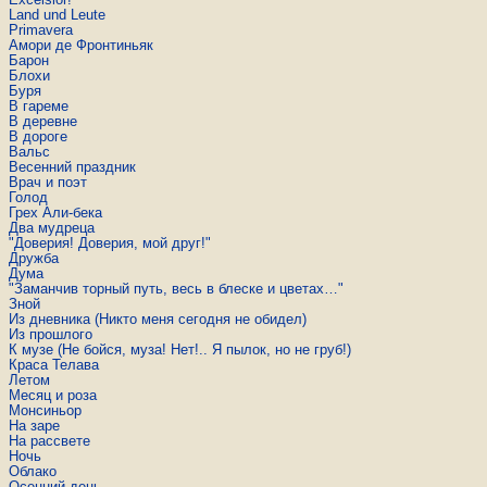
Land und Leute
Primavera
Амори де Фронтиньяк
Барон
Блохи
Буря
В гареме
В деревне
В дороге
Вальс
Ве­сен­ний празд­ник
Врач и поэт
Голод
Грех Али-бека
Два муд­ре­ца
"До­ве­рия! До­ве­рия, мой друг!"
Дружба
Дума
"Заманчив торный путь, весь в блеске и цветах…"
Зной
Из днев­ни­ка (Никто меня се­год­ня не оби­дел)
Из прошлого
К музе (Не бойся, муза! Нет!.. Я пылок, но не груб!)
Краса Телава
Летом
Месяц и роза
Монсиньор
На заре
На рассвете
Ночь
Об­ла­ко
Осенний день