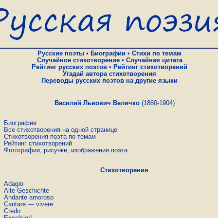
Русские поэты
•
Биографии
•
Стихи по темам
Случайное стихотворение
•
Случайная цитата
Рейтинг русских поэтов
•
Рейтинг стихотворений
Угадай автора стихотворения
Переводы русских поэтов на другие языки
Василий Львович Величко
(1860-1904)
Биография
Все стихотворения на одной странице
Стихотворения поэта по темам
Рейтинг стихотворений
Фотографии, рисунки, изображения поэта
Стихотворения
Adagiо
Alte Geschichte
Andante amoroso
Cantare — vivere
Credo
Excelsior!