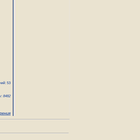
ний: 53
: 8482
рения