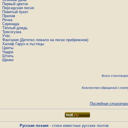
Первый цветок
Персидская песня
По­мя­тый букет
Прилив
Речка
Се­ре­на­да
Тёплый дождь
Трясогузка
Утёс
Фантазия (Ди­тят­ко ле­жа­ло на песке при­бреж­ном)
Халиф Гарун и льстецы
Цветы
Чадра
Штиль
Щенки
Всего стихотворе
Количество обращений к поэту
Последние стихотво
Русская поэзия
- стихи известных русских поэтов