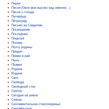
Пауки
Песня (Окно мое высоко над землею...)
Песня о голоде
Петербург
Петроград
Письмо из Совдепии
Посвящение
Последнее
Поцелуй
Почему
Поэту родины
Предел
Прямо в рай
Пыль
Пьявки
Родина
Родине
Свет
Свобода
Свободный стих
Святое
Сегодня на земле
Сейчас
Сентиментальное стихотворенье
Сентябрьское