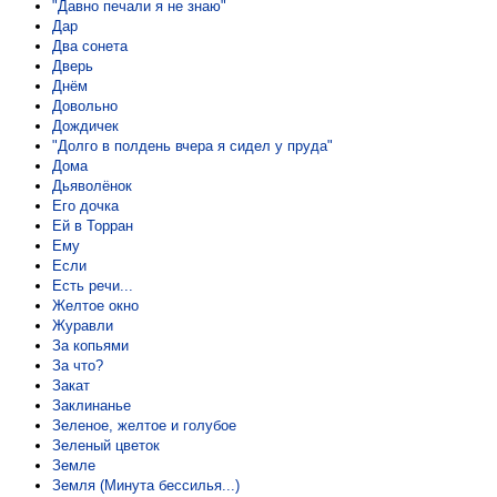
"Давно печали я не знаю"
Дар
Два сонета
Дверь
Днём
Довольно
Дождичек
"Долго в полдень вчера я сидел у пруда"
Дома
Дьяволёнок
Его дочка
Ей в Торран
Ему
Если
Есть речи...
Желтое окно
Журавли
За копьями
За что?
Закат
Заклинанье
Зеленое, желтое и голубое
Зеленый цветок
Земле
Земля (Минута бессилья...)