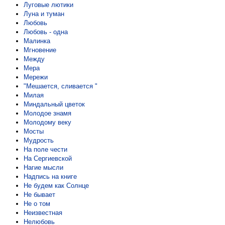
Луговые лютики
Луна и туман
Любовь
Любовь - одна
Малинка
Мгновение
Между
Мера
Мережи
"Мешается, сливается "
Милая
Миндальный цветок
Молодое знамя
Молодому веку
Мосты
Мудрость
На поле чести
На Сергиевской
Нагие мысли
Надпись на книге
Не будем как Солнце
Не бывает
Не о том
Неизвестная
Нелюбовь