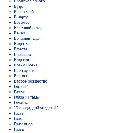
Бродячая собака
Будет
В гостиной
В черту
Веселье
Весенний ветер
Вечер
Вечерняя заря
Видение
Вместе
Внезапно
Водоскат
Возьми меня
Все кругом
Все она
Второе рождество
Где он?
Гибель
Глаза из тьмы
Глухота
"Господи, дай увидеть! "
Гость
Грех
Гризельда
Гроза