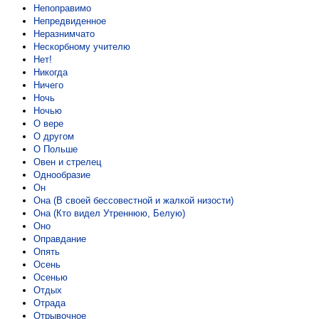
Непоправимо
Непредвиденное
Неразнимчато
Нескорбному учителю
Нет!
Никогда
Ничего
Ночь
Ночью
О вере
О другом
О Польше
Овен и стрелец
Однообразие
Он
Она (В своей бессовестной и жалкой низости)
Она (Кто видел Утреннюю, Белую)
Оно
Оправдание
Опять
Осень
Осенью
Отдых
Отрада
Отрывочное