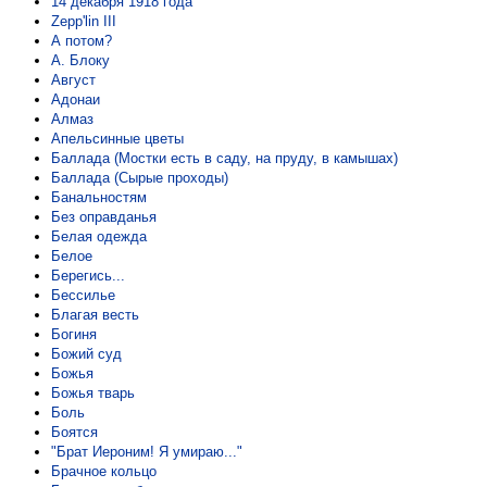
14 декабря 1918 года
Zepp'lin III
А потом?
А. Блоку
Август
Адонаи
Алмаз
Апельсинные цветы
Баллада (Мостки есть в саду, на пруду, в камышах)
Баллада (Сырые проходы)
Банальностям
Без оправданья
Белая одежда
Белое
Берегись...
Бессилье
Благая весть
Богиня
Божий суд
Божья
Божья тварь
Боль
Боятся
"Брат Иероним! Я умираю..."
Брачное кольцо