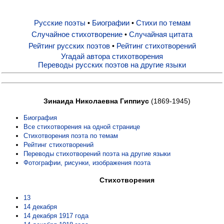
Русские поэты
Биографии
Стихи по темам
•
•
Русские поэты
Случайное стихотворение
Случайная цитата
•
Рейтинг русских поэтов
Рейтинг стихотворений
•
Биографии
Угадай автора стихотворения
Переводы русских поэтов на другие языки
Стихи по темам
Зинаида Николаевна Гиппиус
(1869-1945)
Случайное стихотворение
Биография
Все стихотворения на одной странице
Стихотворения поэта по темам
Случайная цитата
Рейтинг стихотворений
Переводы стихотворений поэта на другие языки
Фотографии, рисунки, изображения поэта
Рейтинг русских поэтов
Стихотворения
13
Рейтинг стихотворений
14 декабря
14 декабря 1917 года