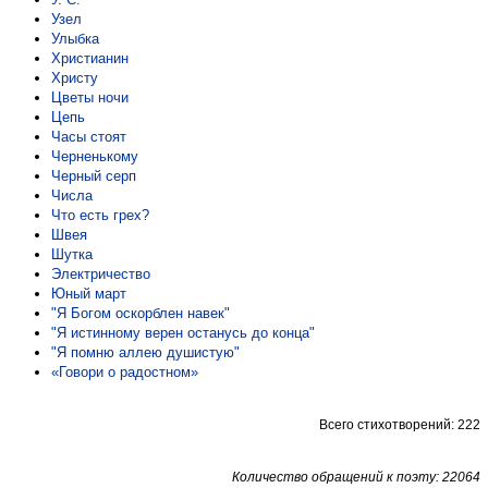
Узел
Улыбка
Христианин
Христу
Цветы ночи
Цепь
Часы стоят
Черненькому
Черный серп
Числа
Что есть грех?
Швея
Шутка
Электричество
Юный март
"Я Богом оскорблен навек"
"Я истинному верен останусь до конца"
"Я помню аллею душистую"
«Говори о радостном»
Всего стихотворений: 222
Количество обращений к поэту: 22064