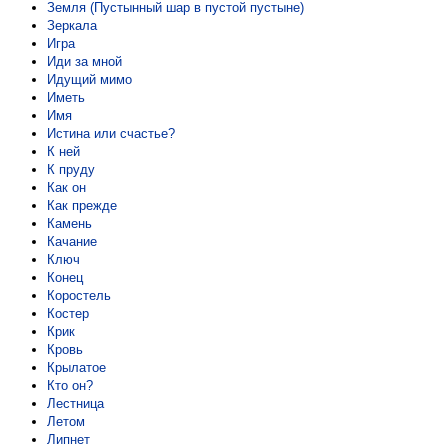
Земля (Пустынный шар в пустой пустыне)
Зеркала
Игра
Иди за мной
Идущий мимо
Иметь
Имя
Истина или счастье?
К ней
К пруду
Как он
Как прежде
Камень
Качание
Ключ
Конец
Коростель
Костер
Крик
Кровь
Крылатое
Кто он?
Лестница
Летом
Липнет