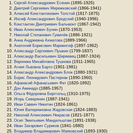
(1895-1925)
Сергей Александрович Есенин
(1866-1941)
Дмитрий Сергеевич Мережковский
(1817-1875)
Алексей Константинович Толстой
(1940-1996)
Иосиф Александрович Бродский
(1867-1942)
Константин Дмитриевич Бальмонт
(1870-1953)
Иван Алексеевич Бунин
(1886-1921)
Николай Степанович Гумилёв
(1889-1966)
Анна Андреевна Ахматова
(1897-1962)
Анатолий Борисович Мариенгоф
(1799-1837)
Александр Сергеевич Пушкин
(1887-1924)
Александр Васильевич Ширяевец
(1911-1965)
Вероника Михайловна Тушнова
(1901-1981)
Агния Львовна Барто
(1880-1921)
Александр Александрович Блок
(1890-1960)
Борис Леонидович Пастернак
(1820-1892)
Афанасий Афанасьевич Фет
(1885-1957)
Дон Аминадо
(1910-1975)
Ольга Фёдоровна Берггольц
(1887-1941)
Игорь Северянин
(1824-1861)
Иван Саввич Никитин
(1824-1883)
Юлия Валериановна Жадовская
(1821-1877)
Николай Алексеевич Некрасов
(1891-1938)
Осип Эмильевич Мандельштам
(1841-1880)
Иван Захарович Суриков
(1893-1930)
Владимир Владимирович Маяковский