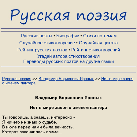
Русские поэты
Биографии
Русские поэты
Биографии
Стихи по темам
•
•
Случайное стихотворение
Случайная цитата
•
Рейтинг русских поэтов
Рейтинг стихотворений
•
Стихи по темам
Угадай автора стихотворения
Переводы русских поэтов на другие языки
Случайное стихотворение
>>
>>
Русская поэзия
Владимир Борисович Яровых
Нет в мире зверя
с именем пантера
Случайная цитата
Владимир Борисович Яровых
Рейтинг русских поэтов
Нет в мире зверя с именем пантера
Ты говоришь, а знаешь, интересно -
Я ничего не знаю о судьбе.
Рейтинг стихотворений
В июле перед нами была вечность,
Которая закончилась к зиме...