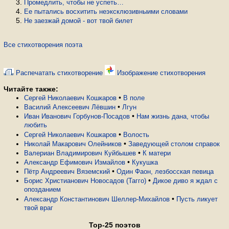
Промедлить, чтобы не успеть…
Ее пытались восхитить неэксклюзивныими словами
Не заезжай домой - вот твой билет
Все стихотворения поэта
Распечатать стихотворение
Изображение стихотворения
Читайте также:
•
Сергей Николаевич Кошкаров
В поле
•
Василий Алексеевич Лёвшин
Лгун
•
Иван Иванович Горбунов-Посадов
Нам жизнь дана, чтобы
любить
•
Сергей Николаевич Кошкаров
Волость
•
Николай Макарович Олейников
Заведующей столом справок
•
Валериан Владимирович Куйбышев
К матери
•
Александр Ефимович Измайлов
Кукушка
•
Пётр Андреевич Вяземский
Один Фаон, лезбосская певица
•
Борис Христианович Новосадов (Тагго)
Дикое диво я ждал с
опозданием
•
Александр Константинович Шеллер-Михайлов
Пусть ликует
твой враг
Top-25 поэтов