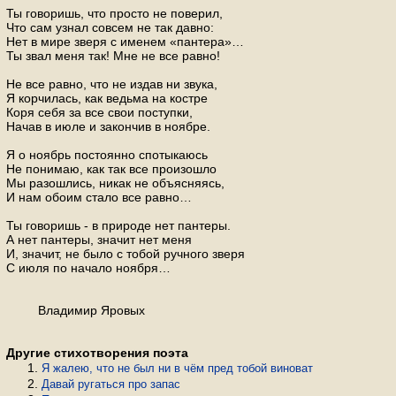
Ты говоришь, что просто не поверил,
Что сам узнал совсем не так давно:
Нет в мире зверя с именем «пантера»…
Ты звал меня так! Мне не все равно!
Не все равно, что не издав ни звука,
Я корчилась, как ведьма на костре
Коря себя за все свои поступки,
Начав в июле и закончив в ноябре.
Я о ноябрь постоянно спотыкаюсь
Не понимаю, как так все произошло
Мы разошлись, никак не объясняясь,
И нам обоим стало все равно…
Ты говоришь - в природе нет пантеры.
А нет пантеры, значит нет меня
И, значит, не было с тобой ручного зверя
С июля по начало ноября…
Владимир Яровых
Другие стихотворения поэта
Я жалею, что не был ни в чём пред тобой виноват
Давай ругаться про запас