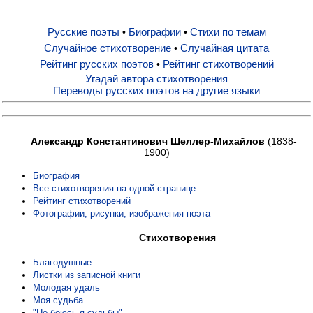
Русские поэты
Биографии
Стихи по темам
•
•
Русские поэты
Случайное стихотворение
Случайная цитата
•
Рейтинг русских поэтов
Рейтинг стихотворений
•
Биографии
Угадай автора стихотворения
Переводы русских поэтов на другие языки
Стихи по темам
Александр Константинович Шеллер-Михайлов
(1838-
1900)
Случайное стихотворение
Биография
Все стихотворения на одной странице
Случайная цитата
Рейтинг стихотворений
Фотографии, рисунки, изображения поэта
Стихотворения
Рейтинг русских поэтов
Благодушные
Листки из записной книги
Рейтинг стихотворений
Молодая удаль
Моя судьба
"Не боюсь я судьбы"