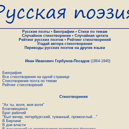
Русские поэты
•
Биографии
•
Стихи по темам
Случайное стихотворение
•
Случайная цитата
Рейтинг русских поэтов
•
Рейтинг стихотворений
Угадай автора стихотворения
Переводы русских поэтов на другие языки
Иван Иванович Горбунов-Посадов
(1864-1940)
Биография
Все стихотворения на одной странице
Стихотворения поэта по темам
Рейтинг стихотворений
Стихотворения
"Ах ты, воля, моя воля"
Благовещенск
Брат рабочий
"Был вечер, петербургский, туманный, промозглый…"
В Берлине
В дни власти
В дни гонений на исповедников всемирного братства