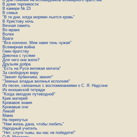
В доме терпимости
В камере № 23
В семье
"В те дни, когда морями льется кровь"
В Христову ночь
Вечная память
Во мраке
Волки
Враги
"Все кончено. Меж нами тень чужая"
Всемирная война
Гимн братству
Девочка с гусями
Для чего они жили?
Друзьям добра
"Есть на Руси великая могила"
За свободную веру
"Звенят бубенчики, звенят"
"Земных владык веленья исполняя"
Из песен, связанных с воспоминаниями о С. Я. Надсоне
Из юношеской тетради
"Когда звездою путеводной"
Крик матерей
Кровавое знамя
Кровавые очи
Левой!
Мама
На перепутьи
"Нам жизнь дана, чтобы любить"
Народный учитель
"Нет, слуги тьмы, вы нас не победите!"
О.Ф. Миллеру