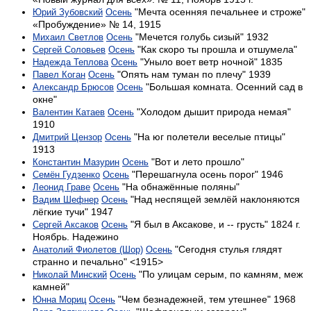
"Мечта осенняя печальнее и строже"
Юрий Зубовский
Осень
«Пробуждение» № 14, 1915
"Мечется голубь сизый" 1932
Михаил Светлов
Осень
"Как скоро ты прошла и отшумела"
Сергей Соловьев
Осень
"Уныло воет ветр ночной" 1835
Надежда Теплова
Осень
"Опять нам туман по плечу" 1939
Павел Коган
Осень
"Большая комната. Осенний сад в
Александр Брюсов
Осень
окне"
"Холодом дышит природа немая"
Валентин Катаев
Осень
1910
"На юг по­ле­те­ли ве­се­лые птицы"
Дмитрий Цензор
Осень
1913
"Вот и лето прошло"
Константин Мазурин
Осень
"Перешагнула осень порог" 1946
Семён Гудзенко
Осень
"На обнажённые поляны"
Леонид Граве
Осень
"Над неспящей землёй наклоняются
Вадим Шефнер
Осень
лёгкие тучи" 1947
"Я был в Аксакове, и -- грусть" 1824 г.
Сергей Аксаков
Осень
Ноябрь. Надежино
"Сегодня стулья глядят
Анатолий Фиолетов (Шор)
Осень
странно и печально" <1915>
"По улицам серым, по камням, меж
Николай Минский
Осень
камней"
"Чем безнадежней, тем утешнее" 1968
Юнна Мориц
Осень