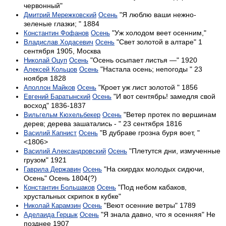
червонный"
"Я люблю ваши нежно-
Дмитрий Мережковский
Осень
зеленые глазки; " 1884
"Уж холодом веет осенним,"
Константин Фофанов
Осень
"Свет золотой в алтаре" 1
Владислав Ходасевич
Осень
сентября 1905, Москва
"Осень осыпает листья —" 1920
Николай Оцуп
Осень
"Настала осень; непогоды " 23
Алексей Кольцов
Осень
ноября 1828
"Кроет уж лист золотой " 1856
Аполлон Майков
Осень
"И вот сентябрь! замедля свой
Евгений Баратынский
Осень
восход" 1836-1837
"Ветер протек по вершинам
Вильгельм Кюхельбекер
Осень
дерев; дерева зашатались - " 23 сентября 1816
"В дубраве грозна буря воет, "
Василий Капнист
Осень
<1806>
"Плетутся дни, измученные
Василий Александровский
Осень
грузом" 1921
"На скирдах молодых сидючи,
Гаврила Державин
Осень
Осень" Осень 1804(?)
"Под небом кабаков,
Константин Большаков
Осень
хрустальных скрипок в кубке"
"Веют осенние ветры" 1789
Николай Карамзин
Осень
"Я знала давно, что я осенняя" Не
Аделаида Герцык
Осень
позднее 1907