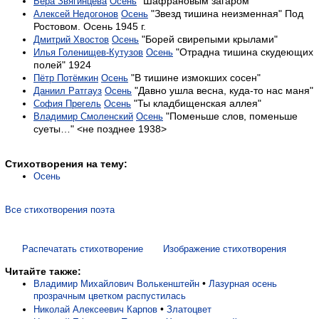
"Шафрановым загаром"
Вера Звягинцева
Осень
"Звезд тишина неизменная" Под
Алексей Недогонов
Осень
Ростовом. Осень 1945 г.
"Борей свирепыми крылами"
Дмитрий Хвостов
Осень
"Отрадна тишина скудеющих
Илья Голенищев-Кутузов
Осень
полей" 1924
"В тишине измокших сосен"
Пётр Потёмкин
Осень
"Давно ушла весна, куда-то нас маня"
Даниил Ратгауз
Осень
"Ты кладбищенская аллея"
София Прегель
Осень
"Поменьше слов, поменьше
Владимир Смоленский
Осень
суеты…" <не позднее 1938>
Стихотворения на тему:
Осень
Все стихотворения поэта
Распечатать стихотворение
Изображение стихотворения
Читайте также:
•
Владимир Михайлович Волькенштейн
Лазурная осень
прозрачным цветком распустилась
•
Николай Алексеевич Карпов
Златоцвет