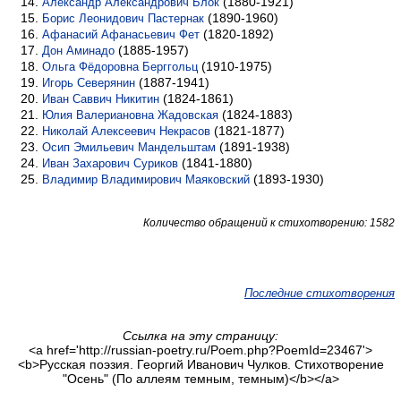
(1880-1921)
Александр Александрович Блок
(1890-1960)
Борис Леонидович Пастернак
(1820-1892)
Афанасий Афанасьевич Фет
(1885-1957)
Дон Аминадо
(1910-1975)
Ольга Фёдоровна Берггольц
(1887-1941)
Игорь Северянин
(1824-1861)
Иван Саввич Никитин
(1824-1883)
Юлия Валериановна Жадовская
(1821-1877)
Николай Алексеевич Некрасов
(1891-1938)
Осип Эмильевич Мандельштам
(1841-1880)
Иван Захарович Суриков
(1893-1930)
Владимир Владимирович Маяковский
Количество обращений к стихотворению: 1582
Последние стихотворения
Ссылка на эту страницу:
<a href='http://russian-poetry.ru/Poem.php?PoemId=23467'>
<b>Русская поэзия. Георгий Иванович Чулков. Стихотворение
"Осень" (По аллеям темным, темным)</b></a>