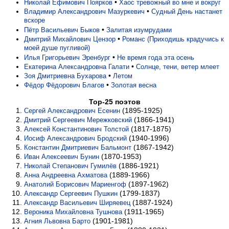
•
Николай Ефимович Поярков
Хаос тревожный во мне и вокруг
•
Владимир Александрович Мазуркевич
Судный День настанет
вскоре
•
Пётр Васильевич Быков
Залитая изумрудами
•
Дмитрий Михайлович Цензор
Романс (Приходишь крадучись к
моей душе пугливой)
•
Илья Григорьевич Эренбург
Не время года эта осень
•
Екатерина Александровна Галати
Солнце, тени, ветер млеет
•
Зоя Дмитриевна Бухарова
Летом
•
Фёдор Фёдорович Благов
Золотая весна
Top-25 поэтов
(1895-1925)
Сергей Александрович Есенин
(1866-1941)
Дмитрий Сергеевич Мережковский
(1817-1875)
Алексей Константинович Толстой
(1940-1996)
Иосиф Александрович Бродский
(1867-1942)
Константин Дмитриевич Бальмонт
(1870-1953)
Иван Алексеевич Бунин
(1886-1921)
Николай Степанович Гумилёв
(1889-1966)
Анна Андреевна Ахматова
(1897-1962)
Анатолий Борисович Мариенгоф
(1799-1837)
Александр Сергеевич Пушкин
(1887-1924)
Александр Васильевич Ширяевец
(1911-1965)
Вероника Михайловна Тушнова
(1901-1981)
Агния Львовна Барто