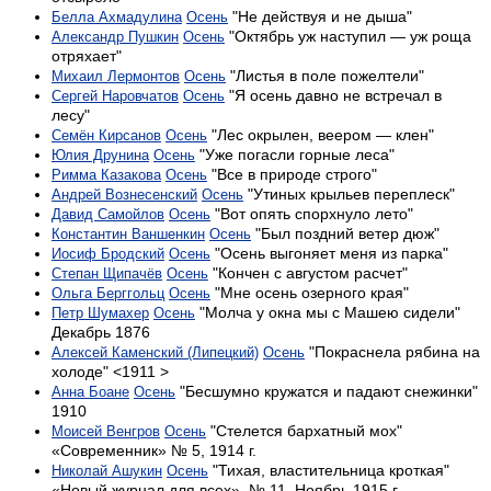
"Не действуя и не дыша"
Белла Ахмадулина
Осень
"Октябрь уж наступил — уж роща
Александр Пушкин
Осень
отряхает"
"Листья в поле пожелтели"
Михаил Лермонтов
Осень
"Я осень давно не встречал в
Сергей Наровчатов
Осень
лесу"
"Лес окрылен, веером — клен"
Семён Кирсанов
Осень
"Уже погасли горные леса"
Юлия Друнина
Осень
"Все в природе строго"
Римма Казакова
Осень
"Утиных крыльев переплеск"
Андрей Вознесенский
Осень
"Вот опять спорхнуло лето"
Давид Самойлов
Осень
"Был поздний ветер дюж"
Константин Ваншенкин
Осень
"Осень выгоняет меня из парка"
Иосиф Бродский
Осень
"Кончен с августом расчет"
Степан Щипачёв
Осень
"Мне осень озерного края"
Ольга Берггольц
Осень
"Молча у окна мы с Машею сидели"
Петр Шумахер
Осень
Декабрь 1876
"Покраснела рябина на
Алексей Каменский (Липецкий)
Осень
холоде" <1911 >
"Бесшумно кружатся и падают снежинки"
Анна Боане
Осень
1910
"Стелется бархатный мох"
Моисей Венгров
Осень
«Современник» № 5, 1914 г.
"Тихая, властительница кроткая"
Николай Ашукин
Осень
«Новый журнал для всех». № 11, Ноябрь 1915 г.