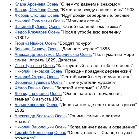
"О чем-то давнем и знакомом"
Клара Арсенева
Осень
"В эти дни всюду сонная тишь" 1903
Леонид Семёнов
Осень
"Идут дожди серебряные, рясные"
Любовь Столица
Осень
"Мрачная осень"
Николай Грамматин
Осень
"Озноб осенний землю жжет"
Василий Кубанёв
Осень
"Нося в утробе всю вселенну"
Федор Ключарев
Осень
<1801>
"Бродят понуро"
Георгий Иванов
Осень
"Длиннее, чернее" 1895
Зинаида Гиппиус
Осень
"Пал туман на море
Александр Бестужев-Марлинский
Осень
синее" Апрель 1829, Дагестан
"Как грустный взгляд, люблю я осень"
Иван Тургенев
Осень
"Прежде - праздник деревенский"
Николай Некрасов
Осень
"Сентябрьский ветер стучит в окно"
Николай Отрада
Осень
"Нынче улетели журавли"
Вероника Тушнова
Осень
"Золотой метелью" <1863>
Фёдор Глинка
Осень
"Осень настала - печальная,
Леонид Трефолев
Осень
темная" 8 августа 1881
"Деревья кое-где еще стояли в ризах"
Борис Корнилов
Осень
1932
"Гонимы сильным ветром,
Александр Востоков
Осень
мчатся"
"Когда минует день и освещение"
Николай Заболоцкий
Осень
"Осень, осень… Солнце в тучах
Тимофей Белозёров
Осень
отсырело"