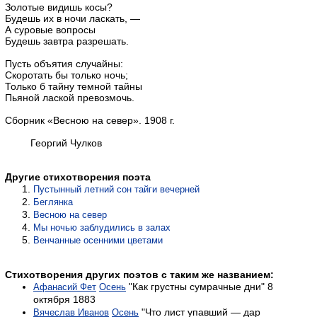
Золотые видишь косы?
Будешь их в ночи ласкать, —
А суровые вопросы
Будешь завтра разрешать.
Пусть объятия случайны:
Скоротать бы только ночь;
Только б тайну темной тайны
Пьяной лаской превозмочь.
Сборник «Весною на север». 1908 г.
Георгий Чулков
Другие стихотворения поэта
Пустынный летний сон тайги вечерней
Беглянка
Весною на север
Мы ночью заблудились в залах
Венчанные осенними цветами
Стихотворения других поэтов с таким же названием:
"Как грустны сумрачные дни" 8
Афанасий Фет
Осень
октября 1883
"Что лист упавший — дар
Вячеслав Иванов
Осень