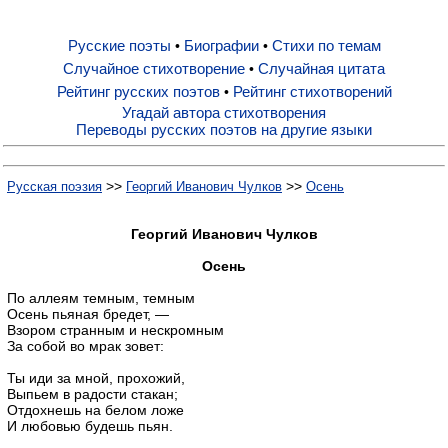
Русские поэты
Биографии
Стихи по темам
•
•
Русские поэты
Случайное стихотворение
Случайная цитата
•
Рейтинг русских поэтов
Рейтинг стихотворений
•
Биографии
Угадай автора стихотворения
Переводы русских поэтов на другие языки
Стихи по темам
>>
>>
Русская поэзия
Георгий Иванович Чулков
Осень
Случайное стихотворение
Георгий Иванович Чулков
Осень
Случайная цитата
По аллеям темным, темным
Осень пьяная бредет, —
Взором странным и нескромным
За собой во мрак зовет:
Рейтинг русских поэтов
Ты иди за мной, прохожий,
Выпьем в радости стакан;
Рейтинг стихотворений
Отдохнешь на белом ложе
И любовью будешь пьян.