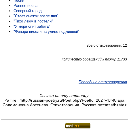
Песня
Ранняя весна
Северный город
"Стает снежок возле пня"
"Тихо лежу в постели"
"У моря спит забота"
"Фонари висели на улице недлинной"
Всего стихотворений: 12
Количество обращений к поэту: 11733
Последние стихотворения
Ссылка на эту страницу:
<a href='http://russian-poetry.ru/Poet.php?PoetId=262'><b>Клара
Соломоновна Арсенева. Стихотворения. Русская поэзия</b></a>