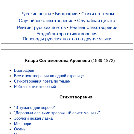
Русские поэты
Биографии
Стихи по темам
•
•
Русские поэты
Случайное стихотворение
Случайная цитата
•
Рейтинг русских поэтов
Рейтинг стихотворений
•
Биографии
Угадай автора стихотворения
Переводы русских поэтов на другие языки
Стихи по темам
Клара Соломоновна Арсенева
(1889-1972)
Случайное стихотворение
Биография
Все стихотворения на одной странице
Стихотворения поэта по темам
Случайная цитата
Рейтинг стихотворений
Стихотворения
Рейтинг русских поэтов
"В тумане дни короче"
"Дорогами лесными тревожный свист машины"
Зоологическая лавка
Рейтинг стихотворений
Моя пери
Осень