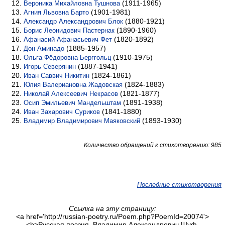
(1911-1965)
Вероника Михайловна Тушнова
(1901-1981)
Агния Львовна Барто
(1880-1921)
Александр Александрович Блок
(1890-1960)
Борис Леонидович Пастернак
(1820-1892)
Афанасий Афанасьевич Фет
(1885-1957)
Дон Аминадо
(1910-1975)
Ольга Фёдоровна Берггольц
(1887-1941)
Игорь Северянин
(1824-1861)
Иван Саввич Никитин
(1824-1883)
Юлия Валериановна Жадовская
(1821-1877)
Николай Алексеевич Некрасов
(1891-1938)
Осип Эмильевич Мандельштам
(1841-1880)
Иван Захарович Суриков
(1893-1930)
Владимир Владимирович Маяковский
Количество обращений к стихотворению: 985
Последние стихотворения
Ссылка на эту страницу:
<a href='http://russian-poetry.ru/Poem.php?PoemId=20074'>
<b>Русская поэзия. Владимир Александрович Шуф.