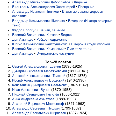
•
Александр Михайлович Добролюбов
Лидочке
•
Вильгельм Александрович Зоргенфрей
Прощание
•
Александр Иванович Тиняков
В златые саваны деревья
облеклись
•
Владимир Казимирович Шилейко
Вечернее (И когда вечерние
тени)
•
Федор Сологуб
За чай, за мыло
•
Василий Васильевич Князев
Бедняк
•
Дон Аминадо
Робкое подражание
•
Юргис Казимирович Балтрушайтис
С верой в груди упорной
•
Василий Васильевич Каменский
Я-ли тебе та-ли
•
Дон Аминадо
Эмигрантские частушки
Top-25 поэтов
(1895-1925)
Сергей Александрович Есенин
(1866-1941)
Дмитрий Сергеевич Мережковский
(1817-1875)
Алексей Константинович Толстой
(1940-1996)
Иосиф Александрович Бродский
(1867-1942)
Константин Дмитриевич Бальмонт
(1870-1953)
Иван Алексеевич Бунин
(1886-1921)
Николай Степанович Гумилёв
(1889-1966)
Анна Андреевна Ахматова
(1897-1962)
Анатолий Борисович Мариенгоф
(1799-1837)
Александр Сергеевич Пушкин
(1887-1924)
Александр Васильевич Ширяевец