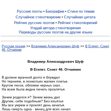
Русские поэты
Биографии
Стихи по темам
•
•
Русские поэты
Случайное стихотворение
Случайная цитата
•
Рейтинг русских поэтов
Рейтинг стихотворений
•
Биографии
Угадай автора стихотворения
Переводы русских поэтов на другие языки
Стихи по темам
>>
>>
Русская поэзия
Владимир Александрович Шуф
В Египет. Сонет
46. Отчаяние
Случайное стихотворение
Владимир Александрович Шуф
В Египет. Сонет 46. Отчаяние
Случайная цитата
В долине мрачной долго я блуждал
Но терниям, в лохмотьях жалких платье.
Кругом песок, обломки черных скал...
Рейтинг русских поэтов
На всем была видна печать проклятья.
Зачем родился я? Зачем жизнь дал
Рейтинг стихотворений
Другим, себе подобным? Без изъятья
Мы все умрем и проклят день зачатья.
Лишь смерть одна - венец для всех начал.