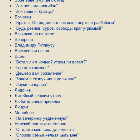
Sotte suite (Глупая сюита)
"А и вся сила изгибла"
"А и знаю я, братцы"
Бог-отец
"Братья, Он родился в нас как в вертепе разбойном"
"Будь ревнив, суров, свободы враг угрюмый!"
Вакханка на пантере
Вечерняя
Владимиру Гиппиусу
Воскресная песня
Всем
"Встал ли я ночью? утром ли встал?"
"Город и каменья"
"Дешево вам сожаление"
"Зачем в созвучьях я услышал"
"Звуки вечерние"
Лидочке
Литейный вешним утром
Любительнице природы
Людям
Молебное
"На вечеринку уединенную"
Невский при закате солнца
"О! дайте мне вина для чувств"
"Опорою семьи нельзя быть мне"