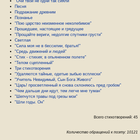
"Очи твои не одни так сияли"
Песня
Подражание древним
Познанье
"Пою царство неизменное неколебимое"
Прошедшее, настоящее и грядущее
"Прощайте вериги, недолгие спутники грусти"
Светлая
"Сила моя не в бессилии, братья!"
"Средь движений и людей"
"Стих - стихия; в опьяненном полете"
"Телом сцепленный"
Три стихотворения
"Удаляются тайные, одетые зыбью всплески"
"Учитель Невидимый, Сын Бога Живого"
"Царь! просветленный я снова склоняюсь пред гробом"
"Чем дальше дни идут, тем легче мне туман"
"Шепчутся травы под грезы мои"
"Шли годы. Он"
Всего стихотворений: 45
Количество обращений к поэту: 10121