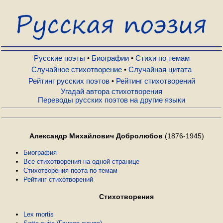
Русские поэты
Биографии
Русские поэты
Биографии
Стихи по темам
•
•
Случайное стихотворение
Случайная цитата
•
Рейтинг русских поэтов
Рейтинг стихотворений
•
Стихи по темам
Угадай автора стихотворения
Переводы русских поэтов на другие языки
Случайное стихотворение
Александр Михайлович Добролюбов
(1876-1945)
Случайная цитата
Биография
Все стихотворения на одной странице
Стихотворения поэта по темам
Рейтинг русских поэтов
Рейтинг стихотворений
Стихотворения
Рейтинг стихотворений
Lex mortis