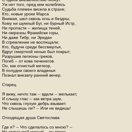
Уж нет того, пред кем колеблясь
Судьба племен висела в страхе;
Кто, новые уроки Марса
Внимая, шел сквозь огнь и бездны;
Кому ни шумный Буг, ни бурный Истр,
Ни пропасти -- жилища теней,
Ни омрачны Фракийски горы,
Ни даже Тибр, ни Эридан
В стремлении не воспящали;
Кто, будучи среди бессмертья,
Вдруг смертной хенью был покрыт;
Разрушив легионы греков,
Погиб -- от кова печенегов.
Он, как огнистый метеор,
В полудни своего владенья
Познал внезапу ранний вечер.
Старец
Я вижу, нечто там -- вдали -- мелькает,
И слышу глас -- как ветра шум,
Что сквозь глухую дебрь взывает.
Не слышишь ли? -- Или не видишь!
Отходящая душа Святослава
Где я? -- Что сделалось со мною? --
Но омрак мой минул! -- он тяжек.