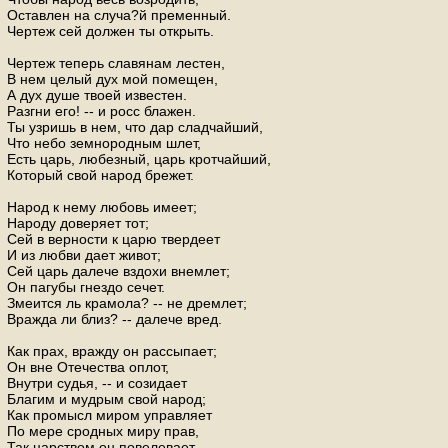
Оставлен на случа?й пременный.
Чертеж сей должен ты открыть.
Чертеж теперь славянам лестен,
В нем целый дух мой помещен,
А дух душе твоей известен.
Разгни его! -- и росс блажен.
Ты узришь в нем, что дар сладчайший,
Что небо земнородным шлет,
Есть царь, любезный, царь кротчайший,
Который свой народ брежет.
Народ к нему любовь имеет;
Народу доверяет тот;
Сей в верности к царю твердеет
И из любви дает живот;
Сей царь далече вздохи внемлет;
Он пагубы гнездо сечет.
Змеится ль крамола? -- не дремлет;
Вражда ли близ? -- далече вред.
Как прах, вражду он рассыпает;
Он вне Отечества оплот,
Внутри судья, -- и созидает
Благим и мудрым свой народ;
Как промысл миром управляет
По мере сродных миру прав,
Так царством он повелевает,