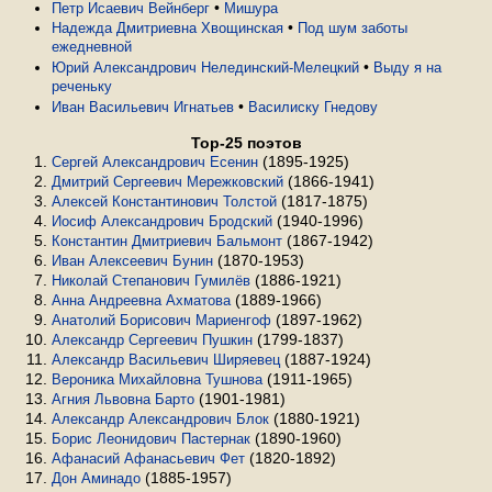
•
Петр Исаевич Вейнберг
Мишура
•
Надежда Дмитриевна Хвощинская
Под шум заботы
ежедневной
•
Юрий Александрович Нелединский-Мелецкий
Выду я на
реченьку
•
Иван Васильевич Игнатьев
Василиску Гнедову
Top-25 поэтов
(1895-1925)
Сергей Александрович Есенин
(1866-1941)
Дмитрий Сергеевич Мережковский
(1817-1875)
Алексей Константинович Толстой
(1940-1996)
Иосиф Александрович Бродский
(1867-1942)
Константин Дмитриевич Бальмонт
(1870-1953)
Иван Алексеевич Бунин
(1886-1921)
Николай Степанович Гумилёв
(1889-1966)
Анна Андреевна Ахматова
(1897-1962)
Анатолий Борисович Мариенгоф
(1799-1837)
Александр Сергеевич Пушкин
(1887-1924)
Александр Васильевич Ширяевец
(1911-1965)
Вероника Михайловна Тушнова
(1901-1981)
Агния Львовна Барто
(1880-1921)
Александр Александрович Блок
(1890-1960)
Борис Леонидович Пастернак
(1820-1892)
Афанасий Афанасьевич Фет
(1885-1957)
Дон Аминадо