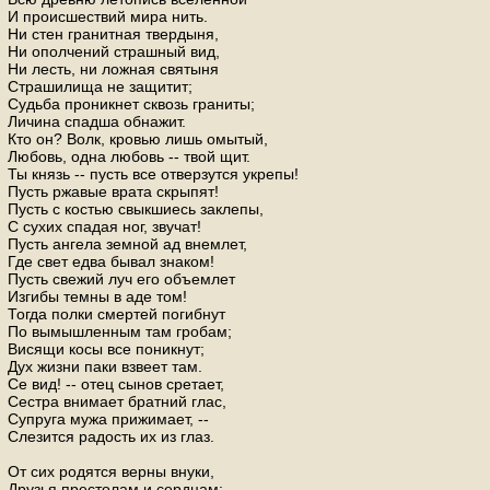
И происшествий мира нить.
Ни стен гранитная твердыня,
Ни ополчений страшный вид,
Ни лесть, ни ложная святыня
Страшилища не защитит;
Судьба проникнет сквозь граниты;
Личина спадша обнажит.
Кто он? Волк, кровью лишь омытый,
Любовь, одна любовь -- твой щит.
Ты князь -- пусть все отверзутся укрепы!
Пусть ржавые врата скрыпят!
Пусть с костью свыкшиесь заклепы,
С сухих спадая ног, звучат!
Пусть ангела земной ад внемлет,
Где свет едва бывал знаком!
Пусть свежий луч его объемлет
Изгибы темны в аде том!
Тогда полки смертей погибнут
По вымышленным там гробам;
Висящи косы все поникнут;
Дух жизни паки взвеет там.
Се вид! -- отец сынов сретает,
Сестра внимает братний глас,
Супруга мужа прижимает, --
Слезится радость их из глаз.
От сих родятся верны внуки,
Друзья престолам и сердцам: