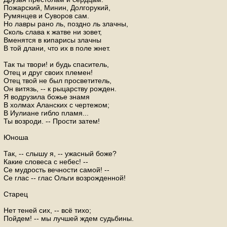
Пожарский, Минин, Долгорукий,
Румянцев и Суворов сам.
Но лавры рано ль, поздно ль злачны,
Сколь слава к жатве ни зовет,
Вменятся в кипарисы злачны
В той длани, что их в поле жнет.
Так ты твори! и будь спаситель,
Отец и друг своих племен!
Отец твой не был просветитель,
Он витязь, -- к рыцарству рожден.
Я водрузила божье знамя
В холмах Аланских с чертежом;
В Иулиане гибло пламя...
Ты возроди. -- Прости затем!
Юноша
Так, -- слышу я, -- ужасный боже?
Какие словеса с небес! --
Се мудрость вечности самой! --
Се глас -- глас Ольги возрожденной!
Старец
Нет теней сих, -- всё тихо;
Пойдем! -- мы лучшей ждем судьбины.