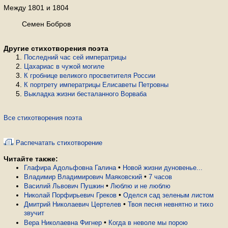
Между 1801 и 1804
Семен Бобров
Другие стихотворения поэта
Последний час сей императрицы
Цахариас в чужой могиле
К гробнице великого просветителя России
К портрету императрицы Елисаветы Петровны
Выкладка жизни бесталанного Ворваба
Все стихотворения поэта
Распечатать стихотворение
Читайте также:
•
Глафира Адольфовна Галина
Новой жизни дуновенье...
•
Владимир Владимирович Маяковский
7 часов
•
Василий Львович Пушкин
Люблю и не люблю
•
Николай Порфирьевич Греков
Оделся сад зеленым листом
•
Дмитрий Николаевич Цертелев
Твоя песня невнятно и тихо
звучит
•
Вера Николаевна Фигнер
Когда в неволе мы порою