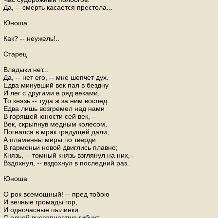
Да, -- смерть касается престола...
Юноша
Как? -- неужель!..
Старец
Владыки нет...
Да, -- нет его, -- мне шепчет дух.
Едва минувший век пал в бездну
И лег с другими в ряд веками,
То князь -- туда ж за ним вослед.
Едва лишь возгремел над нами
В горящей юности сей век, --
Век, скрыпнув медным колесом,
Погнался в мрак грядущей дали,
А пламенны миры по тверди
В гармоньи новой двиглись плавно;
Князь, -- томный князь взглянул на них,--
Вздохнул, -- вздохнул в последний раз.
Юноша
О рок всемощный! -- пред тобою
И вечные громады гор,
И одночасные пылинки
С одной внезапностию гибнут.