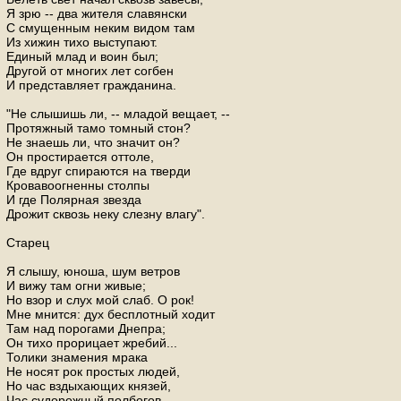
Я зрю -- два жителя славянски
С смущенным неким видом там
Из хижин тихо выступают.
Единый млад и воин был;
Другой от многих лет согбен
И представляет гражданина.
"Не слышишь ли, -- младой вещает, --
Протяжный тамо томный стон?
Не знаешь ли, что значит он?
Он простирается оттоле,
Где вдруг спираются на тверди
Кровавоогненны столпы
И где Полярная звезда
Дрожит сквозь неку слезну влагу".
Старец
Я слышу, юноша, шум ветров
И вижу там огни живые;
Но взор и слух мой слаб. О рок!
Мне мнится: дух бесплотный ходит
Там над порогами Днепра;
Он тихо прорицает жребий...
Толики знамения мрака
Не носят рок простых людей,
Но час вздыхающих князей,
Час судорожный полбогов.