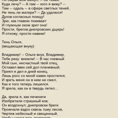
Куда лечу? -- А там -- кого я вижу? --
Там -- одаль -- в сфере светлых теней,
Не тень ли матери? -- Да удалюся!
Духов согласных поищу!
Зрю, как главою покивает
И глумным оком зрит она!
Прости, брегов днепровских дщерь!
Я отхожу; прости навеки!
Тень Ольги,
(вещающая внуку)
Владимир! -- Ольги внук, Владимир,
Тебе реку: внемли! -- В час гневный
Мой сын, несчастный твой отец,
Оставил ввек сей дол плачевный,
Приял и дел и дней конец.
Лишь росс со мной навек простился,
И зреть меня он в нем не смел,
Как и того теперь лишился.
Я зрела, как он в твердь летел...
Да, зрела я, как печенеги
Изобретали страшный ков;
Он воздохнул; днепровски бреги
Промчали вздох сквозь тьму лесов,
Чертеж небесный и священный,
Чтобы народ весь возродить,