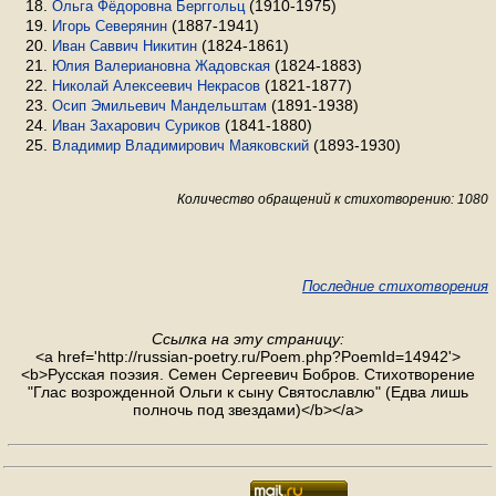
(1910-1975)
Ольга Фёдоровна Берггольц
(1887-1941)
Игорь Северянин
(1824-1861)
Иван Саввич Никитин
(1824-1883)
Юлия Валериановна Жадовская
(1821-1877)
Николай Алексеевич Некрасов
(1891-1938)
Осип Эмильевич Мандельштам
(1841-1880)
Иван Захарович Суриков
(1893-1930)
Владимир Владимирович Маяковский
Количество обращений к стихотворению: 1080
Последние стихотворения
Ссылка на эту страницу:
<a href='http://russian-poetry.ru/Poem.php?PoemId=14942'>
<b>Русская поэзия. Семен Сергеевич Бобров. Стихотворение
"Глас возрожденной Ольги к сыну Святославлю" (Едва лишь
полночь под звездами)</b></a>