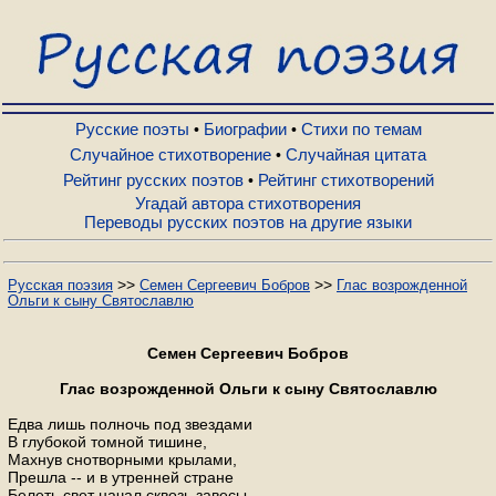
Русские поэты
Биографии
Русские поэты
Биографии
Стихи по темам
•
•
Случайное стихотворение
Случайная цитата
•
Рейтинг русских поэтов
Рейтинг стихотворений
•
Стихи по темам
Угадай автора стихотворения
Переводы русских поэтов на другие языки
Случайное стихотворение
>>
>>
Русская поэзия
Семен Сергеевич Бобров
Глас возрожденной
Ольги к сыну Святославлю
Случайная цитата
Семен Сергеевич Бобров
Рейтинг русских поэтов
Глас возрожденной Ольги к сыну Святославлю
Едва лишь полночь под звездами
В глубокой томной тишине,
Рейтинг стихотворений
Махнув снотворными крылами,
Прешла -- и в утренней стране
Белеть свет начал сквозь завесы,