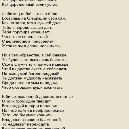
Как царственный велит устав.
Любимец неба! -- ты не боле
Воззришь на блещущий свой сан,
Как на залог, что к лучшей доле
Тебе в народе свыше дан.
Тебя порфира украшает;
Чело твое венец златый
С величеством приосеняет;
Жезл силы в длани носишь ты;
Но в сем убранстве, в сей одежде
Ты будешь столько лишь блистать,
Сколь служит то к прямой надежде,
Чтоб в царстве счастье соблюдать.
Питомец мой багрянородный!
Ты должен мудрость насаждать
Среди пелен в умы народны,
Чтоб с сердцем души воспитать.
В бичах вселенной дерзких, злостных,
О коих гром один твердит,
Век каждый щедр и плодовит;
Но чтоб найти в порфироносных
Того, кто бы умел хранить
Владенье в тишине блаженной,
То надлежит переходить
Всю древню летопись вселенной