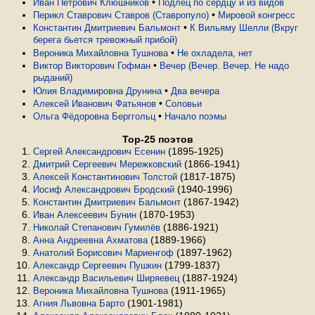
•
Иван Петрович Клюшников
Подлец по сердцу и из видов
•
Перикл Ставрович Ставров (Ставропуло)
Мировой конгресс
•
Константин Дмитриевич Бальмонт
К Вильяму Шелли (Вкруг
берега бьется тревожный прибой)
•
Вероника Михайловна Тушнова
Не охладела, нет
•
Виктор Викторович Гофман
Вечер (Вечер. Вечер. Не надо
рыданий)
•
Юлия Владимировна Друнина
Два вечера
•
Алексей Иванович Фатьянов
Соловьи
•
Ольга Фёдоровна Берггольц
Начало поэмы
Top-25 поэтов
(1895-1925)
Сергей Александрович Есенин
(1866-1941)
Дмитрий Сергеевич Мережковский
(1817-1875)
Алексей Константинович Толстой
(1940-1996)
Иосиф Александрович Бродский
(1867-1942)
Константин Дмитриевич Бальмонт
(1870-1953)
Иван Алексеевич Бунин
(1886-1921)
Николай Степанович Гумилёв
(1889-1966)
Анна Андреевна Ахматова
(1897-1962)
Анатолий Борисович Мариенгоф
(1799-1837)
Александр Сергеевич Пушкин
(1887-1924)
Александр Васильевич Ширяевец
(1911-1965)
Вероника Михайловна Тушнова
(1901-1981)
Агния Львовна Барто