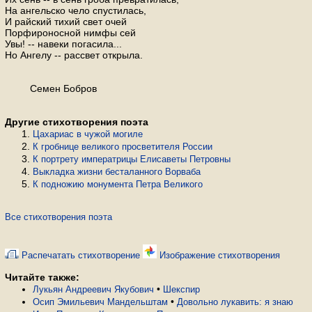
На ангельско чело спустилась,
И райский тихий свет очей
Порфироносной нимфы сей
Увы! -- навеки погасила...
Но Ангелу -- рассвет открыла.
Семен Бобров
Другие стихотворения поэта
Цахариас в чужой могиле
К гробнице великого просветителя России
К портрету императрицы Елисаветы Петровны
Выкладка жизни бесталанного Ворваба
К подножию монумента Петра Великого
Все стихотворения поэта
Распечатать стихотворение
Изображение стихотворения
Читайте также:
•
Лукьян Андреевич Якубович
Шекспир
•
Осип Эмильевич Мандельштам
Довольно лукавить: я знаю