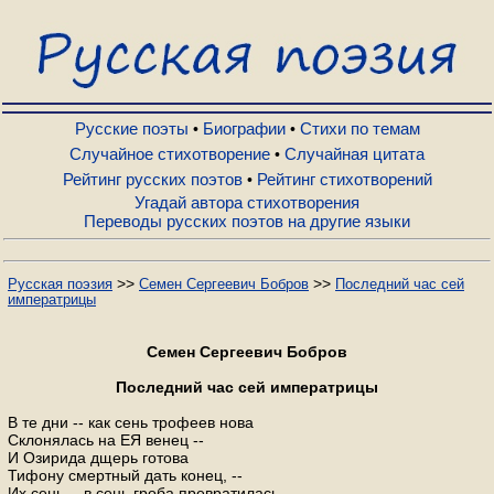
Русские поэты
Биографии
Русские поэты
Биографии
Стихи по темам
•
•
Случайное стихотворение
Случайная цитата
•
Рейтинг русских поэтов
Рейтинг стихотворений
•
Стихи по темам
Угадай автора стихотворения
Переводы русских поэтов на другие языки
Случайное стихотворение
>>
>>
Русская поэзия
Семен Сергеевич Бобров
Последний час сей
императрицы
Случайная цитата
Семен Сергеевич Бобров
Рейтинг русских поэтов
Последний час сей императрицы
В те дни -- как сень трофеев нова
Склонялась на ЕЯ венец --
Рейтинг стихотворений
И Озирида дщерь готова
Тифону смертный дать конец, --
Их сень -- в сень гроба превратилась,