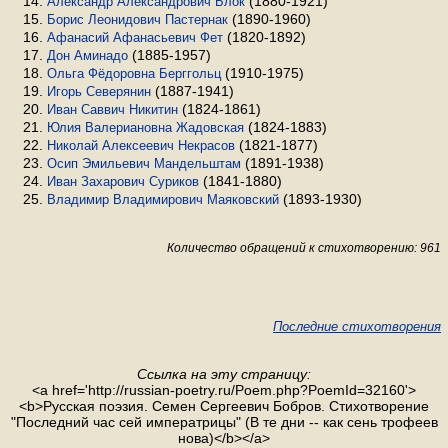
(1880-1921)
Александр Александрович Блок
(1890-1960)
Борис Леонидович Пастернак
(1820-1892)
Афанасий Афанасьевич Фет
(1885-1957)
Дон Аминадо
(1910-1975)
Ольга Фёдоровна Берггольц
(1887-1941)
Игорь Северянин
(1824-1861)
Иван Саввич Никитин
(1824-1883)
Юлия Валериановна Жадовская
(1821-1877)
Николай Алексеевич Некрасов
(1891-1938)
Осип Эмильевич Мандельштам
(1841-1880)
Иван Захарович Суриков
(1893-1930)
Владимир Владимирович Маяковский
Количество обращений к стихотворению: 961
Последние стихотворения
Ссылка на эту страницу:
<a href='http://russian-poetry.ru/Poem.php?PoemId=32160'>
<b>Русская поэзия. Семен Сергеевич Бобров. Стихотворение
"Последний час сей императрицы" (В те дни -- как сень трофеев
нова)</b></a>