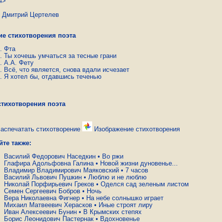
4>
трий Цертелев
ие стихотворения поэта
Фта
Ты хочешь умчаться за тесные грани
А.А. Фету
Всё, что является, снова вдали исчезает
Я хотел бы, отдавшись теченью
стихотворения поэта
аспечатать стихотворение
Изображение стихотворения
йте также:
Василий Федорович Наседкин
•
Во ржи
Глафира Адольфовна Галина
•
Новой жизни дуновенье...
Владимир Владимирович Маяковский
•
7 часов
Василий Львович Пушкин
•
Люблю и не люблю
Николай Порфирьевич Греков
•
Оделся сад зеленым листом
Семен Сергеевич Бобров
•
Ночь
Вера Николаевна Фигнер
•
На небе солнышко играет
Михаил Матвеевич Херасков
•
Иные строят лиру
Иван Алексеевич Бунин
•
В Крымских степях
Борис Леонидович Пастернак
•
Вдохновенье