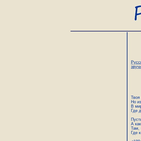
Русс
звуч
Твоя 
Но и
В мир
Где д
Пусть
А ка
Там, 
Где 