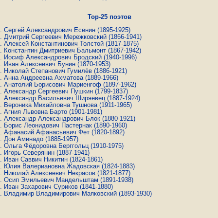
Top-25 поэтов
Сергей Александрович Есенин
(1895-1925)
Дмитрий Сергеевич Мережковский
(1866-1941)
Алексей Константинович Толстой
(1817-1875)
Константин Дмитриевич Бальмонт
(1867-1942)
Иосиф Александрович Бродский
(1940-1996)
Иван Алексеевич Бунин
(1870-1953)
Николай Степанович Гумилёв
(1886-1921)
Анна Андреевна Ахматова
(1889-1966)
Анатолий Борисович Мариенгоф
(1897-1962)
Александр Сергеевич Пушкин
(1799-1837)
Александр Васильевич Ширяевец
(1887-1924)
Вероника Михайловна Тушнова
(1911-1965)
Агния Львовна Барто
(1901-1981)
Александр Александрович Блок
(1880-1921)
Борис Леонидович Пастернак
(1890-1960)
Афанасий Афанасьевич Фет
(1820-1892)
Дон Аминадо
(1885-1957)
Ольга Фёдоровна Берггольц
(1910-1975)
Игорь Северянин
(1887-1941)
Иван Саввич Никитин
(1824-1861)
Юлия Валериановна Жадовская
(1824-1883)
Николай Алексеевич Некрасов
(1821-1877)
Осип Эмильевич Мандельштам
(1891-1938)
Иван Захарович Суриков
(1841-1880)
Владимир Владимирович Маяковский
(1893-1930)