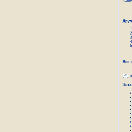
<189
Дми
Друг
Все 
Р
Чита