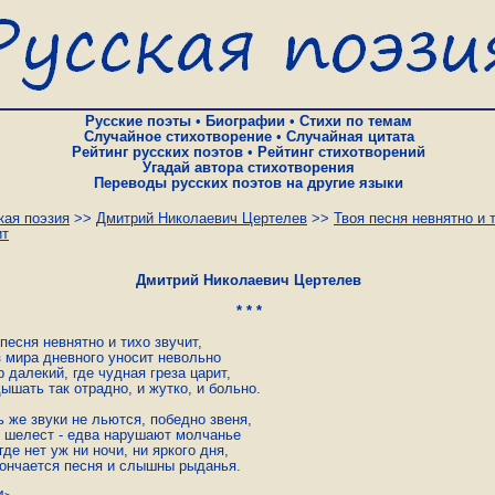
Русские поэты
•
Биографии
•
Стихи по темам
Случайное стихотворение
•
Случайная цитата
Рейтинг русских поэтов
•
Рейтинг стихотворений
Угадай автора стихотворения
Переводы русских поэтов на другие языки
кая поэзия
>>
Дмитрий Николаевич Цертелев
>>
Твоя песня невнятно и 
ит
Дмитрий Николаевич Цертелев
* * *
песня невнятно и тихо звучит,

з мира дневного уносит невольно

 далекий, где чудная греза царит,

ышать так отрадно, и жутко, и больно.

 же звуки не льются, победно звеня,

к шелест - едва нарушают молчанье

где нет уж ни ночи, ни яркого дня,

кончается песня и слышны рыданья.