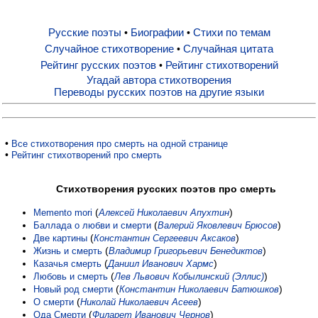
Русские поэты
Биографии
Стихи по темам
•
•
Русские поэты
Случайное стихотворение
Случайная цитата
•
Рейтинг русских поэтов
Рейтинг стихотворений
•
Биографии
Угадай автора стихотворения
Переводы русских поэтов на другие языки
Стихи по темам
•
Все стихотворения про смерть на одной странице
•
Рейтинг стихотворений про смерть
Случайное стихотворение
Стихотворения русских поэтов про смерть
Случайная цитата
(
)
Memento mori
Алексей Николаевич Апухтин
(
)
Баллада о любви и смерти
Валерий Яковлевич Брюсов
(
)
Две картины
Константин Сергеевич Аксаков
Рейтинг русских поэтов
(
)
Жизнь и смерть
Владимир Григорьевич Бенедиктов
(
)
Казачья смерть
Даниил Иванович Хармс
(
)
Любовь и смерть
Лев Львович Кобылинский (Эллис)
Рейтинг стихотворений
(
)
Новый род смерти
Константин Николаевич Батюшков
(
)
О смерти
Николай Николаевич Асеев
(
)
Ода Смерти
Филарет Иванович Чернов