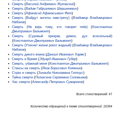
(
)
Смерть
Василий Андреевич Жуковский
(
)
Смерть
Вадим Габриэлевич Шершеневич
(
)
Смерть
Афанасий Афанасьевич Фет
(
Смерть (Выйдут ангелы навстречу)
Владимир Владимирович
Набоков
)
(
Смерть (Не верь тому, кто говорит тебе)
Константин
Дмитриевич Бальмонт
)
Смерть (Суровый призрак, демон, дух всесильный)
(
)
Константин Дмитриевич Бальмонт
(
Смерть (Утихнет жизни рокот жадный)
Владимир Владимирович
Набоков
)
(
)
Смерть дикого воина
Даниил Иванович Хармс
(
)
Смерть и Время
Эдуард Иванович Губер
(
)
Смерть, убаюкай меня
Константин Дмитриевич Бальмонт
(
)
Стансы на смерть
Яков Борисович Княжнин
(
)
Страх и смерть
Зинаида Николаевна Гиппиус
(
)
Тайна смерти
Поликсена Сергеевна Соловьева
(
)
Час смерти
Александр Петрович Сумароков
Всего стихотворений: 47
Количество обращений к теме стихотворений: 16394