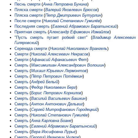
(
)
Песнь смерти
Анна Петровна Бунина
(
)
Пляска смерти
Валерий Яковлевич Брюсов
(
)
Пляска смерти
Петр Дмитриевич Бутурлин
(
)
После смерти
Николай Степанович Гумилёв
(
)
Последняя смерть
Евгений Абрамович Баратынский
(
)
Приятная смерть
Александр Ефимович Измайлов
(
"Пусть смерть пугает робкий свет"
Владимир Алексеевич
Гиляровский
)
(
)
Серенада смерти
Николай Николаевич Врангель
(
)
Смерти
Николай Алексеевич Некрасов
(
)
Смерти
Афанасий Афанасьевич Фет
(
)
Смерть
Максимилиан Александрович Волошин
(
)
Смерть
Михаил Юрьевич Лермонтов
(
)
Смерть
Пётр Петрович Потёмкин
(
)
Смерть
Андрей Белый
(
)
Смерть
Федор Николаевич Берг
(
)
Смерть
Борис Петрович Корнилов
(
)
Смерть
Василий Васильевич Башкин
(
)
Смерть
Антон Антонович Дельвиг
(
)
Смерть
Сергей Митрофанович Городецкий
(
)
Смерть
Николай Степанович Гумилёв
(
)
Смерть
Анна Карловна Боане
(
)
Смерть
Евгений Абрамович Баратынский
(
)
Смерть
Вера Иосифовна Лурье
(
)
Смерть
Георгий Иванович Чулков