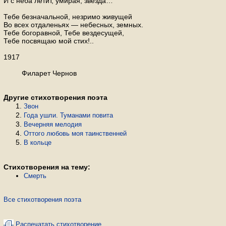
И с неба летит, умирая, звезда…
Тебе безначальной, незримо живущей
Во всех отдаленьях — небесных, земных.
Тебе богоравной, Тебе вездесущей,
Тебе посвящаю мой стих!..
1917
Филарет Чернов
Другие стихотворения поэта
Звон
Года ушли. Туманами повита
Вечерняя мелодия
Оттого любовь моя таинственней
В кольце
Стихотворения на тему:
Смерть
Все стихотворения поэта
Распечатать стихотворение