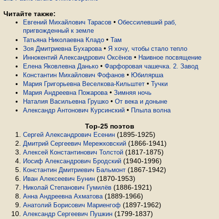
Читайте также:
•
Евгений Михайлович Тарасов
Обессилевший раб,
пригвожденный к земле
•
Татьяна Николаевна Кладо
Там
•
Зоя Дмитриевна Бухарова
Я хочу, чтобы стало тепло
•
Иннокентий Александрович Оксёнов
Наивное посвящение
•
Елена Яковлевна Данько
Фарфоровая чашечка. 2. Завод
•
Константин Михайлович Фофанов
Юбилярша
•
Мария Григорьевна Веселкова-Кильштет
Тучки
•
Мария Андреевна Пожарова
Зимняя ночь
•
Наталия Васильевна Грушко
От века и доныне
•
Александр Антонович Курсинский
Плыла волна
Top-25 поэтов
(1895-1925)
Сергей Александрович Есенин
(1866-1941)
Дмитрий Сергеевич Мережковский
(1817-1875)
Алексей Константинович Толстой
(1940-1996)
Иосиф Александрович Бродский
(1867-1942)
Константин Дмитриевич Бальмонт
(1870-1953)
Иван Алексеевич Бунин
(1886-1921)
Николай Степанович Гумилёв
(1889-1966)
Анна Андреевна Ахматова
(1897-1962)
Анатолий Борисович Мариенгоф
(1799-1837)
Александр Сергеевич Пушкин