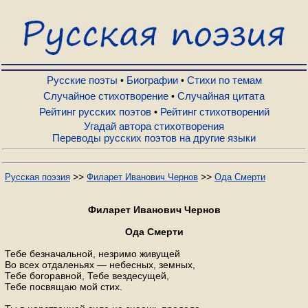
Русские поэты
Биографии
Русские поэты
Биографии
Стихи по темам
•
•
Случайное стихотворение
Случайная цитата
•
Рейтинг русских поэтов
Рейтинг стихотворений
•
Стихи по темам
Угадай автора стихотворения
Переводы русских поэтов на другие языки
Случайное стихотворение
>>
>>
Русская поэзия
Филарет Иванович Чернов
Ода Смерти
Случайная цитата
Филарет Иванович Чернов
Ода Смерти
Рейтинг русских поэтов
Тебе безначальной, незримо живущей
Во всех отдаленьях — небесных, земных,
Тебе богоравной, Тебе вездесущей,
Рейтинг стихотворений
Тебе посвящаю мой стих.