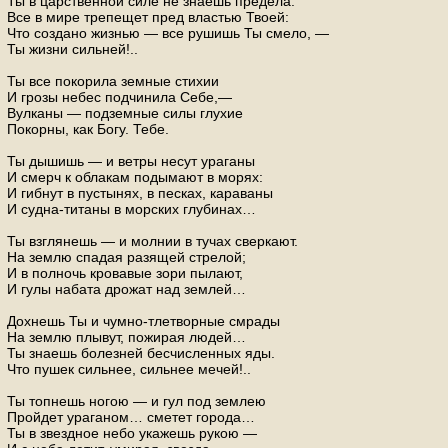
Ты в царственной силе не знаешь предела.
Все в мире трепещет пред властью Твоей:
Что создано жизнью — все рушишь Ты смело, —
Ты жизни сильней!..
Ты все покорила земные стихии
И грозы небес подчинила Себе,—
Вулканы — подземные силы глухие
Покорны, как Богу. Тебе.
Ты дышишь — и ветры несут ураганы
И смерч к облакам подымают в морях:
И гибнут в пустынях, в песках, караваны
И судна-титаны в морских глубинах…
Ты взглянешь — и молнии в тучах сверкают.
На землю спадая разящей стрелой;
И в полночь кровавые зори пылают,
И гулы набата дрожат над землей…
Дохнешь Ты и чумно-тлетворные смрады
На землю плывут, пожирая людей…
Ты знаешь болезней бесчисленных яды.
Что пушек сильнее, сильнее мечей!..
Ты топнешь ногою — и гул под землею
Пройдет ураганом… сметет города…
Ты в звездное небо укажешь рукою —