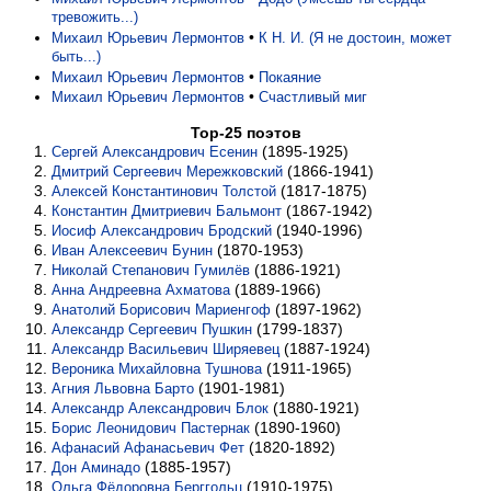
тревожить...)
•
Михаил Юрьевич Лермонтов
К Н. И. (Я не достоин, может
быть...)
•
Михаил Юрьевич Лермонтов
Покаяние
•
Михаил Юрьевич Лермонтов
Счастливый миг
Top-25 поэтов
(1895-1925)
Сергей Александрович Есенин
(1866-1941)
Дмитрий Сергеевич Мережковский
(1817-1875)
Алексей Константинович Толстой
(1867-1942)
Константин Дмитриевич Бальмонт
(1940-1996)
Иосиф Александрович Бродский
(1870-1953)
Иван Алексеевич Бунин
(1886-1921)
Николай Степанович Гумилёв
(1889-1966)
Анна Андреевна Ахматова
(1897-1962)
Анатолий Борисович Мариенгоф
(1799-1837)
Александр Сергеевич Пушкин
(1887-1924)
Александр Васильевич Ширяевец
(1911-1965)
Вероника Михайловна Тушнова
(1901-1981)
Агния Львовна Барто
(1880-1921)
Александр Александрович Блок
(1890-1960)
Борис Леонидович Пастернак
(1820-1892)
Афанасий Афанасьевич Фет
(1885-1957)
Дон Аминадо
(1910-1975)
Ольга Фёдоровна Берггольц