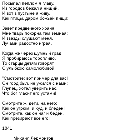
Посыпал пеплом я главу,
Из городов бежал я нищий,
И вот в пустыне я живу,
Как птицы, даром божьей пищи;
Завет предвечного храня,
Мне тварь покорна там земная;
И звезды слушают меня,
Лучами радостно играя.
Когда же через шумный град
Я пробираюсь торопливо,
То старцы детям говорят
С улыбкою самолюбивой:
"Смотрите: вот пример для вас!
Он горд был, не ужился с нами:
Глупец, хотел уверить нас,
Что бог гласит его устами!
Смотрите ж, дети, на него:
Как он угрюм, и худ, и бледен!
Смотрите, как он наг и беден,
Как презирают все его!"
1841
Михаил Лермонтов