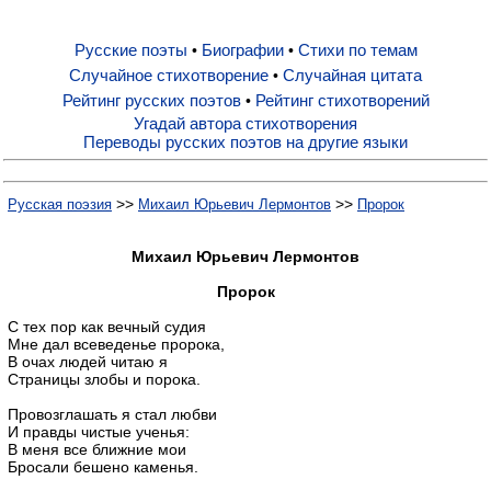
Русские поэты
Биографии
Стихи по темам
•
•
Русские поэты
Случайное стихотворение
Случайная цитата
•
Рейтинг русских поэтов
Рейтинг стихотворений
•
Биографии
Угадай автора стихотворения
Переводы русских поэтов на другие языки
Стихи по темам
>>
>>
Русская поэзия
Михаил Юрьевич Лермонтов
Пророк
Случайное стихотворение
Михаил Юрьевич Лермонтов
Пророк
Случайная цитата
С тех пор как вечный судия
Мне дал всеведенье пророка,
В очах людей читаю я
Страницы злобы и порока.
Рейтинг русских поэтов
Провозглашать я стал любви
И правды чистые ученья:
Рейтинг стихотворений
В меня все ближние мои
Бросали бешено каменья.