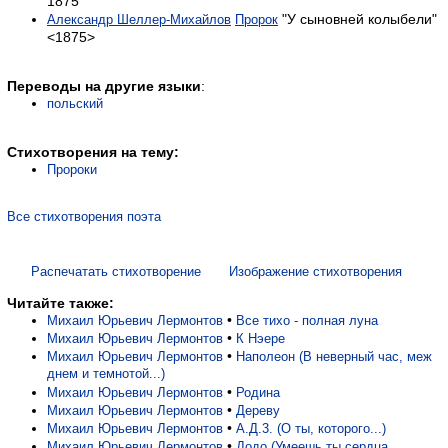
1875
"У сыновней колыбели"
Александр Шеллер-Михайлов
Пророк
<1875>
Переводы на другие языки
:
польский
Стихотворения на тему:
Пророки
Все стихотворения поэта
Распечатать стихотворение
Изображение стихотворения
Читайте также:
•
Михаил Юрьевич Лермонтов
Все тихо - полная луна
•
Михаил Юрьевич Лермонтов
К Нэере
•
Михаил Юрьевич Лермонтов
Наполеон (В неверный час, меж
днем и темнотой...)
•
Михаил Юрьевич Лермонтов
Родина
•
Михаил Юрьевич Лермонтов
Дереву
•
Михаил Юрьевич Лермонтов
А.Д.3. (О ты, которого...)
•
Михаил Юрьевич Лермонтов
Додо (Умеешь ты сердца