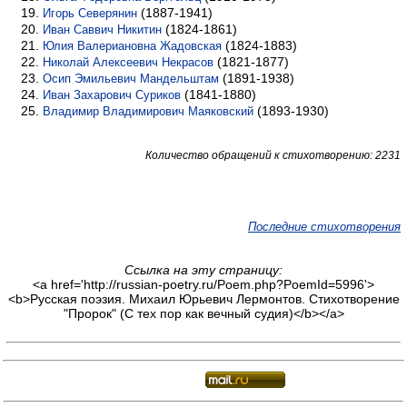
(1887-1941)
Игорь Северянин
(1824-1861)
Иван Саввич Никитин
(1824-1883)
Юлия Валериановна Жадовская
(1821-1877)
Николай Алексеевич Некрасов
(1891-1938)
Осип Эмильевич Мандельштам
(1841-1880)
Иван Захарович Суриков
(1893-1930)
Владимир Владимирович Маяковский
Количество обращений к стихотворению: 2231
Последние стихотворения
Ссылка на эту страницу:
<a href='http://russian-poetry.ru/Poem.php?PoemId=5996'>
<b>Русская поэзия. Михаил Юрьевич Лермонтов. Стихотворение
"Пророк" (С тех пор как вечный судия)</b></a>