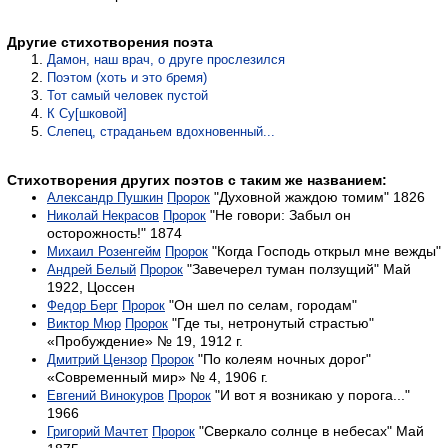
Другие стихотворения поэта
Дамон, наш врач, о друге прослезился
Поэтом (хоть и это бремя)
Тот самый человек пустой
К Су[шковой]
Слепец, страданьем вдохновенный...
Стихотворения других поэтов с таким же названием:
"Духовной жаждою томим" 1826
Александр Пушкин
Пророк
"Не говори: Забыл он
Николай Некрасов
Пророк
осторожность!" 1874
"Когда Господь открыл мне вежды"
Михаил Розенгейм
Пророк
"Завечерел туман ползущий" Май
Андрей Белый
Пророк
1922, Цоссен
"Он шел по селам, городам"
Федор Берг
Пророк
"Где ты, нетронутый страстью"
Виктор Мюр
Пророк
«Пробуждение» № 19, 1912 г.
"По колеям ночных дорог"
Дмитрий Цензор
Пророк
«Современный мир» № 4, 1906 г.
"И вот я возникаю у порога..."
Евгений Винокуров
Пророк
1966
"Сверкало солнце в небесах" Май
Григорий Мачтет
Пророк