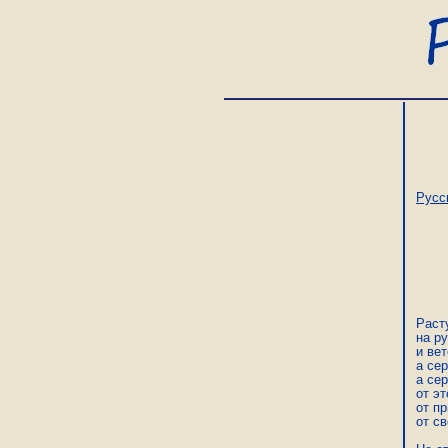
Русс
Раст
на ру
и вет
а сер
а сер
от эт
от пр
от св