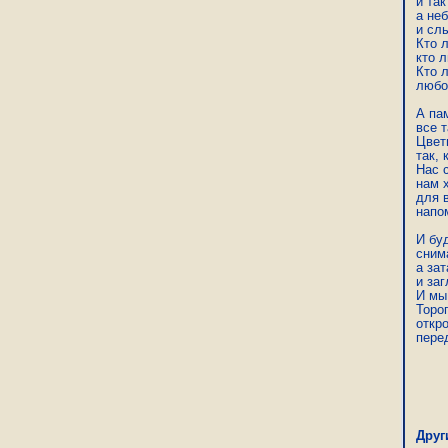
и так
а неб
и сл
Кто л
кто 
Кто л
любов
А па
все т
Цвет
так, 
Нас 
нам х
для в
напом
И бу
снима
а зат
и заг
И мы
Торо
откро
пере
Эми
Друг