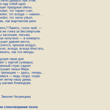
 легко дышать при этом,

о над тобой одно

ышит праздные обеты.

юбит, тот теряет счет,

любит, тот всегда — навеки…

юбит, тот легко убьет,

ь, как мартовские реки.

мять? Память, голос мой, —

а же гонка за бессмертьем.

ы засохшие, письмо,

как получено — в конверте.

сушит давняя мечта,

очется, пронзая воздух,

сех, всегда, всегда блистать,

инать, как эти звезды.

дущие наши дни

ет с картой суеверье,

аенный страх саднит

лушает пенье Мери.

 трепещем — здесь, теперь…

пимся — ведь скоро, скоро

ет ветер нашу дверь

д шагами Командора.
лия Чегринцева
ие стихотворения поэта