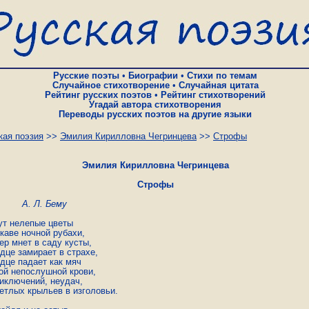
Русские поэты
•
Биографии
•
Стихи по темам
Случайное стихотворение
•
Случайная цитата
Рейтинг русских поэтов
•
Рейтинг стихотворений
Угадай автора стихотворения
Переводы русских поэтов на другие языки
кая поэзия
>>
Эмилия Кирилловна Чегринцева
>>
Строфы
Эмилия Кирилловна Чегринцева
Строфы
А. Л. Бему
ут нелепые цветы

каве ночной рубахи,

ер мнет в саду кусты,

дце замирает в страхе,

дце падает как мяч

ой непослушной крови,

иключений, неудач,

етлых крыльев в изголовьи.
