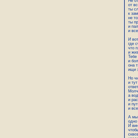
Не от
от вс
ты с
к зам
не то
ты п
и па
и все
И вот
где с
что 
и жиз
Тебе
и бол
она т
ищи з
Но чи
и тут
ответ
Молч
а вод
и ра
и пут
и все
А мы 
одно
И вин
чтобы
сквоз