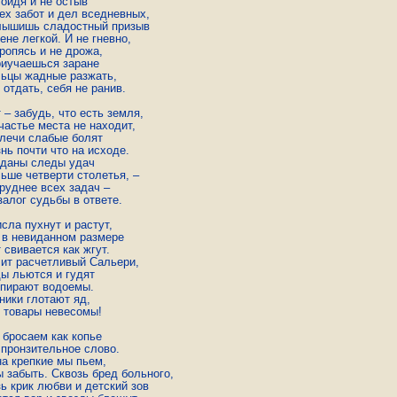
ойдя и не остыв

ех забот и дел вседневных,

лышишь сладостный призыв

ене легкой. И не гневно,

ропясь и не дрожа,

риучаешься заране

льцы жадные разжать,

 отдать, себя не ранив.

 – забудь, что есть земля,

частье места не находит,

плечи слабые болят

нь почти что на исходе.

 даны следы удач

ьше четверти столетья, –

руднее всех задач –

алог судьбы в ответе.

сла пухнут и растут,

 в невиданном размере

 свивается как жгут.

ит расчетливый Сальери,

ы льются и гудят

спирают водоемы.

ники глотают яд,

 товары невесомы!

бросаем как копье

 пронзительное слово.

а крепкие мы пьем,

 забыть. Сквозь бред больного,

ь крик любви и детский зов
