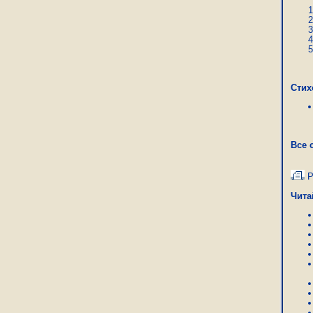
Стих
Все 
Р
Чита