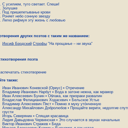
С усилием, туго светает. Спеши!
Золушке
Под пришепетыванье крови
Роняет небо сонную звезду
Легко рифмуя эту жизнь с любовью
отворения других поэтов с таким же названием:
Иосиф Бродский
Строфы
"На прощанье – ни звука"
стихотворения поэта
аспечатать стихотворение
йте также:
Иван Иванович Коневской (Ореус)
•
Отречение
Владимир Иванович Нарбут
•
Вода в затоне нежна, как мрамор
Иван Алексеевич Бунин
•
Облака, как призраки развалин
Владислав Фелицианович Ходасевич
•
Бельское Устье
Владимир Алексеевич Пяст
•
Помню я муку утóнченную
Александр Михайлович Добролюбов
•
Прощайте вериги, недолгие спут
грусти
Игорь Северянин
•
Спящая красавица
Лидия Давыдовна Червинская
•
Это случается в звуках начальных
Виктор Иванович Стражев
•
Беда
Михаил Алексеевич Кузмин
•
Я изнемог, я так устал