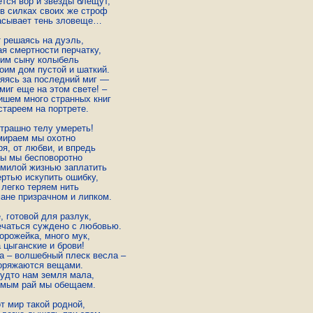
тся вор и звезды блещут,

 в силках своих же строф

асывает тень зловеще…

 решаясь на дуэль,

я смертности перчатку,

вим сыну колыбель

оим дом пустой и шаткий.

яясь за последний миг —

миг еще на этом свете! –

ишем много странных книг

стареем на портрете.

трашно телу умереть!

мираем мы охотно

ря, от любви, и впредь

вы мы бесповоротно

 милой жизнью заплатить

ертью искупить ошибку,

 легко теряем нить

ане призрачном и липком.

 готовой для разлук,

ечаться суждено с любовью.

орожейка, много мук,

 цыганские и брови!

а – волшебный плеск весла –

оряжаются вещами.

будто нам земля мала,

мым рай мы обещаем.

т мир такой родной,
