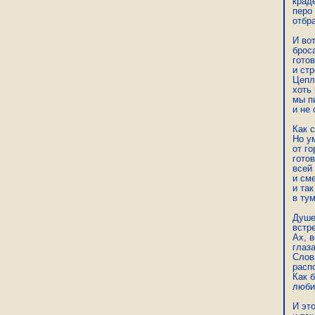
краде
перо
отбр
И вот
броса
гото
и стр
Цепл
хоть 
мы п
и не 
Как с
Но у
от го
гото
всей
и см
и так
в тум
Душе,
встр
Ах, в
глаза
Слов
расп
Как 
люби
И это