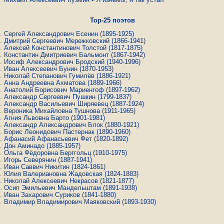
Top-25 поэтов
Сергей Александрович Есенин
(1895-1925)
Дмитрий Сергеевич Мережковский
(1866-1941)
Алексей Константинович Толстой
(1817-1875)
Константин Дмитриевич Бальмонт
(1867-1942)
Иосиф Александрович Бродский
(1940-1996)
Иван Алексеевич Бунин
(1870-1953)
Николай Степанович Гумилёв
(1886-1921)
Анна Андреевна Ахматова
(1889-1966)
Анатолий Борисович Мариенгоф
(1897-1962)
Александр Сергеевич Пушкин
(1799-1837)
Александр Васильевич Ширяевец
(1887-1924)
Вероника Михайловна Тушнова
(1911-1965)
Агния Львовна Барто
(1901-1981)
Александр Александрович Блок
(1880-1921)
Борис Леонидович Пастернак
(1890-1960)
Афанасий Афанасьевич Фет
(1820-1892)
Дон Аминадо
(1885-1957)
Ольга Фёдоровна Берггольц
(1910-1975)
Игорь Северянин
(1887-1941)
Иван Саввич Никитин
(1824-1861)
Юлия Валериановна Жадовская
(1824-1883)
Николай Алексеевич Некрасов
(1821-1877)
Осип Эмильевич Мандельштам
(1891-1938)
Иван Захарович Суриков
(1841-1880)
Владимир Владимирович Маяковский
(1893-1930)