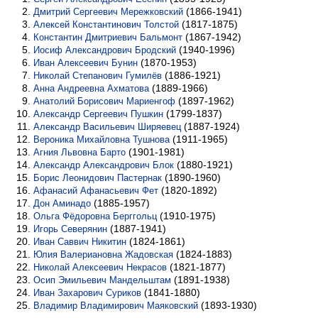
(1866-1941)
Дмитрий Сергеевич Мережковский
(1817-1875)
Алексей Константинович Толстой
(1867-1942)
Константин Дмитриевич Бальмонт
(1940-1996)
Иосиф Александрович Бродский
(1870-1953)
Иван Алексеевич Бунин
(1886-1921)
Николай Степанович Гумилёв
(1889-1966)
Анна Андреевна Ахматова
(1897-1962)
Анатолий Борисович Мариенгоф
(1799-1837)
Александр Сергеевич Пушкин
(1887-1924)
Александр Васильевич Ширяевец
(1911-1965)
Вероника Михайловна Тушнова
(1901-1981)
Агния Львовна Барто
(1880-1921)
Александр Александрович Блок
(1890-1960)
Борис Леонидович Пастернак
(1820-1892)
Афанасий Афанасьевич Фет
(1885-1957)
Дон Аминадо
(1910-1975)
Ольга Фёдоровна Берггольц
(1887-1941)
Игорь Северянин
(1824-1861)
Иван Саввич Никитин
(1824-1883)
Юлия Валериановна Жадовская
(1821-1877)
Николай Алексеевич Некрасов
(1891-1938)
Осип Эмильевич Мандельштам
(1841-1880)
Иван Захарович Суриков
(1893-1930)
Владимир Владимирович Маяковский