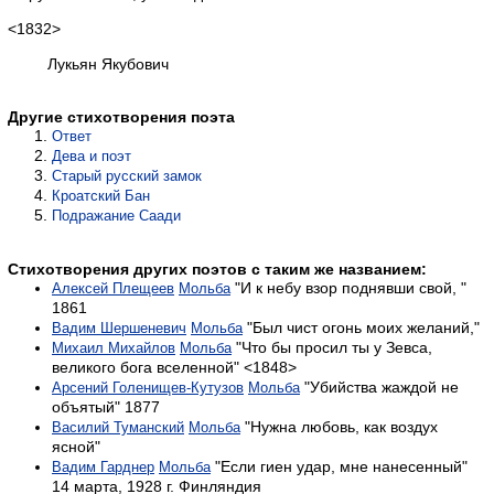
<1832>
Лукьян Якубович
Другие стихотворения поэта
Ответ
Дева и поэт
Старый русский замок
Кроатский Бан
Подражание Саади
Стихотворения других поэтов с таким же названием:
"И к небу взор поднявши свой, "
Алексей Плещеев
Мольба
1861
"Был чист огонь моих желаний,"
Вадим Шершеневич
Мольба
"Что бы просил ты у Зевса,
Михаил Михайлов
Мольба
великого бога вселенной" <1848>
"Убийства жаждой не
Арсений Голенищев-Кутузов
Мольба
объятый" 1877
"Нужна любовь, как воздух
Василий Туманский
Мольба
ясной"
"Если гиен удар, мне нанесенный"
Вадим Гарднер
Мольба
14 марта, 1928 г. Финляндия