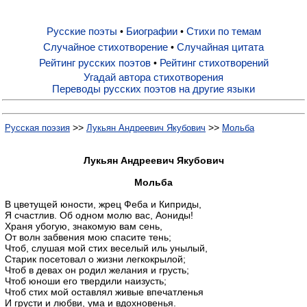
Русские поэты
Биографии
Стихи по темам
•
•
Русские поэты
Случайное стихотворение
Случайная цитата
•
Рейтинг русских поэтов
Рейтинг стихотворений
•
Биографии
Угадай автора стихотворения
Переводы русских поэтов на другие языки
Стихи по темам
>>
>>
Русская поэзия
Лукьян Андреевич Якубович
Мольба
Случайное стихотворение
Лукьян Андреевич Якубович
Мольба
Случайная цитата
В цветущей юности, жрец Феба и Киприды,
Я счастлив. Об одном молю вас, Аониды!
Храня убогую, знакомую вам сень,
От волн забвения мою спасите тень;
Рейтинг русских поэтов
Чтоб, слушая мой стих веселый иль унылый,
Старик посетовал о жизни легкокрылой;
Чтоб в девах он родил желания и грусть;
Рейтинг стихотворений
Чтоб юноши его твердили наизусть;
Чтоб стих мой оставлял живые впечатленья
И грусти и любви, ума и вдохновенья.