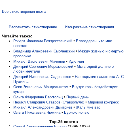
Все стихотворения поэта
Распечатать стихотворение
Изображение стихотворения
Читайте также:
•
Роберт Иванович Рождественский
Благодарен, что мне
повезло
•
Владимир Алексеевич Смоленский
Между жизнью и смертью
прослойка
•
Михаил Васильевич Милонов
Идиллия
•
Дмитрий Сергеевич Мережковский
Мы в одной долине о
любви мечтали
•
Дмитрий Николаевич Садовников
На открытие памятника А. С.
Пушкина
•
Осип Эмильевич Мандельштам
Внутри горы бездействует
кумир
•
Ольга Фёдоровна Берггольц
Первый день
•
Перикл Ставрович Ставров (Ставропуло)
Мировой конгресс
•
Михаил Александрович Дмитриев
Жаль мне вас
•
Ольга Николаевна Чюмина
Бурною ночью
Top-25 поэтов
(1895-1925)
Сергей Александрович Есенин