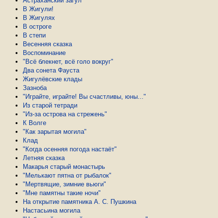
Астраханский загул
В Жигули!
В Жигулях
В остроге
В степи
Весенняя сказка
Воспоминание
"Всё блекнет, всё голо вокруг"
Два сонета Фауста
Жигулёвские клады
Зазноба
"Играйте, играйте! Вы счастливы, юны..."
Из старой тетради
"Из-за острова на стрежень"
К Волге
"Как зарытая могила"
Клад
"Когда осенняя погода настаёт"
Летняя сказка
Макарья старый монастырь
"Мелькают пятна от рыбалок"
"Мертвящие, зимние вьюги"
"Мне памятны такие ночи"
На открытие памятника А. С. Пушкина
Настасьина могила