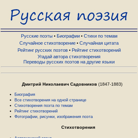
Русские поэты
Биографии
Русские поэты
Биографии
Стихи по темам
•
•
Случайное стихотворение
Случайная цитата
•
Рейтинг русских поэтов
Рейтинг стихотворений
•
Стихи по темам
Угадай автора стихотворения
Переводы русских поэтов на другие языки
Случайное стихотворение
Дмитрий Николаевич Садовников
(1847-1883)
Случайная цитата
Биография
Все стихотворения на одной странице
Стихотворения поэта по темам
Рейтинг русских поэтов
Рейтинг стихотворений
Фотографии, рисунки, изображения поэта
Рейтинг стихотворений
Стихотворения