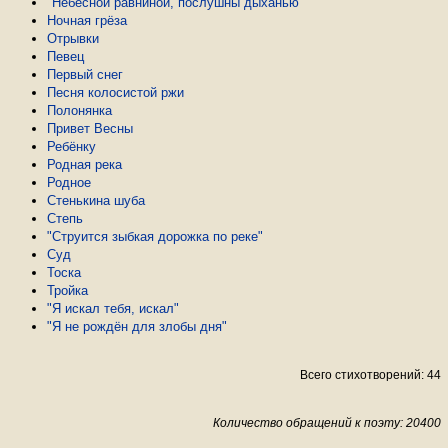
"Небесной равниной, послушны дыханью"
Ночная грёза
Отрывки
Певец
Первый снег
Песня колосистой ржи
Полонянка
Привет Весны
Ребёнку
Родная река
Родное
Стенькина шуба
Степь
"Струится зыбкая дорожка по реке"
Суд
Тоска
Тройка
"Я искал тебя, искал"
"Я не рождён для злобы дня"
Всего стихотворений: 44
Количество обращений к поэту: 20400