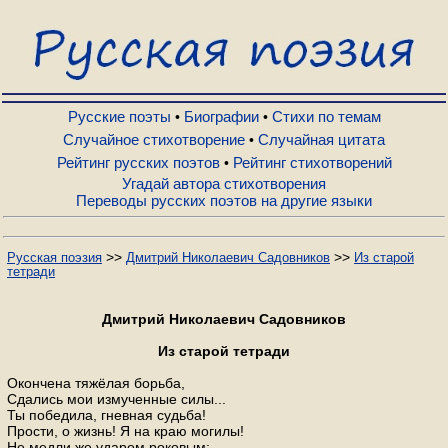
Русские поэты
Биографии
Русские поэты
Биографии
Стихи по темам
•
•
Случайное стихотворение
Случайная цитата
•
Рейтинг русских поэтов
Рейтинг стихотворений
•
Стихи по темам
Угадай автора стихотворения
Переводы русских поэтов на другие языки
Случайное стихотворение
>>
>>
Русская поэзия
Дмитрий Николаевич Садовников
Из старой
тетради
Случайная цитата
Дмитрий Николаевич Садовников
Рейтинг русских поэтов
Из старой тетради
Окончена тяжёлая борьба,
Сдались мои измученные силы...
Рейтинг стихотворений
Ты победила, гневная судьба!
Прости, о жизнь! Я на краю могилы!
Не медли же ударом роковым;