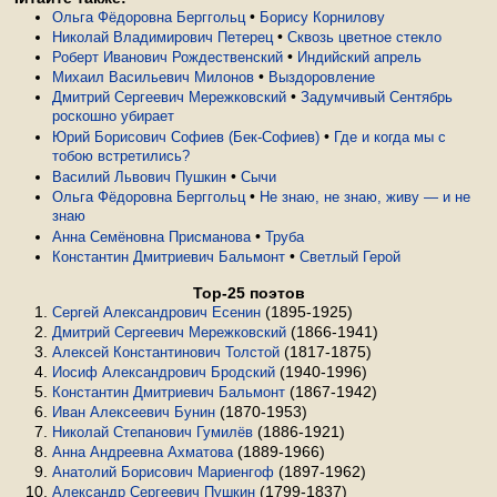
•
Ольга Фёдоровна Берггольц
Борису Корнилову
•
Николай Владимирович Петерец
Сквозь цветное стекло
•
Роберт Иванович Рождественский
Индийский апрель
•
Михаил Васильевич Милонов
Выздоровление
•
Дмитрий Сергеевич Мережковский
Задумчивый Сентябрь
роскошно убирает
•
Юрий Борисович Софиев (Бек-Софиев)
Где и когда мы с
тобою встретились?
•
Василий Львович Пушкин
Сычи
•
Ольга Фёдоровна Берггольц
Не знаю, не знаю, живу — и не
знаю
•
Анна Семёновна Присманова
Труба
•
Константин Дмитриевич Бальмонт
Светлый Герой
Top-25 поэтов
(1895-1925)
Сергей Александрович Есенин
(1866-1941)
Дмитрий Сергеевич Мережковский
(1817-1875)
Алексей Константинович Толстой
(1940-1996)
Иосиф Александрович Бродский
(1867-1942)
Константин Дмитриевич Бальмонт
(1870-1953)
Иван Алексеевич Бунин
(1886-1921)
Николай Степанович Гумилёв
(1889-1966)
Анна Андреевна Ахматова
(1897-1962)
Анатолий Борисович Мариенгоф
(1799-1837)
Александр Сергеевич Пушкин