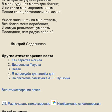
В моей гуди нет места для боязни;
И не грози мне мщением иным,
Пошли конец бесчеловечной казни!
Ужели хочешь ты во мне стереть,
Всё более меня порабощая,
И самую решимость умереть -
Последнее, чем радую себя я?
Дмитрий Садовников
Другие стихотворения поэта
Как зарытая могила
Два сонета Фауста
Певец
Я не рождён для злобы дня
На открытие памятника А. С. Пушкина
Все стихотворения поэта
Распечатать стихотворение
Изображение стихотворения
Читайте также: