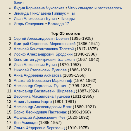
болит
•
Лидия Корнеевна Чуковская
Чтоб хлынуло и рассказалось
•
Зинаида Николаевна Гиппиус
Ты
•
Иван Алексеевич Бунин
Плеяды
•
Игорь Северянин
Баллада 17
Top-25 поэтов
(1895-1925)
Сергей Александрович Есенин
(1866-1941)
Дмитрий Сергеевич Мережковский
(1817-1875)
Алексей Константинович Толстой
(1940-1996)
Иосиф Александрович Бродский
(1867-1942)
Константин Дмитриевич Бальмонт
(1870-1953)
Иван Алексеевич Бунин
(1886-1921)
Николай Степанович Гумилёв
(1889-1966)
Анна Андреевна Ахматова
(1897-1962)
Анатолий Борисович Мариенгоф
(1799-1837)
Александр Сергеевич Пушкин
(1887-1924)
Александр Васильевич Ширяевец
(1911-1965)
Вероника Михайловна Тушнова
(1901-1981)
Агния Львовна Барто
(1880-1921)
Александр Александрович Блок
(1890-1960)
Борис Леонидович Пастернак
(1820-1892)
Афанасий Афанасьевич Фет
(1885-1957)
Дон Аминадо
(1910-1975)
Ольга Фёдоровна Берггольц