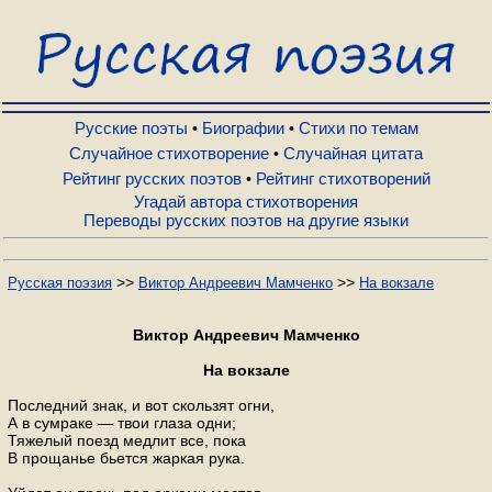
Русские поэты
Биографии
Русские поэты
Биографии
Стихи по темам
•
•
Случайное стихотворение
Случайная цитата
•
Рейтинг русских поэтов
Рейтинг стихотворений
•
Стихи по темам
Угадай автора стихотворения
Переводы русских поэтов на другие языки
Случайное стихотворение
>>
>>
Русская поэзия
Виктор Андреевич Мамченко
На вокзале
Случайная цитата
Виктор Андреевич Мамченко
На вокзале
Рейтинг русских поэтов
Последний знак, и вот скользят огни,
А в сумраке — твои глаза одни;
Тяжелый поезд медлит все, пока
Рейтинг стихотворений
В прощанье бьется жаркая рука.