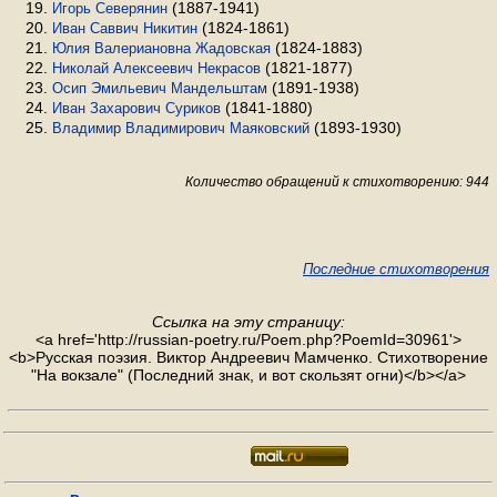
(1887-1941)
Игорь Северянин
(1824-1861)
Иван Саввич Никитин
(1824-1883)
Юлия Валериановна Жадовская
(1821-1877)
Николай Алексеевич Некрасов
(1891-1938)
Осип Эмильевич Мандельштам
(1841-1880)
Иван Захарович Суриков
(1893-1930)
Владимир Владимирович Маяковский
Количество обращений к стихотворению: 944
Последние стихотворения
Ссылка на эту страницу:
<a href='http://russian-poetry.ru/Poem.php?PoemId=30961'>
<b>Русская поэзия. Виктор Андреевич Мамченко. Стихотворение
"На вокзале" (Последний знак, и вот скользят огни)</b></a>