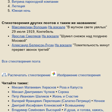
Витрина пароходной компании
Лютеция
Южная ночь
Стихотворения других поэтов с таким же названием:
"В мутном свете увялых"
Максимилиан Волошин
На вокзале
29 июля 1919, Коктебель
"Шумел снежок над позднею
Ярослав Смеляков
На вокзале
Москвой"
"Томительность минут
Александр Беленсон-Лугин
На вокзале
прервет звонок третий"
Все стихотворения поэта
Распечатать стихотворение
Изображение стихотворения
Читайте также:
•
Михаил Матвеевич Херасков
Роза и Капуста
•
Михаил Дмитриевич Чулков
Сорока
•
Петр Иванович Шаликов
Жизнь и Счастие
•
Валерий Францевич Перелешин (Салатко-Петрище)
Ночное
•
Дмитрий Иосифович Кленовский
Всевышнему
•
Владимир Семёнович Высоцкий
И душа, и голова, кажись,