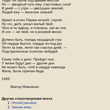
Уйдет он прочь под арками мостов,
Но — звездный путь ему, счастливых снов!
И дней — с утра — цветущею землей,
Людей ему — веселою семьей!
Шумит в огнях Париж ночной, глухой…
Ну что, дитя, уехал милый твой;
Чего ж ты ждешь, и плачешь, как во сне,
И сон — не твой, не в розовой весне;
Должно быть, поезда нещадный стук
Об сердце бьется, сердце из-под рук
Летит за ним, летит как счастье дней, —
Подстреленным полетом лебедей.
Скажу тебе о днях. Пройдут они.
У жизни будут дни — другие дни.
Не может быть, чтоб в сердце навсегда
Жила, была горячая беда.
1949
Виктор Мамченко
Другие стихотворения поэта
Ночной разговор
Зимние ямбы