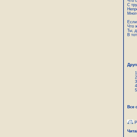
Что 
С тр
Непр
Много
Если
Что ж
Ты, д
В тот
Над
Друг
Все 
Р
Чита