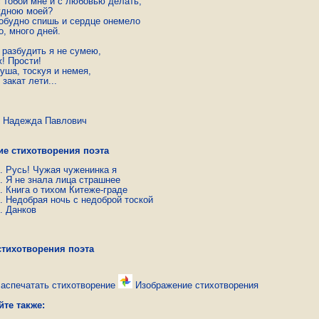
с тобой мне и с любовью делать,

удною моей?

обудно спишь и сердце онемело

, много дней.

 разбудить я не сумею,

! Прости!

уша, тоскуя и немея,

 закат лети...
ежда Павлович
ие стихотворения поэта
Русь! Чужая чуженинка я
Я не знала лица страшнее
Книга о тихом Китеже-граде
Недобрая ночь с недоброй тоской
Данков
стихотворения поэта
аспечатать стихотворение
Изображение стихотворения
йте также: