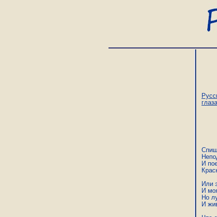
Русс
глаз
Спиш
Непо
И пое
Крас
Или э
И мо
Но л
И жив