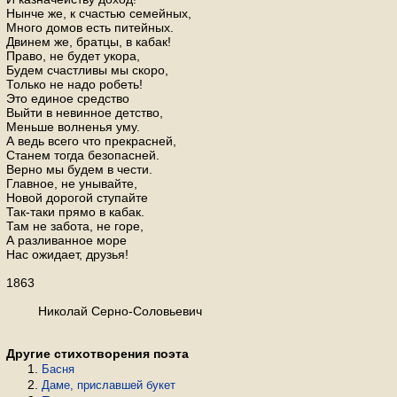
Нынче же, к счастью семейных,
Много домов есть питейных.
Двинем же, братцы, в кабак!
Право, не будет укора,
Будем счастливы мы скоро,
Только не надо робеть!
Это единое средство
Выйти в невинное детство,
Меньше волненья уму.
А ведь всего что прекрасней,
Станем тогда безопасней.
Верно мы будем в чести.
Главное, не унывайте,
Новой дорогой ступайте
Так-таки прямо в кабак.
Там не забота, не горе,
А разливанное море
Нас ожидает, друзья!
1863
Николай Серно-Соловьевич
Другие стихотворения поэта
Басня
Даме, приславшей букет