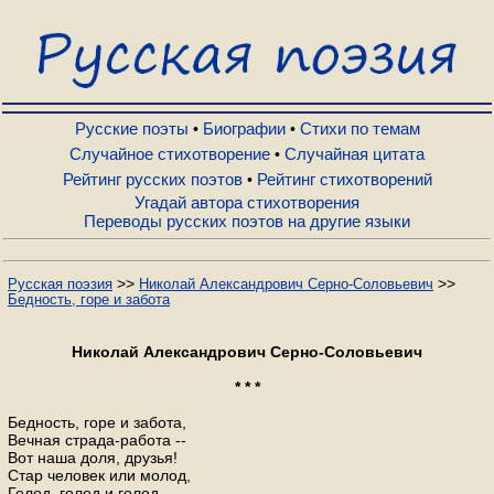
Русские поэты
Биографии
Русские поэты
Биографии
Стихи по темам
•
•
Случайное стихотворение
Случайная цитата
•
Рейтинг русских поэтов
Рейтинг стихотворений
•
Стихи по темам
Угадай автора стихотворения
Переводы русских поэтов на другие языки
Случайное стихотворение
>>
>>
Русская поэзия
Николай Александрович Серно-Соловьевич
Бедность, горе и забота
Случайная цитата
Николай Александрович Серно-Соловьевич
Рейтинг русских поэтов
* * *
Бедность, горе и забота,
Вечная страда-работа --
Рейтинг стихотворений
Вот наша доля, друзья!
Стар человек или молод,
Голод, голод и голод --