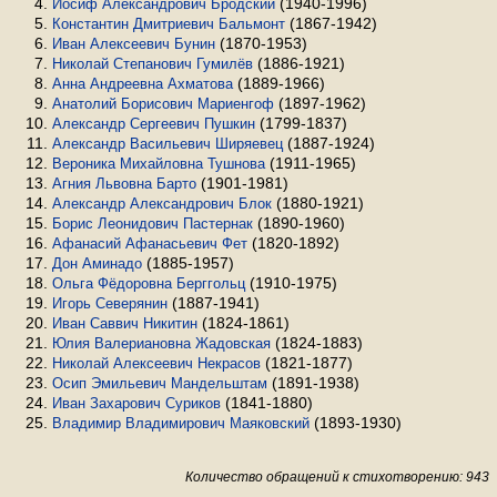
(1940-1996)
Иосиф Александрович Бродский
(1867-1942)
Константин Дмитриевич Бальмонт
(1870-1953)
Иван Алексеевич Бунин
(1886-1921)
Николай Степанович Гумилёв
(1889-1966)
Анна Андреевна Ахматова
(1897-1962)
Анатолий Борисович Мариенгоф
(1799-1837)
Александр Сергеевич Пушкин
(1887-1924)
Александр Васильевич Ширяевец
(1911-1965)
Вероника Михайловна Тушнова
(1901-1981)
Агния Львовна Барто
(1880-1921)
Александр Александрович Блок
(1890-1960)
Борис Леонидович Пастернак
(1820-1892)
Афанасий Афанасьевич Фет
(1885-1957)
Дон Аминадо
(1910-1975)
Ольга Фёдоровна Берггольц
(1887-1941)
Игорь Северянин
(1824-1861)
Иван Саввич Никитин
(1824-1883)
Юлия Валериановна Жадовская
(1821-1877)
Николай Алексеевич Некрасов
(1891-1938)
Осип Эмильевич Мандельштам
(1841-1880)
Иван Захарович Суриков
(1893-1930)
Владимир Владимирович Маяковский
Количество обращений к стихотворению: 943