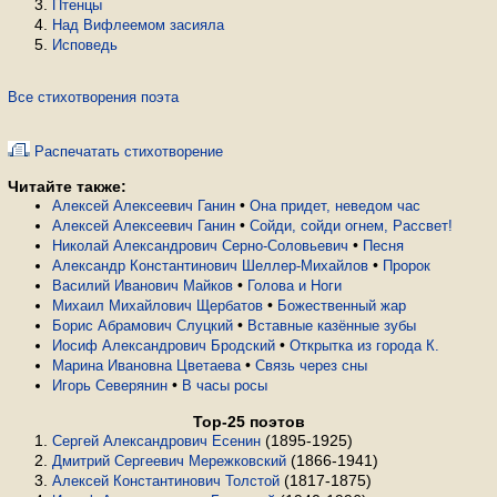
Птенцы
Над Вифлеемом засияла
Исповедь
Все стихотворения поэта
Распечатать стихотворение
Читайте также:
•
Алексей Алексеевич Ганин
Она придет, неведом час
•
Алексей Алексеевич Ганин
Сойди, сойди огнем, Рассвет!
•
Николай Александрович Серно-Соловьевич
Песня
•
Александр Константинович Шеллер-Михайлов
Пророк
•
Василий Иванович Майков
Голова и Ноги
•
Михаил Михайлович Щербатов
Божественный жар
•
Борис Абрамович Слуцкий
Вставные казённые зубы
•
Иосиф Александрович Бродский
Открытка из города К.
•
Марина Ивановна Цветаева
Связь через сны
•
Игорь Северянин
В часы росы
Top-25 поэтов
(1895-1925)
Сергей Александрович Есенин
(1866-1941)
Дмитрий Сергеевич Мережковский
(1817-1875)
Алексей Константинович Толстой