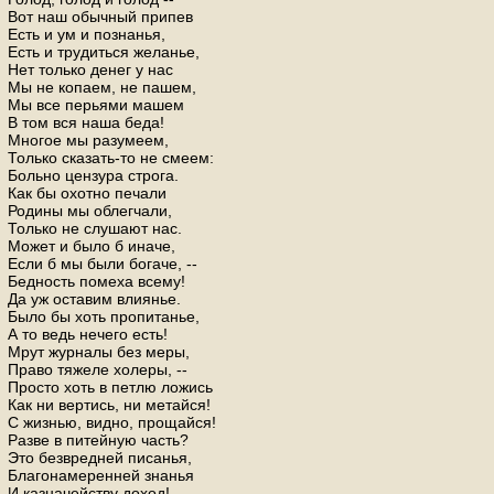
Вот наш обычный припев
Есть и ум и познанья,
Есть и трудиться желанье,
Нет только денег у нас
Мы не копаем, не пашем,
Мы все перьями машем
В том вся наша беда!
Многое мы разумеем,
Только сказать-то не смеем:
Больно цензура строга.
Как бы охотно печали
Родины мы облегчали,
Только не слушают нас.
Может и было б иначе,
Если б мы были богаче, --
Бедность помеха всему!
Да уж оставим влиянье.
Было бы хоть пропитанье,
А то ведь нечего есть!
Мрут журналы без меры,
Право тяжеле холеры, --
Просто хоть в петлю ложись
Как ни вертись, ни метайся!
С жизнью, видно, прощайся!
Разве в питейную часть?
Это безвредней писанья,
Благонамеренней знанья
И казначейству доход!