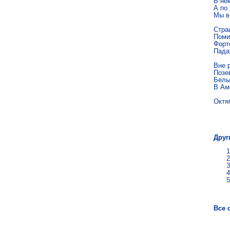
В нек
А по 
Мы в
Стра
Помир
Форто
Пада
Вне р
Позев
Белый
В Ам
Октя
Ген
Друг
Все 