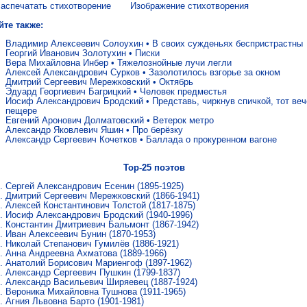
аспечатать стихотворение
Изображение стихотворения
йте также:
Владимир Алексеевич Солоухин
•
В своих сужденьях беспристрастны
Георгий Иванович Золотухин
•
Писки
Вера Михайловна Инбер
•
Тяжелознойные лучи легли
Алексей Александрович Сурков
•
Зазолотилось взгорье за окном
Дмитрий Сергеевич Мережковский
•
Октябрь
Эдуард Георгиевич Багрицкий
•
Человек предместья
Иосиф Александрович Бродский
•
Представь, чиркнув спичкой, тот веч
пещере
Евгений Аронович Долматовский
•
Ветерок метро
Александр Яковлевич Яшин
•
Про берёзку
Александр Сергеевич Кочетков
•
Баллада о прокуренном вагоне
Top-25 поэтов
Сергей Александрович Есенин
(1895-1925)
Дмитрий Сергеевич Мережковский
(1866-1941)
Алексей Константинович Толстой
(1817-1875)
Иосиф Александрович Бродский
(1940-1996)
Константин Дмитриевич Бальмонт
(1867-1942)
Иван Алексеевич Бунин
(1870-1953)
Николай Степанович Гумилёв
(1886-1921)
Анна Андреевна Ахматова
(1889-1966)
Анатолий Борисович Мариенгоф
(1897-1962)
Александр Сергеевич Пушкин
(1799-1837)
Александр Васильевич Ширяевец
(1887-1924)
Вероника Михайловна Тушнова
(1911-1965)
Агния Львовна Барто
(1901-1981)