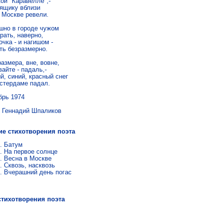
ой "Каравелле",-

ящику вблизи

 Москве ревели.

шно в городе чужом

ать, наверно,

чка - и нагишом -

ть безразмерно.

азмера, вне, вовне,

айте - падаль,-

, синий, красный снег

стердаме падал.
брь 1974
надий Шпаликов
ие стихотворения поэта
Батум
На первое солнце
Весна в Москве
Сквозь, насквозь
Вчерашний день погас
стихотворения поэта