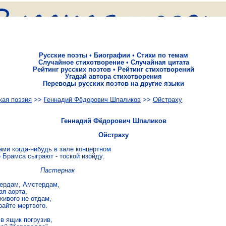
Русские поэты
•
Биографии
•
Стихи по темам
Случайное стихотворение
•
Случайная цитата
Рейтинг русских поэтов
•
Рейтинг стихотворений
Угадай автора стихотворения
Переводы русских поэтов на другие языки
кая поэзия
>>
Геннадий Фёдорович Шпаликов
>>
Ойстраху
Геннадий Фёдорович Шпаликов
Ойстраху
ами когда-нибудь в зале концертном

 Брамса сыграют - тоской изойду.

Пастернак
ердам, Амстердам,

я аорта,

ивого не отдам,

айте мертвого.

в ящик погрузив,
