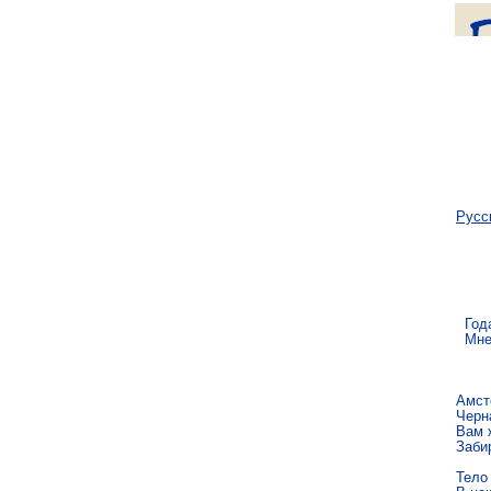
Русс
  Год
  Мне
Амст
Черна
Вам ж
Забир
Тело 