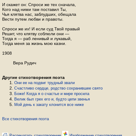
И скажет он: Спроси же тех сначала,
Кого над ними там поставил Ты,
Чья клятва нас, заблудших, обещала
Вести путем любви и правоты.
Спроси же их! И если суд Твой правый
Решит, что клятву соблюли они —
Тогда я — раб ленивый и лукавый,
Тогда меня за жизнь мою казни.
1908
Вера Рудич
Другие стихотворения поэта
Они ее на по­двиг труд­ный звали
Счастливо сердце, родство сохранившее свято
Боже! Когда я о счастье и мире просила
Велик был грех его и, будто цепи звенья
Мой день к закату клонится все ниже
Все стихотворения поэта
Распечатать стихотворение
Изображение стихотворения