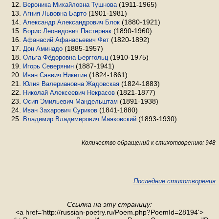
(1911-1965)
Вероника Михайловна Тушнова
(1901-1981)
Агния Львовна Барто
(1880-1921)
Александр Александрович Блок
(1890-1960)
Борис Леонидович Пастернак
(1820-1892)
Афанасий Афанасьевич Фет
(1885-1957)
Дон Аминадо
(1910-1975)
Ольга Фёдоровна Берггольц
(1887-1941)
Игорь Северянин
(1824-1861)
Иван Саввич Никитин
(1824-1883)
Юлия Валериановна Жадовская
(1821-1877)
Николай Алексеевич Некрасов
(1891-1938)
Осип Эмильевич Мандельштам
(1841-1880)
Иван Захарович Суриков
(1893-1930)
Владимир Владимирович Маяковский
Количество обращений к стихотворению: 948
Последние стихотворения
Ссылка на эту страницу:
<a href='http://russian-poetry.ru/Poem.php?PoemId=28194'>