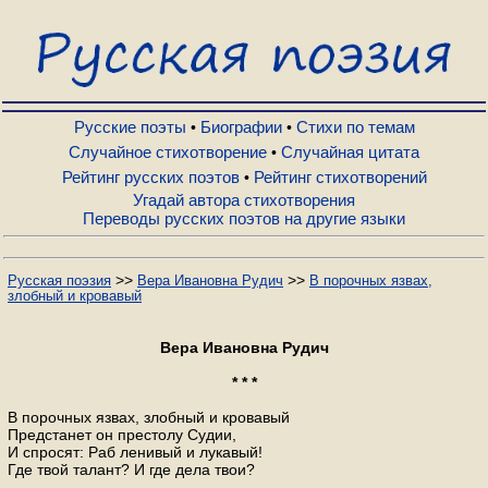
Русские поэты
Биографии
Русские поэты
Биографии
Стихи по темам
•
•
Случайное стихотворение
Случайная цитата
•
Рейтинг русских поэтов
Рейтинг стихотворений
•
Стихи по темам
Угадай автора стихотворения
Переводы русских поэтов на другие языки
Случайное стихотворение
>>
>>
Русская поэзия
Вера Ивановна Рудич
В порочных язвах,
злобный и кровавый
Случайная цитата
Вера Ивановна Рудич
Рейтинг русских поэтов
* * *
В порочных язвах, злобный и кровавый
Предстанет он престолу Судии,
Рейтинг стихотворений
И спросят: Раб ленивый и лукавый!
Где твой талант? И где дела твои?