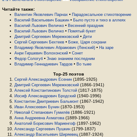
Читайте также:
•
Валентин Яковлевич Парнах
Па­ра­док­саль­ное сти­хо­тво­ре­ние
•
Василий Васильевич Башкин
Было пусто и тихо в ал­ле­ях
•
Василий Львович Величко
Ве­сен­ний празд­ник
•
Василий Львович Величко
По­мя­тый букет
•
Дмитрий Сергеевич Мережковский
Дети
•
Сергей Сергеевич Бехтеев
Боже, Царя сохрани
•
Владимир Яковлевич Абрамович (Ленский)
На заре
•
Анри Гиршевич Волохонский
Сонет
•
Федор Сологуб
Знаю знанием последним
•
Владимир Геннадиевич Тардов
Во тьме
Top-25 поэтов
(1895-1925)
Сергей Александрович Есенин
(1866-1941)
Дмитрий Сергеевич Мережковский
(1817-1875)
Алексей Константинович Толстой
(1940-1996)
Иосиф Александрович Бродский
(1867-1942)
Константин Дмитриевич Бальмонт
(1870-1953)
Иван Алексеевич Бунин
(1886-1921)
Николай Степанович Гумилёв
(1889-1966)
Анна Андреевна Ахматова
(1897-1962)
Анатолий Борисович Мариенгоф
(1799-1837)
Александр Сергеевич Пушкин
(1887-1924)
Александр Васильевич Ширяевец