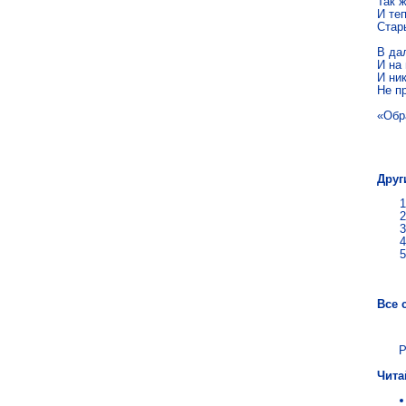
Так ж
И те­
Ста­р
В дал
И на 
И ник
Не пр
«Обр
Вас
Друг
Все 
Р
Чита