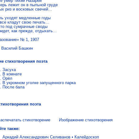
е умер тихий На­за­рей

перь лежит он в пыль­ной груде

ых риз и вос­ко­вых све­чей…

ь ухо­дят мед­лен­ные годы

все кла­дут свою пе­чать…

то под су­мрач­ные своды

и­дет, как пре­жде, от­ды­хать… 
азование» № 1, 1907
илий Башкин
ие стихотворения поэта
За­су­ха
В ком­на­те
Орёл
В укром­ном угол­ке за­пу­щен­но­го парка
После бала
стихотворения поэта
аспечатать стихотворение
Изображение стихотворения
йте также:
Аркадий Александрович Селиванов
•
Ка­лей­до­скоп