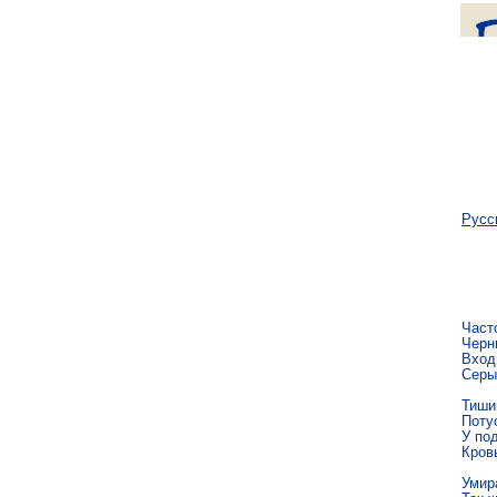
Русс
Часто
Чер­н
Вход 
Серый
Ти­ши
По­ту
У под
Кровь
Уми­р