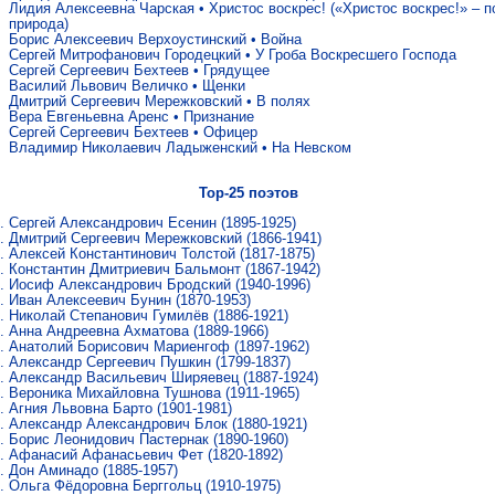
Лидия Алексеевна Чарская
•
Христос воскрес! («Христос воскрес!» – п
природа)
Борис Алексеевич Верхоустинский
•
Война
Сергей Митрофанович Городецкий
•
У Гроба Воскресшего Господа
Сергей Сергеевич Бехтеев
•
Грядущее
Василий Львович Величко
•
Щенки
Дмитрий Сергеевич Мережковский
•
В полях
Вера Евгеньевна Аренс
•
Признание
Сергей Сергеевич Бехтеев
•
Офицер
Владимир Николаевич Ладыженский
•
На Невском
Top-25 поэтов
Сергей Александрович Есенин
(1895-1925)
Дмитрий Сергеевич Мережковский
(1866-1941)
Алексей Константинович Толстой
(1817-1875)
Константин Дмитриевич Бальмонт
(1867-1942)
Иосиф Александрович Бродский
(1940-1996)
Иван Алексеевич Бунин
(1870-1953)
Николай Степанович Гумилёв
(1886-1921)
Анна Андреевна Ахматова
(1889-1966)
Анатолий Борисович Мариенгоф
(1897-1962)
Александр Сергеевич Пушкин
(1799-1837)
Александр Васильевич Ширяевец
(1887-1924)
Вероника Михайловна Тушнова
(1911-1965)
Агния Львовна Барто
(1901-1981)
Александр Александрович Блок
(1880-1921)
Борис Леонидович Пастернак
(1890-1960)
Афанасий Афанасьевич Фет
(1820-1892)
Дон Аминадо
(1885-1957)
Ольга Фёдоровна Берггольц
(1910-1975)