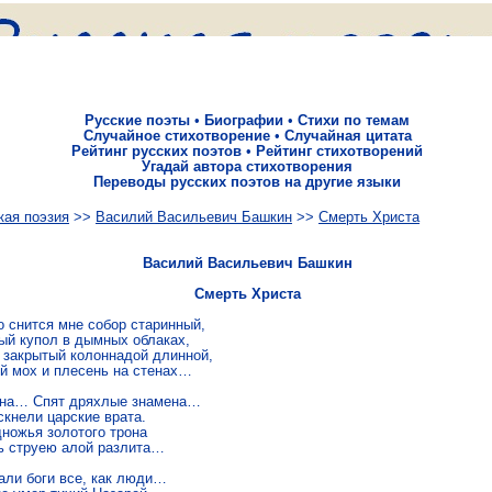
Русские поэты
•
Биографии
•
Стихи по темам
Случайное стихотворение
•
Случайная цитата
Рейтинг русских поэтов
•
Рейтинг стихотворений
Угадай автора стихотворения
Переводы русских поэтов на другие языки
кая поэзия
>>
Василий Васильевич Башкин
>>
Смерть Хри­ста
Василий Васильевич Башкин
Смерть Хри­ста
 снит­ся мне собор ста­рин­ный,

ый купол в дым­ных об­ла­ках,

за­кры­тый ко­лон­на­дой длин­ной,

 мох и пле­сень на сте­нах…

­на… Спят дрях­лые зна­ме­на…

ск­не­ли цар­ские врата.

­но­жья зо­ло­то­го трона

 стру­ею алой раз­ли­та…

а­ли боги все, как люди…
