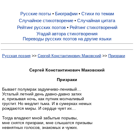
Русские поэты
Биографии
Стихи по темам
•
•
Русские поэты
Случайное стихотворение
Случайная цитата
•
Рейтинг русских поэтов
Рейтинг стихотворений
•
Биографии
Угадай автора стихотворения
Переводы русских поэтов на другие языки
Стихи по темам
>>
>>
Русская поэзия
Сергей Константинович Маковский
Призраки
Случайное стихотворение
Сергей Константинович Маковский
Призраки
Случайная цитата
Бывает полумрак задумчиво-ленивый…
Усталый летний день давно-давно затих
и, призывая ночь, как путник молчаливый
грустит. Но медлит тьма. И в сумерках немых
Рейтинг русских поэтов
рождаются миры. И сердце чует их…
Тогда владеют мной забытые порывы,
Рейтинг стихотворений
мне снятся призраки, мне слышатся призывы
невнятных голосов, знакомых и чужих.