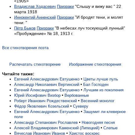
<1905>
"Слышу и вижу вас " 22
Владислав Ходасевич
Призраки
марта 1918
"И бродят тени, и молят
Иннокентий Анненский
Призраки
тени: "
"В небесах луч тоскующий лунный"
Пётр Быков
Призраки
«Пробуждение» № 18, 1913 г.
Все стихотворения поэта
Распечатать стихотворение
Изображение стихотворения
Читайте также:
•
Евгений Александрович Евтушенко
Цветы лучше пуль
•
Александр Николаевич Вертинский
Бал Господен
•
Евгений Александрович Евтушенко
Лучшим из поколения
•
Юрий Иосифович Визбор
Вербованные
•
Роберт Иванович Рождественский
Весенний монолог
•
Фёдор Яковлевич Козельский
Суеверу
•
Евгений Александрович Евтушенко
Зашумит ли клеверное
поле
•
Александр Степанович Рославлев
Новогодняя песня
•
Алексей Владимирович Каменский (Липецкий)
Сле­пые
•
Вячеслав Иванович Иванов
Христос воскрес