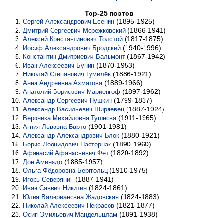
Top-25 поэтов
(1895-1925)
Сергей Александрович Есенин
(1866-1941)
Дмитрий Сергеевич Мережковский
(1817-1875)
Алексей Константинович Толстой
(1940-1996)
Иосиф Александрович Бродский
(1867-1942)
Константин Дмитриевич Бальмонт
(1870-1953)
Иван Алексеевич Бунин
(1886-1921)
Николай Степанович Гумилёв
(1889-1966)
Анна Андреевна Ахматова
(1897-1962)
Анатолий Борисович Мариенгоф
(1799-1837)
Александр Сергеевич Пушкин
(1887-1924)
Александр Васильевич Ширяевец
(1911-1965)
Вероника Михайловна Тушнова
(1901-1981)
Агния Львовна Барто
(1880-1921)
Александр Александрович Блок
(1890-1960)
Борис Леонидович Пастернак
(1820-1892)
Афанасий Афанасьевич Фет
(1885-1957)
Дон Аминадо
(1910-1975)
Ольга Фёдоровна Берггольц
(1887-1941)
Игорь Северянин
(1824-1861)
Иван Саввич Никитин
(1824-1883)
Юлия Валериановна Жадовская
(1821-1877)
Николай Алексеевич Некрасов
(1891-1938)
Осип Эмильевич Мандельштам