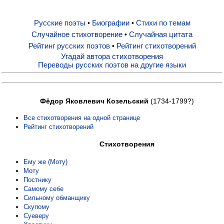
Русские поэты
Биографии
Стихи по темам
•
•
Русские поэты
Случайное стихотворение
Случайная цитата
•
Рейтинг русских поэтов
Рейтинг стихотворений
•
Биографии
Угадай автора стихотворения
Переводы русских поэтов на другие языки
Стихи по темам
Фёдор Яковлевич Козельский
(1734-1799?)
Случайное стихотворение
Все стихотворения на одной странице
Рейтинг стихотворений
Случайная цитата
Стихотворения
Ему же (Моту)
Моту
Рейтинг русских поэтов
Постнику
Самому себе
Сильному обманщику
Рейтинг стихотворений
Скупому
Суеверу