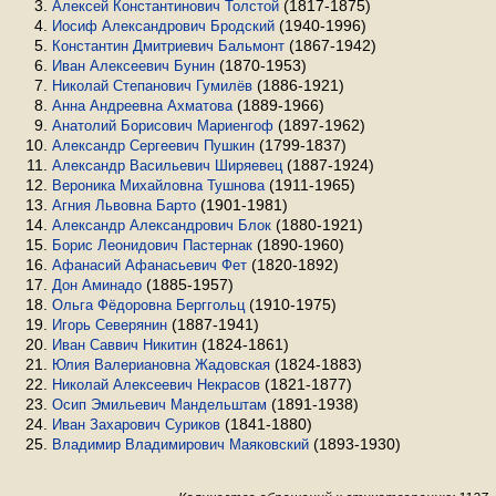
(1817-1875)
Алексей Константинович Толстой
(1940-1996)
Иосиф Александрович Бродский
(1867-1942)
Константин Дмитриевич Бальмонт
(1870-1953)
Иван Алексеевич Бунин
(1886-1921)
Николай Степанович Гумилёв
(1889-1966)
Анна Андреевна Ахматова
(1897-1962)
Анатолий Борисович Мариенгоф
(1799-1837)
Александр Сергеевич Пушкин
(1887-1924)
Александр Васильевич Ширяевец
(1911-1965)
Вероника Михайловна Тушнова
(1901-1981)
Агния Львовна Барто
(1880-1921)
Александр Александрович Блок
(1890-1960)
Борис Леонидович Пастернак
(1820-1892)
Афанасий Афанасьевич Фет
(1885-1957)
Дон Аминадо
(1910-1975)
Ольга Фёдоровна Берггольц
(1887-1941)
Игорь Северянин
(1824-1861)
Иван Саввич Никитин
(1824-1883)
Юлия Валериановна Жадовская
(1821-1877)
Николай Алексеевич Некрасов
(1891-1938)
Осип Эмильевич Мандельштам
(1841-1880)
Иван Захарович Суриков
(1893-1930)
Владимир Владимирович Маяковский