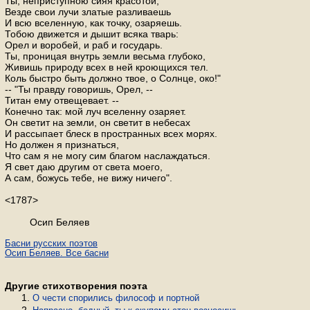
Ты, неприступною сияя красотой,
Везде свои лучи златые разливаешь
И всю вселенную, как точку, озаряешь.
Тобою движется и дышит всяка тварь:
Орел и воробей, и раб и государь.
Ты, проницая внутрь земли весьма глубоко,
Живишь природу всех в ней кроющихся тел.
Коль быстро быть должно твое, о Солнце, око!"
-- "Ты правду говоришь, Орел, --
Титан ему отвещевает. --
Конечно так: мой луч вселенну озаряет.
Он светит на земли, он светит в небесах
И рассыпает блеск в пространных всех морях.
Но должен я признаться,
Что сам я не могу сим благом наслаждаться.
Я свет даю другим от света моего,
А сам, божусь тебе, не вижу ничего".
<1787>
Осип Беляев
Басни русских поэтов
Осип Беляев. Все басни
Другие стихотворения поэта
О чести спорились философ и портной