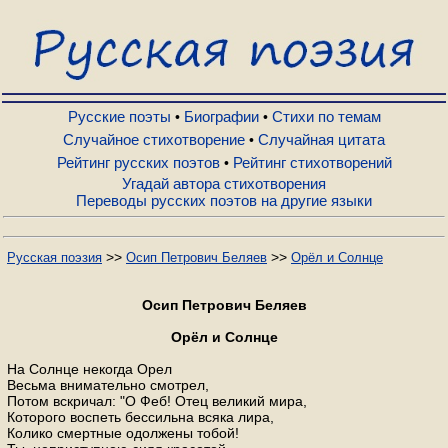
Русские поэты
Биографии
Русские поэты
Биографии
Стихи по темам
•
•
Случайное стихотворение
Случайная цитата
•
Рейтинг русских поэтов
Рейтинг стихотворений
•
Стихи по темам
Угадай автора стихотворения
Переводы русских поэтов на другие языки
Случайное стихотворение
>>
>>
Русская поэзия
Осип Петрович Беляев
Орёл и Солнце
Случайная цитата
Осип Петрович Беляев
Орёл и Солнце
Рейтинг русских поэтов
На Солнце некогда Орел
Весьма внимательно смотрел,
Потом вскричал: "О Феб! Отец великий мира,
Рейтинг стихотворений
Которого воспеть бессильна всяка лира,
Колико смертные одолжены тобой!