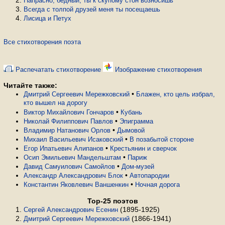
Напрасно, бедный, ты к скупому стон возносишь
Всегда с толпой друзей меня ты посещаешь
Лисица и Петух
Все стихотворения поэта
Распечатать стихотворение
Изображение стихотворения
Читайте также:
•
Дмитрий Сергеевич Мережковский
Блажен, кто цель избрал,
кто вышел на дорогу
•
Виктор Михайлович Гончаров
Кубань
•
Николай Филиппович Павлов
Эпиграмма
•
Владимир Натанович Орлов
Дымовой
•
Михаил Васильевич Исаковский
В позабытой стороне
•
Егор Ипатьевич Алипанов
Крестьянин и сверчок
•
Осип Эмильевич Мандельштам
Париж
•
Давид Самуилович Самойлов
Дом-музей
•
Александр Александрович Блок
Автопародии
•
Константин Яковлевич Ваншенкин
Ночная дорога
Top-25 поэтов
(1895-1925)
Сергей Александрович Есенин
(1866-1941)
Дмитрий Сергеевич Мережковский