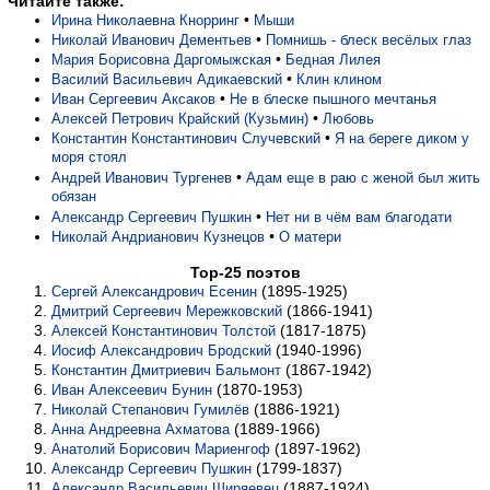
Читайте также:
•
Ирина Николаевна Кнорринг
Мыши
•
Николай Иванович Дементьев
Помнишь - блеск весёлых глаз
•
Мария Борисовна Даргомыжская
Бедная Лилея
•
Василий Васильевич Адикаевский
Клин клином
•
Иван Сергеевич Аксаков
Не в блеске пышного мечтанья
•
Алексей Петрович Крайский (Кузьмин)
Любовь
•
Константин Константинович Случевский
Я на береге диком у
моря стоял
•
Андрей Иванович Тургенев
Адам еще в раю с женой был жить
обязан
•
Александр Сергеевич Пушкин
Нет ни в чём вам благодати
•
Николай Андрианович Кузнецов
О матери
Top-25 поэтов
(1895-1925)
Сергей Александрович Есенин
(1866-1941)
Дмитрий Сергеевич Мережковский
(1817-1875)
Алексей Константинович Толстой
(1940-1996)
Иосиф Александрович Бродский
(1867-1942)
Константин Дмитриевич Бальмонт
(1870-1953)
Иван Алексеевич Бунин
(1886-1921)
Николай Степанович Гумилёв
(1889-1966)
Анна Андреевна Ахматова
(1897-1962)
Анатолий Борисович Мариенгоф
(1799-1837)
Александр Сергеевич Пушкин
(1887-1924)
Александр Васильевич Ширяевец