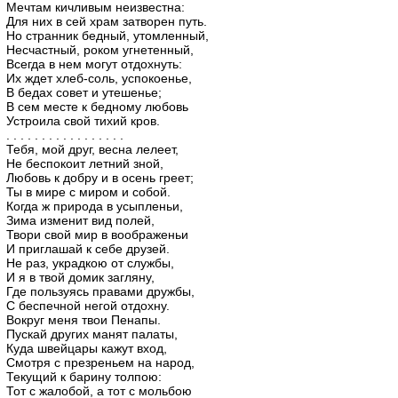
Мечтам кичливым неизвестна:
Для них в сей храм затворен путь.
Но странник бедный, утомленный,
Несчастный, роком угнетенный,
Всегда в нем могут отдохнуть:
Их ждет хлеб-соль, успокоенье,
В бедах совет и утешенье;
В сем месте к бедному любовь
Устроила свой тихий кров.
. . . . . . . . . . . . . . . . .
Тебя, мой друг, весна лелеет,
Не беспокоит летний зной,
Любовь к добру и в осень греет;
Ты в мире с миром и собой.
Когда ж природа в усыпленьи,
Зима изменит вид полей,
Твори свой мир в воображеньи
И приглашай к себе друзей.
Не раз, украдкою от службы,
И я в твой домик загляну,
Где пользуясь правами дружбы,
С беспечной негой отдохну.
Вокруг меня твои Пенапы.
Пускай других манят палаты,
Куда швейцары кажут вход,
Смотря с презреньем на народ,
Текущий к барину толпою:
Тот с жалобой, а тот с мольбою