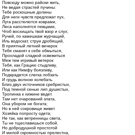
Повсюду можно райски жить,
Не ведая страстей пучины:
Тебе роскошные долины
Для неги чувств предложат пух,
Луга расстелются коврами,
Леса наполнятся певцами,
Чтоб восхищать твой взор и слух;
Ручей, по камешкам журчащий,
Иль водоскат, струи дробящий,
В приятный летний вечерок
Тебя сманят к себе обмыться,
Прохладой сладкой освежиться
Меж тем игривый ветерок
Тебя, как Грацию стыдливу,
Или как Нимфу боязливу,
Подкрадется слегка лобзать
И грудь волною колебать.
Близ двух источников сребристых,
Под темной сенью лип душистых,
Тропинка к хижине ведет.
Там нет очарований злата,
Она убором не богата;
Но в ней сокровище живет.
Хозяйка попросту одета;
Не так, как ветренницы света,
Ты не тщеславишься собой,
Но добродушной простотой
И милой скромностью прелестна,