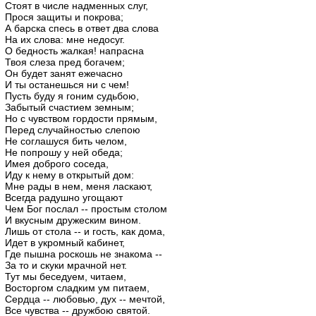
Стоят в числе надменных слуг,
Прося защиты и покрова;
А барска спесь в ответ два слова
На их слова: мне недосуг.
О бедность жалкая! напрасна
Твоя слеза пред богачем;
Он будет занят ежечасно
И ты останешься ни с чем!
Пусть буду я гоним судьбою,
Забытый счастием земным;
Но с чувством гордости прямым,
Перед случайностью слепою
Не соглашуся бить челом,
Не попрошу у ней обеда;
Имея доброго соседа,
Иду к нему в открытый дом:
Мне рады в нем, меня ласкают,
Всегда радушно угощают
Чем Бог послал -- простым столом
И вкусным дружеским вином.
Лишь от стола -- и гость, как дома,
Идет в укромный кабинет,
Где пышна роскошь не знакома --
За то и скуки мрачной нет.
Тут мы беседуем, читаем,
Восторгом сладким ум питаем,
Сердца -- любовью, дух -- мечтой,
Все чувства -- дружбою святой.