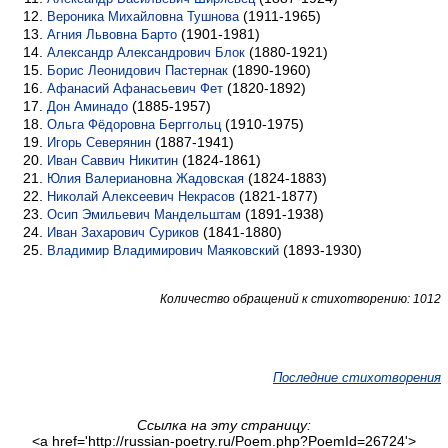
(1911-1965)
Вероника Михайловна Тушнова
(1901-1981)
Агния Львовна Барто
(1880-1921)
Александр Александрович Блок
(1890-1960)
Борис Леонидович Пастернак
(1820-1892)
Афанасий Афанасьевич Фет
(1885-1957)
Дон Аминадо
(1910-1975)
Ольга Фёдоровна Берггольц
(1887-1941)
Игорь Северянин
(1824-1861)
Иван Саввич Никитин
(1824-1883)
Юлия Валериановна Жадовская
(1821-1877)
Николай Алексеевич Некрасов
(1891-1938)
Осип Эмильевич Мандельштам
(1841-1880)
Иван Захарович Суриков
(1893-1930)
Владимир Владимирович Маяковский
Количество обращений к стихотворению: 1012
Последние стихотворения
Ссылка на эту страницу:
<a href='http://russian-poetry.ru/Poem.php?PoemId=26724'>