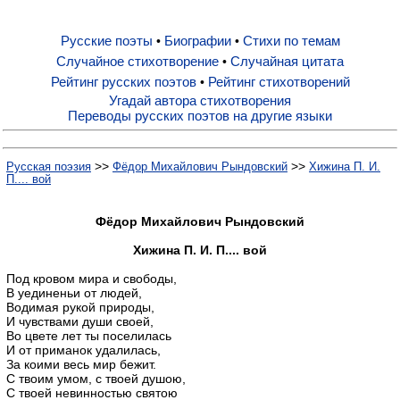
Русские поэты
Биографии
Стихи по темам
•
•
Русские поэты
Случайное стихотворение
Случайная цитата
•
Рейтинг русских поэтов
Рейтинг стихотворений
•
Биографии
Угадай автора стихотворения
Переводы русских поэтов на другие языки
Стихи по темам
>>
>>
Русская поэзия
Фёдор Михайлович Рындовский
Хижина П. И.
П.... вой
Случайное стихотворение
Фёдор Михайлович Рындовский
Хижина П. И. П.... вой
Случайная цитата
Под кровом мира и свободы,
В уединеньи от людей,
Водимая рукой природы,
Рейтинг русских поэтов
И чувствами души своей,
Во цвете лет ты поселилась
И от приманок удалилась,
Рейтинг стихотворений
За коими весь мир бежит.
С твоим умом, с твоей душою,
С твоей невинностью святою