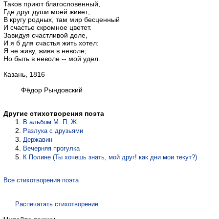
Таков приют благословенный,
Где друг души моей живет;
В кругу родных, там мир бесценный
И счастье скромное цветет.
Завидуя счастливой доле,
И я б для счастья жить хотел:
Я не живу, живя в неволе;
Но быть в неволе -- мой удел.
Казань, 1816
Фёдор Рындовский
Другие стихотворения поэта
В альбом М. П. Ж.
Разлука с друзьями
Державин
Вечерняя прогулка
К Полине (Ты хочешь знать, мой друг! как дни мои текут?)
Все стихотворения поэта
Распечатать стихотворение