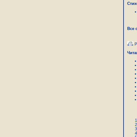
Стих
Все 
Р
Чита