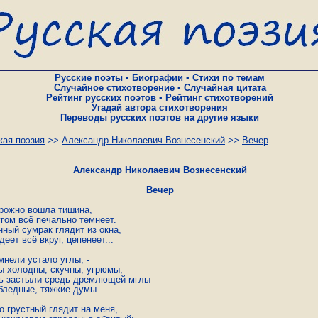
Русские поэты
•
Биографии
•
Стихи по темам
Случайное стихотворение
•
Случайная цитата
Рейтинг русских поэтов
•
Рейтинг стихотворений
Угадай автора стихотворения
Переводы русских поэтов на другие языки
кая поэзия
>>
Александр Николаевич Вознесенский
>>
Вечер
Александр Николаевич Вознесенский
Вечер
рожно вошла тишина, 

гом всё печально темнеет. 

ный сумрак глядит из окна, 

еет всё вкруг, цепенеет... 

нели устало углы, - 

ы холодны, скучны, угрюмы; 

ь застыли средь дремлющей мглы 

ледные, тяжкие думы... 

о грустный глядит на меня, 
