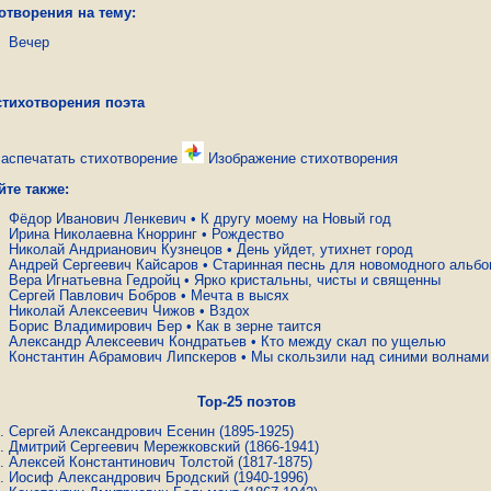
отворения на тему:
Вечер
стихотворения поэта
аспечатать стихотворение
Изображение стихотворения
йте также:
Фёдор Иванович Ленкевич
•
К другу моему на Новый год
Ирина Николаевна Кнорринг
•
Рождество
Николай Андрианович Кузнецов
•
День уйдет, утихнет город
Андрей Сергеевич Кайсаров
•
Старинная песнь для новомодного альб
Вера Игнатьевна Гедройц
•
Ярко кристальны, чисты и священны
Сергей Павлович Бобров
•
Мечта в высях
Николай Алексеевич Чижов
•
Вздох
Борис Владимирович Бер
•
Как в зерне таится
Александр Алексеевич Кондратьев
•
Кто между скал по ущелью
Константин Абрамович Липскеров
•
Мы скользили над синими волнами
Top-25 поэтов
Сергей Александрович Есенин
(1895-1925)
Дмитрий Сергеевич Мережковский
(1866-1941)
Алексей Константинович Толстой
(1817-1875)
Иосиф Александрович Бродский
(1940-1996)