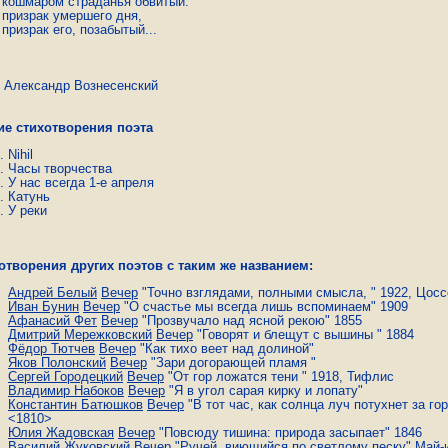
 кошмаром страданья обвитый: 

 призрак умершего дня, 

 призрак его, позабытый... 
ксандр Вознесенский
ие стихотворения поэта
Nihil
Часы творчества
У нас всегда 1-е апреля
Катунь
У реки
отворения других поэтов с таким же названием:
Андрей Белый
Вечер
"Точно взглядами, полными смысла, " 1922, Цосс
Иван Бунин
Вечер
"О счастье мы всегда лишь вспоминаем" 1909
Афанасий Фет
Вечер
"Прозвучало над ясной рекою" 1855
Дмитрий Мережковский
Вечер
"Говорят и блещут с вышины " 1884
Фёдор Тютчев
Вечер
"Как тихо веет над долиной"
Яков Полонский
Вечер
"Зари догорающей пламя "
Сергей Городецкий
Вечер
"От гор ложатся тени " 1918, Тифлис
Владимир Набоков
Вечер
"Я в угол сарая кирку и лопату"
Константин Батюшков
Вечер
"В тот час, как солнца луч потухнет за го
<1810>
Юлия Жадовская
Вечер
"Повсюду тишина: природа засыпает" 1846
Василий Жуковский
Вечер
"Ручей, виющийся по светлому песку" Май