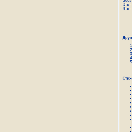
Весь
Это -
Это -
Але
Друг
Стих