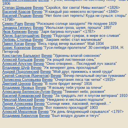
1806
Степан Шевырев
Вечер
"Скройся, бог света! Нивы желают" <1826>
Василий Красов
Вечер
"Я каждый раз невесело встречаю" <1840>
Василий Пушкин
Вечер
"Нет боле сил терпеть! Куда ни сунься: споры"
<1798>
Семен Раич
Вечер
"Роскошно солнце заходило" Нe позднее 1829
Зинаида Гиппиус
Вечер
"Июльская гроза, шумя, прошла" 1897
Яков Княжнин
Вечер
"Заря багряна потухает" <1787>
Юргис Балтрушайтис
Вечер
"Подходит сумрак, в мире все сливая"
Любовь Столица
Вечер
"Закраек небес стал малиновым"
Павел Коган
Вечер
"Весь город вечер высинил" Май 1934
Борис Корнилов
Вечер
"Гуси-лебеди пролетели" 30 сентября 1934, Н.
Петергоф
Константин Бальмонт
Вечер
"Удвоены влагой сквозною"
Алексей Кольцов
Вечер
"Уж рощей лиственная сень"
Алексей Апухтин
Вечер
"Окно отворено... Последний луч заката"
Владимир Шуф
Вечер
"Уж вечереет день прохладный"
Андрей Подолинский
Вечер
"Мой друг, прижмись к моей груди"
Сергей Соколов (Кречетов)
Вечер
"Вечер печальный окутан туманами"
Поликсена Соловьева
Вечер
"Очертания леса так четки" <1915>
Дмитрий Цензор
Вечер
"В поле бродит вечер" 1916
Владимир Яровых
Вечер
"Я возьму тебя утром за плечи"
Александр Беленсон-Лугин
Вечер
"Темнеет небо, розовея"
Василий Комаровский
Вечер
"За тридцать лет я плугом ветерана" 1910
Николай Минский
Вечер
"Неждан­но и неслыш­но по­до­шли"
Лидия Алексеева
Вечер
"Солнце ниже, ласковей, янтарней..."
Леонид Семёнов
Вечер
"Вот повеяло прохладой" 1903
Алексей Мерзляков
Вечер
"Уж день бледнеющий скрывался" <1797>
Владимир Кириллов
Вечер
"Был воздух душен и тягуч"