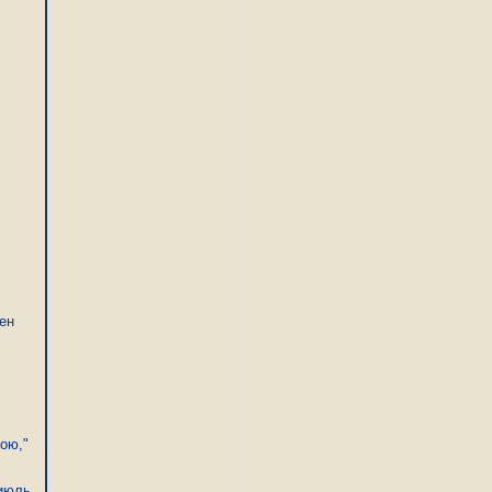
ен
рою,"
-июль