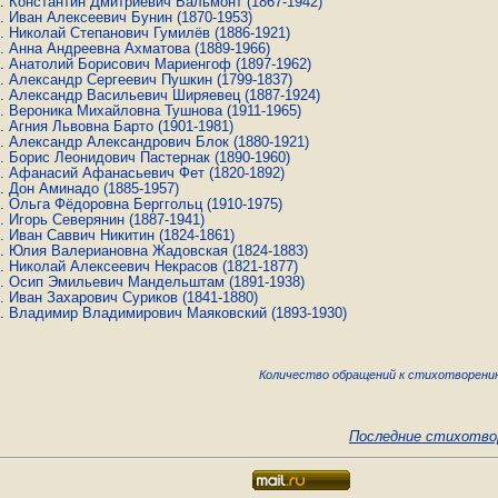
Константин Дмитриевич Бальмонт
(1867-1942)
Иван Алексеевич Бунин
(1870-1953)
Николай Степанович Гумилёв
(1886-1921)
Анна Андреевна Ахматова
(1889-1966)
Анатолий Борисович Мариенгоф
(1897-1962)
Александр Сергеевич Пушкин
(1799-1837)
Александр Васильевич Ширяевец
(1887-1924)
Вероника Михайловна Тушнова
(1911-1965)
Агния Львовна Барто
(1901-1981)
Александр Александрович Блок
(1880-1921)
Борис Леонидович Пастернак
(1890-1960)
Афанасий Афанасьевич Фет
(1820-1892)
Дон Аминадо
(1885-1957)
Ольга Фёдоровна Берггольц
(1910-1975)
Игорь Северянин
(1887-1941)
Иван Саввич Никитин
(1824-1861)
Юлия Валериановна Жадовская
(1824-1883)
Николай Алексеевич Некрасов
(1821-1877)
Осип Эмильевич Мандельштам
(1891-1938)
Иван Захарович Суриков
(1841-1880)
Владимир Владимирович Маяковский
(1893-1930)
Количество обращений к стихотворению
Последние стихотво