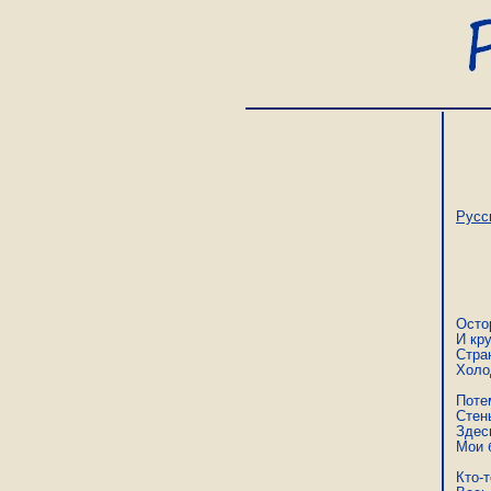
Русс
Осто
И кру
Стран
Холод
Потем
Стен
Здес
Мои б
Кто-т