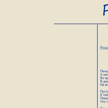
Русс
Печа
А не
Во вр
В дни
На во
Пуст
К теб
Пока
Что т