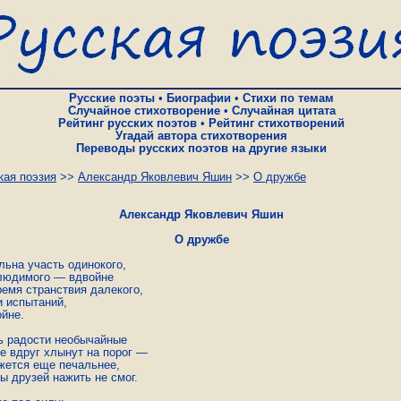
Русские поэты
•
Биографии
•
Стихи по темам
Случайное стихотворение
•
Случайная цитата
Рейтинг русских поэтов
•
Рейтинг стихотворений
Угадай автора стихотворения
Переводы русских поэтов на другие языки
кая поэзия
>>
Александр Яковлевич Яшин
>>
О дружбе
Александр Яковлевич Яшин
О дружбе
льна участь одинокого,

людимого — вдвойне

емя странствия далекого,

 испытаний,

йне.

ь радости необычайные

е вдруг хлынут на порог —

жется еще печальнее,

ы друзей нажить не смог.
