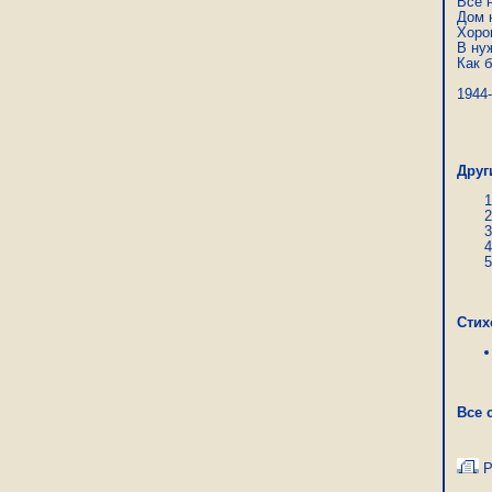
Все н
Дом н
Хоро
В нуж
Как 
1944
Але
Друг
Стих
Все 
Р