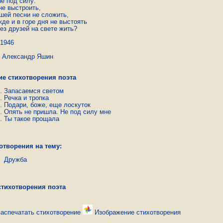
е под силу:

е выстроить,

шей песни не сложить,

де и в горе дня не выстоять

без друзей на свете жить?
-1946
ксандр Яшин
ие стихотворения поэта
Запасаемся светом
Речка и тропка
Подари, боже, еще лоскуток
Опять не пришла. Не под силу мне
Ты такое прощала
отворения на тему:
Дружба
стихотворения поэта
аспечатать стихотворение
Изображение стихотворения