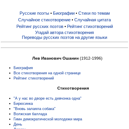
Русские поэты
Биографии
Стихи по темам
•
•
Русские поэты
Случайное стихотворение
Случайная цитата
•
Рейтинг русских поэтов
Рейтинг стихотворений
•
Биографии
Угадай автора стихотворения
Переводы русских поэтов на другие языки
Стихи по темам
Лев Иванович Ошанин
(1912-1996)
Случайное стихотворение
Биография
Все стихотворения на одной странице
Рейтинг стихотворений
Случайная цитата
Стихотворения
"А у нас во дворе есть девчонка одна"
Рейтинг русских поэтов
Бирюсинка
"Вновь залаяла собака"
Волжская баллада
Рейтинг стихотворений
Гимн демократической молодежи мира
День