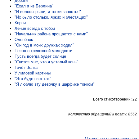
Дороги
"Ехал я из Берлина"
"И волосы рыжи, и тонки запястья"
"Их было столько, ярких и блестящих"
Корни
Ленин всегда с тобой
"Начальник района прощается с нами"
Оленёнок
"Он год в моих дружках ходил"
Песня о тревожной молодости
Пусть всегда будет солнце
"Снится мне, что я усталый конь"
Течёт Волга
У лиловой картины
"Это будет вот так"
"Я люблю эту девочку в шарфике тонком"
Всего стихотворений: 22
Количество обращений к поэту: 8562
Последние стихотворения