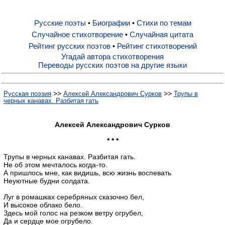
Русские поэты
Биографии
Стихи по темам
•
•
Русские поэты
Случайное стихотворение
Случайная цитата
•
Рейтинг русских поэтов
Рейтинг стихотворений
•
Биографии
Угадай автора стихотворения
Переводы русских поэтов на другие языки
Стихи по темам
>>
>>
Русская поэзия
Алексей Александрович Сурков
Трупы в
черных канавах. Разбитая гать
Случайное стихотворение
Алексей Александрович Сурков
* * *
Случайная цитата
Трупы в черных канавах. Разбитая гать.
Не об этом мечталось когда-то.
А пришлось мне, как видишь, всю жизнь воспевать
Рейтинг русских поэтов
Неуютные будни солдата.
Луг в ромашках серебряных сказочно бел,
Рейтинг стихотворений
И высокое облако бело.
Здесь мой голос на резком ветру огрубел,
Да и сердце мое огрубело.