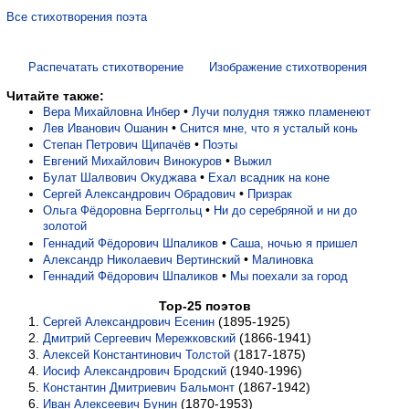
Все стихотворения поэта
Распечатать стихотворение
Изображение стихотворения
Читайте также:
•
Вера Михайловна Инбер
Лучи полудня тяжко пламенеют
•
Лев Иванович Ошанин
Снится мне, что я усталый конь
•
Степан Петрович Щипачёв
Поэты
•
Евгений Михайлович Винокуров
Выжил
•
Булат Шалвович Окуджава
Ехал всадник на коне
•
Сергей Александрович Обрадович
Призрак
•
Ольга Фёдоровна Берггольц
Ни до серебряной и ни до
золотой
•
Геннадий Фёдорович Шпаликов
Саша, ночью я пришел
•
Александр Николаевич Вертинский
Малиновка
•
Геннадий Фёдорович Шпаликов
Мы поехали за город
Top-25 поэтов
(1895-1925)
Сергей Александрович Есенин
(1866-1941)
Дмитрий Сергеевич Мережковский
(1817-1875)
Алексей Константинович Толстой
(1940-1996)
Иосиф Александрович Бродский
(1867-1942)
Константин Дмитриевич Бальмонт
(1870-1953)
Иван Алексеевич Бунин