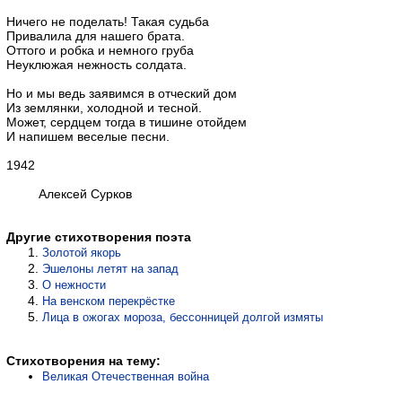
Ничего не поделать! Такая судьба
Привалила для нашего брата.
Оттого и робка и немного груба
Неуклюжая нежность солдата.
Но и мы ведь заявимся в отческий дом
Из землянки, холодной и тесной.
Может, сердцем тогда в тишине отойдем
И напишем веселые песни.
1942
Алексей Сурков
Другие стихотворения поэта
Золотой якорь
Эшелоны летят на запад
О нежности
На венском перекрёстке
Лица в ожогах мороза, бессонницей долгой измяты
Стихотворения на тему:
Великая Отечественная война