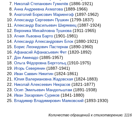
(1886-1921)
Николай Степанович Гумилёв
(1889-1966)
Анна Андреевна Ахматова
(1897-1962)
Анатолий Борисович Мариенгоф
(1799-1837)
Александр Сергеевич Пушкин
(1887-1924)
Александр Васильевич Ширяевец
(1911-1965)
Вероника Михайловна Тушнова
(1901-1981)
Агния Львовна Барто
(1880-1921)
Александр Александрович Блок
(1890-1960)
Борис Леонидович Пастернак
(1820-1892)
Афанасий Афанасьевич Фет
(1885-1957)
Дон Аминадо
(1910-1975)
Ольга Фёдоровна Берггольц
(1887-1941)
Игорь Северянин
(1824-1861)
Иван Саввич Никитин
(1824-1883)
Юлия Валериановна Жадовская
(1821-1877)
Николай Алексеевич Некрасов
(1891-1938)
Осип Эмильевич Мандельштам
(1841-1880)
Иван Захарович Суриков
(1893-1930)
Владимир Владимирович Маяковский
Количество обращений к стихотворению: 1116