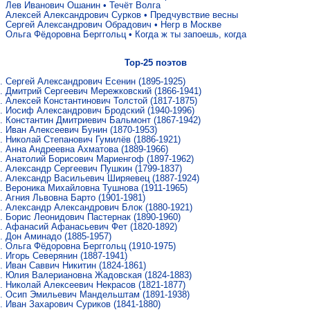
Лев Иванович Ошанин
•
Течёт Волга
Алексей Александрович Сурков
•
Предчувствие весны
Сергей Александрович Обрадович
•
Негр в Москве
Ольга Фёдоровна Берггольц
•
Когда ж ты запоешь, когда
Top-25 поэтов
Сергей Александрович Есенин
(1895-1925)
Дмитрий Сергеевич Мережковский
(1866-1941)
Алексей Константинович Толстой
(1817-1875)
Иосиф Александрович Бродский
(1940-1996)
Константин Дмитриевич Бальмонт
(1867-1942)
Иван Алексеевич Бунин
(1870-1953)
Николай Степанович Гумилёв
(1886-1921)
Анна Андреевна Ахматова
(1889-1966)
Анатолий Борисович Мариенгоф
(1897-1962)
Александр Сергеевич Пушкин
(1799-1837)
Александр Васильевич Ширяевец
(1887-1924)
Вероника Михайловна Тушнова
(1911-1965)
Агния Львовна Барто
(1901-1981)
Александр Александрович Блок
(1880-1921)
Борис Леонидович Пастернак
(1890-1960)
Афанасий Афанасьевич Фет
(1820-1892)
Дон Аминадо
(1885-1957)
Ольга Фёдоровна Берггольц
(1910-1975)
Игорь Северянин
(1887-1941)
Иван Саввич Никитин
(1824-1861)
Юлия Валериановна Жадовская
(1824-1883)
Николай Алексеевич Некрасов
(1821-1877)
Осип Эмильевич Мандельштам
(1891-1938)
Иван Захарович Суриков
(1841-1880)