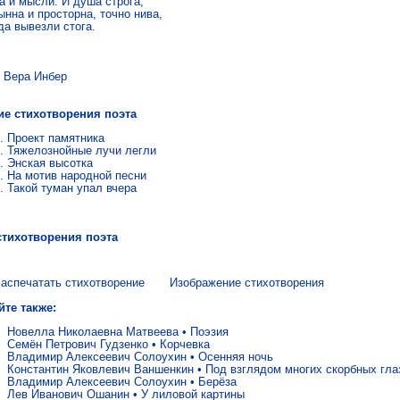
а и мысли. И душа строга,

нна и просторна, точно нива,

да вывезли стога.
ра Инбер
ие стихотворения поэта
Проект памятника
Тяжелознойные лучи легли
Энская высотка
На мотив народной песни
Такой туман упал вчера
стихотворения поэта
аспечатать стихотворение
Изображение стихотворения
йте также:
Новелла Николаевна Матвеева
•
Поэзия
Семён Петрович Гудзенко
•
Корчевка
Владимир Алексеевич Солоухин
•
Осенняя ночь
Константин Яковлевич Ваншенкин
•
Под взглядом многих скорбных гла
Владимир Алексеевич Солоухин
•
Берёза
Лев Иванович Ошанин
•
У лиловой картины