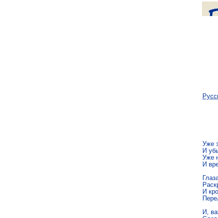
Русс
Уже 
И убы
Уже 
И вр
Глаз
Раскр
И кро
Пере
И, ва