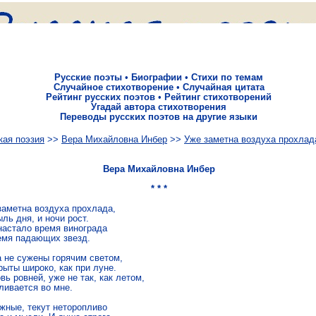
Русские поэты
•
Биографии
•
Стихи по темам
Случайное стихотворение
•
Случайная цитата
Рейтинг русских поэтов
•
Рейтинг стихотворений
Угадай автора стихотворения
Переводы русских поэтов на другие языки
кая поэзия
>>
Вера Михайловна Инбер
>>
Уже заметна воздуха прохлад
Вера Михайловна Инбер
* * *
заметна воздуха прохлада,

ль дня, и ночи рост.

настало время винограда

емя падающих звезд.

а не сужены горячим светом,

ыты широко, как при луне.

вь ровней, уже не так, как летом,

ливается во мне.

жные, текут неторопливо
