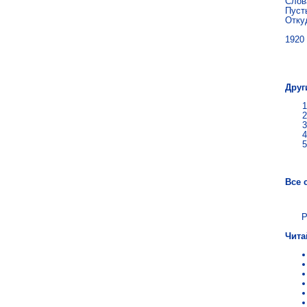
Слов
Пусты
Отку
1920
Ве
Друг
Все 
Р
Чита