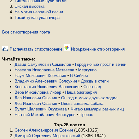
Тяжелознойные лучи легли
Энская высотка
На мотив народной песни
Такой туман упал вчера
Все стихотворения поэта
Распечатать стихотворение
Изображение стихотворения
Читайте также:
•
Давид Самуилович Самойлов
Город ночью прост и вечен
•
Новелла Николаевна Матвеева
Меркуцио
•
Наум Моисеевич Коржавин
В Сибири
•
Владимир Алексеевич Солоухин
Дождь в степи
•
Константин Яковлевич Ваншенкин
Снегопад
•
Вера Михайловна Инбер
Наша биография
•
Лев Иванович Ошанин
Он год в моих дружках ходил
•
Лев Иванович Ошанин
Вновь залаяла собака
•
Булат Шалвович Окуджава
Читаю мемуары разных лиц
•
Евгений Михайлович Винокуров
Пророк
Top-25 поэтов
(1895-1925)
Сергей Александрович Есенин
(1866-1941)
Дмитрий Сергеевич Мережковский