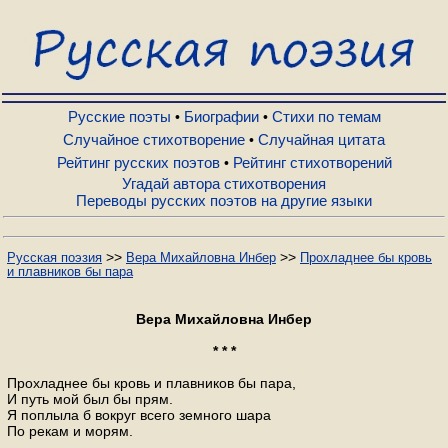
Русские поэты
Биографии
Русские поэты
Биографии
Стихи по темам
•
•
Случайное стихотворение
Случайная цитата
•
Рейтинг русских поэтов
Рейтинг стихотворений
•
Стихи по темам
Угадай автора стихотворения
Переводы русских поэтов на другие языки
Случайное стихотворение
>>
>>
Русская поэзия
Вера Михайловна Инбер
Прохладнее бы кровь
и плавников бы пара
Случайная цитата
Вера Михайловна Инбер
Рейтинг русских поэтов
* * *
Прохладнее бы кровь и плавников бы пара,
И путь мой был бы прям.
Рейтинг стихотворений
Я поплыла б вокруг всего земного шара
По рекам и морям.