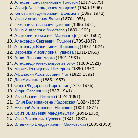
(1817-1875)
Алексей Константинович Толстой
(1940-1996)
Иосиф Александрович Бродский
(1867-1942)
Константин Дмитриевич Бальмонт
(1870-1953)
Иван Алексеевич Бунин
(1886-1921)
Николай Степанович Гумилёв
(1889-1966)
Анна Андреевна Ахматова
(1897-1962)
Анатолий Борисович Мариенгоф
(1799-1837)
Александр Сергеевич Пушкин
(1887-1924)
Александр Васильевич Ширяевец
(1911-1965)
Вероника Михайловна Тушнова
(1901-1981)
Агния Львовна Барто
(1880-1921)
Александр Александрович Блок
(1890-1960)
Борис Леонидович Пастернак
(1820-1892)
Афанасий Афанасьевич Фет
(1885-1957)
Дон Аминадо
(1910-1975)
Ольга Фёдоровна Берггольц
(1887-1941)
Игорь Северянин
(1824-1861)
Иван Саввич Никитин
(1824-1883)
Юлия Валериановна Жадовская
(1821-1877)
Николай Алексеевич Некрасов
(1891-1938)
Осип Эмильевич Мандельштам
(1841-1880)
Иван Захарович Суриков
(1893-1930)
Владимир Владимирович Маяковский