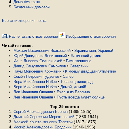
Дома без крыш
Бездомный домовой
Все стихотворения поэта
Распечатать стихотворение
Изображение стихотворения
Читайте также:
•
Михаил Васильевич Исаковский
Украина моя, Украина!
•
Юрий Давидович Левитанский
Ялтинский домик
•
Илья Львович Сельвинский
Гимн женщине
•
Давид Самуилович Самойлов
Северянин
•
Наум Моисеевич Коржавин
К моему двадцатипятилетию
•
Семён Петрович Гудзенко
Сапёр
•
Вера Михайловна Инбер
Товарищ виноград
•
Вера Михайловна Инбер
Домой, домой!..
•
Лев Иванович Ошанин
Ехал я из Берлина
•
Лев Иванович Ошанин
Пусть всегда будет солнце
Top-25 поэтов
(1895-1925)
Сергей Александрович Есенин
(1866-1941)
Дмитрий Сергеевич Мережковский
(1817-1875)
Алексей Константинович Толстой
(1940-1996)
Иосиф Александрович Бродский