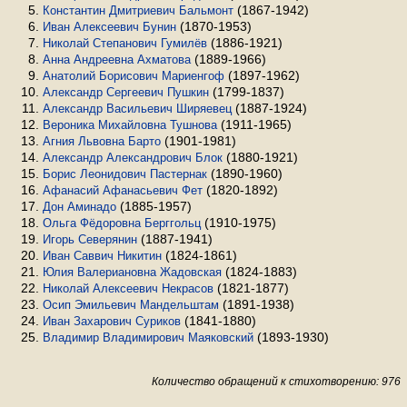
(1867-1942)
Константин Дмитриевич Бальмонт
(1870-1953)
Иван Алексеевич Бунин
(1886-1921)
Николай Степанович Гумилёв
(1889-1966)
Анна Андреевна Ахматова
(1897-1962)
Анатолий Борисович Мариенгоф
(1799-1837)
Александр Сергеевич Пушкин
(1887-1924)
Александр Васильевич Ширяевец
(1911-1965)
Вероника Михайловна Тушнова
(1901-1981)
Агния Львовна Барто
(1880-1921)
Александр Александрович Блок
(1890-1960)
Борис Леонидович Пастернак
(1820-1892)
Афанасий Афанасьевич Фет
(1885-1957)
Дон Аминадо
(1910-1975)
Ольга Фёдоровна Берггольц
(1887-1941)
Игорь Северянин
(1824-1861)
Иван Саввич Никитин
(1824-1883)
Юлия Валериановна Жадовская
(1821-1877)
Николай Алексеевич Некрасов
(1891-1938)
Осип Эмильевич Мандельштам
(1841-1880)
Иван Захарович Суриков
(1893-1930)
Владимир Владимирович Маяковский
Количество обращений к стихотворению: 976