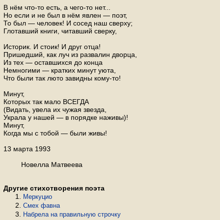
В нём что-то есть, а чего-то нет...
Но если и не был в нём явлен — поэт,
То был — человек! И сосед наш сверху;
Глотавший книги, читавший сверку,
Историк. И стоик! И друг отца!
Пришедший, как луч из развалин дворца,
Из тех — оставшихся до конца
Немногими — кратких минут уюта,
Что были так люто завидны кому-то!
Минут,
Которых так мало ВСЕГДА
(Видать, увела их чужая звезда,
Украла у нашей — в порядке наживы)!
Минут,
Когда мы с тобой — были живы!
13 марта 1993
Новелла Матвеева
Другие стихотворения поэта
Меркуцио
Смех фавна
Набрела на правильную строчку