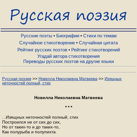
Русские поэты
Биографии
Русские поэты
Биографии
Стихи по темам
•
•
Случайное стихотворение
Случайная цитата
•
Рейтинг русских поэтов
Рейтинг стихотворений
•
Стихи по темам
Угадай автора стихотворения
Переводы русских поэтов на другие языки
Случайное стихотворение
>>
>>
Русская поэзия
Новелла Николаевна Матвеева
Изящных
неточностей полный, стих
Случайная цитата
Новелла Николаевна Матвеева
Рейтинг русских поэтов
* * *
...Изящных неточностей полный, стих
Построился не от сих до сих,
Рейтинг стихотворений
Но от таких-то и до таких-то,
Как полурыба и полупихта.