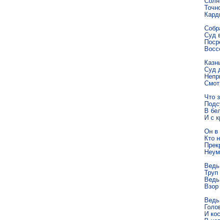
Солн
Точн
Кард
Собр
Суд 
Поср
Восс
Казнь
Суд 
Непр
Смотр
Что з
Подс
В бе
И с к
Он в 
Кто н
Прекр
Неум
Ведь
Труп
Ведь
Взор
Ведь 
Голов
И кос