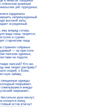
це в небесах лазурных

о отблеском румяным

инальских ряс пурпурных;

алися кардиналы

вершить непринужденный:

еди высокой залы

едает осужденный;

 ему вперед готова,

для вида лишь творится;

иступно и сурово

ят старческие лица.

а странное собранье:

удимый — на престоле

лом папском одеянье,

рестами на подоле;

тиаре папской? Кто же,

ад ним творит расправу?

ати скорей, о Боже,

естную забаву,

 священные одежды

 холодный покрывают,

 сомкнувшиеся вежды

 угасший закрывают;

бессильно руки виснут,

а клонится книзу,

тлявый остов втиснут
