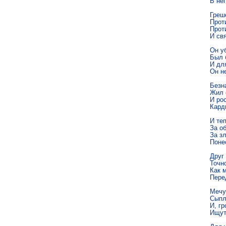
В не
Греш
Проти
Прот
И свя
Он уб
Был б
И для
Он не
Безна
Жил о
И рос
Кард
И теп
За об
За з
Поне
Друг 
Точн
Как 
Пере
Мечу
Сыпл
И, гр
Ищут