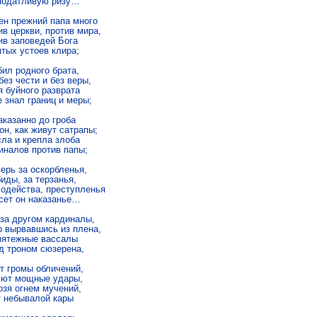
податливую ризу…

ен прежний папа много

в церкви, против мира,

ив заповедей Бога

тых устоев клира;

ил родного брата,

ез чести и без веры,

 буйного разврата

 знал границ и меры;

казанно до гроба

н, как живут сатрапы;

ла и крепла злоба

иналов против папы;

ерь за оскорбленья,

иды, за терзанья,

лодейства, преступленья

сет он наказанье…

за другом кардиналы,

о вырвавшись из плена,

мятежные вассалы

д троном сюзерена,

т громы обличений,

ют мощные удары,

озя огнем мучений,

 небывалой кары
