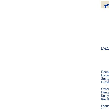
Русс
Поср
Вати
Засе
В кра
Стро
Непо
Как у
Как 
Гасн