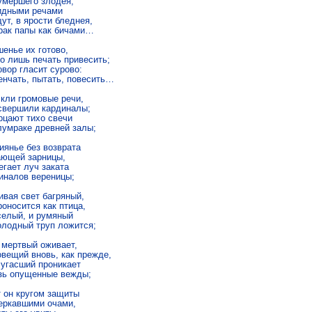
умершего злодея;

идными речами

т, в ярости бледнея,

рак папы как бичами…

енье их готово,

о лишь печать привесить;

вор гласит сурово:

енчать, пытать, повесить…

кли громовые речи,

свершили кардиналы;

рцают тихо свечи

лумраке древней залы;

иянье без возврата

ающей зарницы,

гает луч заката

иналов вереницы;

вая свет багряный,

оносится как птица,

селый, и румяный

олодный труп ложится;

 мертвый оживает,

вещий вновь, как прежде,

 угасший проникает

зь опущенные вежды;

 он кругом защиты

еркавшими очами,
