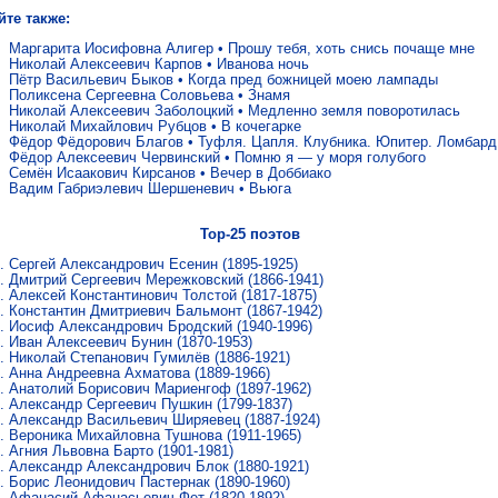
йте также:
Маргарита Иосифовна Алигер
•
Прошу тебя, хоть снись почаще мне
Николай Алексеевич Карпов
•
Иванова ночь
Пётр Васильевич Быков
•
Когда пред божницей моею лампады
Поликсена Сергеевна Соловьева
•
Знамя
Николай Алексеевич Заболоцкий
•
Медленно земля поворотилась
Николай Михайлович Рубцов
•
В кочегарке
Фёдор Фёдорович Благов
•
Туфля. Цапля. Клубника. Юпитер. Ломбард
Фёдор Алексеевич Червинский
•
Помню я — у моря голубого
Семён Исаакович Кирсанов
•
Вечер в Доббиако
Вадим Габриэлевич Шершеневич
•
Вьюга
Top-25 поэтов
Сергей Александрович Есенин
(1895-1925)
Дмитрий Сергеевич Мережковский
(1866-1941)
Алексей Константинович Толстой
(1817-1875)
Константин Дмитриевич Бальмонт
(1867-1942)
Иосиф Александрович Бродский
(1940-1996)
Иван Алексеевич Бунин
(1870-1953)
Николай Степанович Гумилёв
(1886-1921)
Анна Андреевна Ахматова
(1889-1966)
Анатолий Борисович Мариенгоф
(1897-1962)
Александр Сергеевич Пушкин
(1799-1837)
Александр Васильевич Ширяевец
(1887-1924)
Вероника Михайловна Тушнова
(1911-1965)
Агния Львовна Барто
(1901-1981)
Александр Александрович Блок
(1880-1921)
Борис Леонидович Пастернак
(1890-1960)
Афанасий Афанасьевич Фет
(1820-1892)