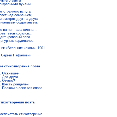
ты его увиты

о-красными лучами;

т странного испуга

сает над собраньем;

 смотрят друг на друга

лчаливым содроганьем.

то на пол пала шляпа…

рает звон хоралов…

дит кровавый папа

урпурных кардиналов. 
ник «Весенние ключи», 1901
гей Рафалович
ие стихотворения поэта
Отжившее
Два друга
От­че­го?
Шесть ронделей
Полю­би в себе без спора
стихотворения поэта
аспечатать стихотворение