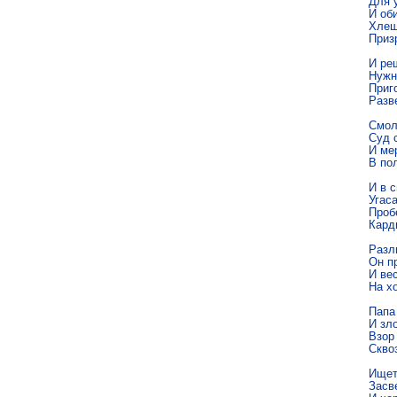
Для 
И об
Хлещу
Приз
И реш
Нужн
Приго
Разв
Смол
Суд 
И ме
В по
И в с
Угас
Пробе
Кард
Разли
Он пр
И ве
На х
Папа
И зло
Взор
Скво
Ищет
Засв