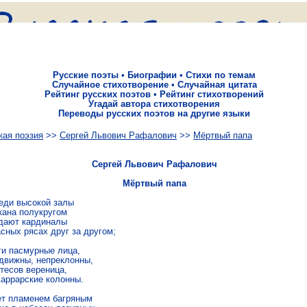
Русские поэты
•
Биографии
•
Стихи по темам
Случайное стихотворение
•
Случайная цитата
Рейтинг русских поэтов
•
Рейтинг стихотворений
Угадай автора стихотворения
Переводы русских поэтов на другие языки
кая поэзия
>>
Сергей Львович Рафалович
>>
Мёртвый папа
Сергей Львович Рафалович
Мёртвый папа
еди высокой залы

кана полукругом

дают кардиналы

сных рясах друг за другом;

ги пасмурные лица,

движны, непреклонны,

тесов вереница,

Каррарские колонны.

ет пламенем багряным
