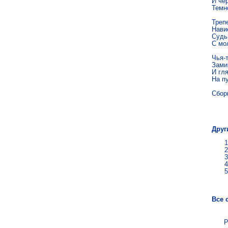
И чер
Темн
Трепе
Нави
Судьи
С мо
Чья-
Зами
И гля
На п
Сбор
Сер
Друг
Все 
Р