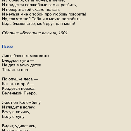
И люблю я, быть может, в мечте;
И при­дет­ся вол­шеб­ные замки раз­бить,
И по­ве­рить той сказ­ке нель­зя,
И нель­зя мне с тобой про лю­бовь го­во­рить!
Ну, так что же? Тебя и в мечте по­лю­бить
Ведь бла­жен­ство, мой друг, для меня!
Сбор­ник «Ве­сен­ние ключи», 1901
Пьеро
Лишь блеснет меж веток
Бледная луна —
Не для малых деток
Теплится она.
По опушке леса —
Как это старо! —
Крадется повеса,
Беленький Пьеро.
Ждет он Коломбину
И глядит в волну:
Белую личину,
Белую луну
Видит, удивляясь,
И, чему-то рад,