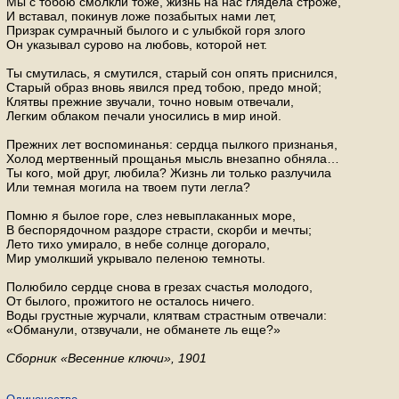
Мы с тобою смолк­ли тоже, жизнь на нас гля­де­ла стро­же,
И вста­вал, по­ки­нув ложе по­за­бы­тых нами лет,
При­зрак су­мрач­ный бы­ло­го и с улыб­кой горя злого
Он ука­зы­вал су­ро­во на лю­бовь, ко­то­рой нет.
Ты сму­ти­лась, я сму­тил­ся, ста­рый сон опять при­снил­ся,
Ста­рый образ вновь явил­ся пред тобою, предо мной;
Клят­вы преж­ние зву­ча­ли, точно новым от­ве­ча­ли,
Лег­ким об­ла­ком пе­ча­ли уно­си­лись в мир иной.
Преж­них лет вос­по­ми­на­нья: серд­ца пыл­ко­го при­зна­нья,
Холод мерт­вен­ный про­ща­нья мысль вне­зап­но об­ня­ла…
Ты кого, мой друг, лю­би­ла? Жизнь ли толь­ко раз­лу­чи­ла
Или тем­ная мо­ги­ла на твоем пути легла?
Помню я былое горе, слез невы­пла­кан­ных море,
В бес­по­ря­доч­ном раз­до­ре стра­сти, скор­би и мечты;
Лето тихо уми­ра­ло, в небе солн­це до­го­ра­ло,
Мир умолк­ший укры­ва­ло пе­ле­ною тем­но­ты.
По­лю­би­ло серд­це снова в гре­зах сча­стья мо­ло­до­го,
От бы­ло­го, про­жи­то­го не оста­лось ни­че­го.
Воды груст­ные жур­ча­ли, клят­вам страст­ным от­ве­ча­ли:
«Об­ма­ну­ли, от­зву­ча­ли, не об­ма­не­те ль еще?»
Сбор­ник «Ве­сен­ние ключи», 1901