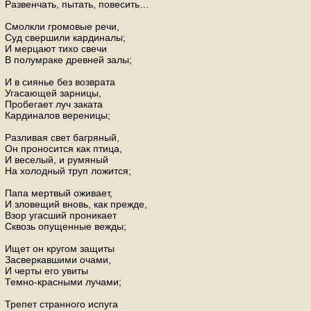
Развенчать, пытать, повесить…
Смолкли громовые речи,
Суд свершили кардиналы;
И мерцают тихо свечи
В полумраке древней залы;
И в сиянье без возврата
Угасающей зарницы,
Пробегает луч заката
Кардиналов вереницы;
Разливая свет багряный,
Он проносится как птица,
И веселый, и румяный
На холодный труп ложится;
Папа мертвый оживает,
И зловещий вновь, как прежде,
Взор угасший проникает
Сквозь опущенные вежды;
Ищет он кругом защиты
Засверкавшими очами,
И черты его увиты
Темно-красными лучами;
Трепет странного испуга