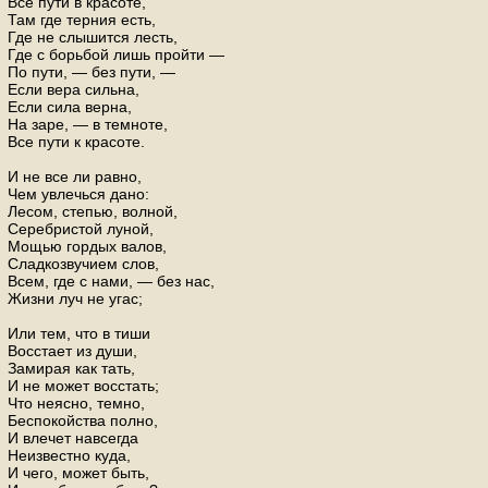
Все пути в красоте,
Там где терния есть,
Где не слышится лесть,
Где с борьбой лишь пройти —
По пути, — без пути, —
Если вера сильна,
Если сила верна,
На заре, — в темноте,
Все пути к красоте.
И не все ли равно,
Чем увлечься дано:
Лесом, степью, волной,
Серебристой луной,
Мощью гордых валов,
Сладкозвучием слов,
Всем, где с нами, — без нас,
Жизни луч не угас;
Или тем, что в тиши
Восстает из души,
Замирая как тать,
И не может восстать;
Что неясно, темно,
Беспокойства полно,
И влечет навсегда
Неизвестно куда,
И чего, может быть,