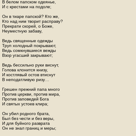
В белом папском одеянье,
И с крестами на подоле;
Он в тиаре папской? Кто же,
Кто над ним творит расправу?
Прекрати скорей, о Боже,
Неуместную забаву,
Ведь священные одежды
Труп холодный покрывают,
Ведь сомкнувшиеся вежды
Взор угасший закрывают;
Ведь бессильно руки виснут,
Голова клонится книзу,
И костлявый остов втиснут
В неподатливую ризу…
Грешен прежний папа много
Против церкви, против мира,
Против заповедей Бога
И святых устоев клира;
Он убил родного брата,
Был без чести и без веры,
И для буйного разврата
Он не знал границ и меры;