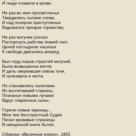
И люди пла­ва­ли в крови;
Не раз во имя про­свет­ле­нья
Твер­ди­лись пыл­кие слова,
И над по­зо­ром пре­ступ­ле­нья
Взды­мал­ся при­зрак тор­же­ства;
Не раз мо­гу­чие уси­лья
Рас­торг­нуть раб­ства тяж­кий гнет,
Ценой по­стыд­ною на­си­лья
К сво­бо­де дви­га­лись впе­ред.
Был горд порыв стра­стей мо­гу­чий,
Была воз­вы­шен­на мечта
И даль свер­кав­шая сквозь тучи,
И лу­че­зар­на и чиста;
Но ста­но­ви­лись па­ла­ча­ми
Их вос­пи­тав­шей ста­ри­ны,
По­зна­нья но­вы­ми лу­ча­ми
Вдруг оза­рен­ные сыны;
Го­ре­ли новые зар­ни­цы…
Меж тем бес­страст­ный Судия
Писал кро­ва­вые стра­ни­цы
В свя­щен­ной книге бытия.
Сбор­ник «Ве­сен­ние ключи», 1901