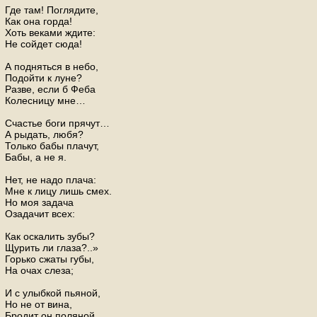
Где там! Поглядите,
Как она горда!
Хоть веками ждите:
Не сойдет сюда!
А подняться в небо,
Подойти к луне?
Разве, если б Феба
Колесницу мне…
Счастье боги прячут…
А рыдать, любя?
Только бабы плачут,
Бабы, а не я.
Нет, не надо плача:
Мне к лицу лишь смех.
Но моя задача
Озадачит всех:
Как оскалить зубы?
Щурить ли глаза?..»
Горько сжаты губы,
На очах слеза;
И с улыбкой пьяной,
Но не от вина,
Бродит он поляной