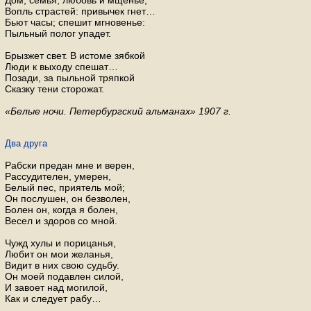
Дом; семья; любовь и мщенье;
Вопль страстей: привычек гнет…
Бьют часы; спешит мгновенье:
Пыльный полог упадет.
Брызжет свет. В истоме зябкой
Люди к выходу спешат…
Позади, за пыльной тряпкой
Сказку тени сторожат.
«Белые ночи. Петербургский альманах» 1907 г.
Два друга
Рабски предан мне и верен,
Рассудителен, умерен,
Белый пес, приятель мой;
Он послушен, он безволен,
Болен он, когда я болен,
Весел и здоров со мной.
Чужд хулы и порицанья,
Любит он мои желанья,
Видит в них свою судьбу.
Он моей подавлен силой,
И завоет над могилой,
Как и следует рабу…