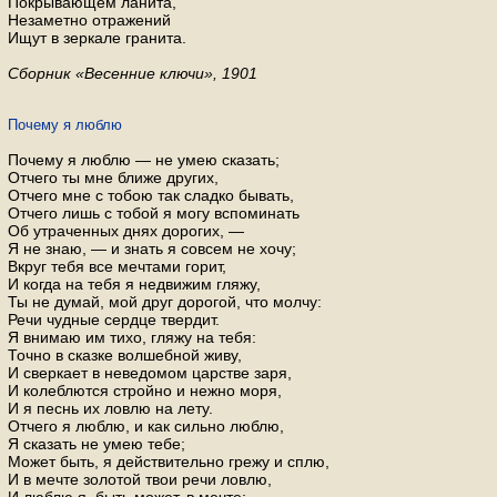
Покрывающем ланита,
Незаметно отражений
Ищут в зеркале гранита.
Сборник «Весенние ключи», 1901
По­че­му я люблю
По­че­му я люблю — не умею ска­зать;
От­че­го ты мне ближе дру­гих,
От­че­го мне с тобою так слад­ко бы­вать,
От­че­го лишь с тобой я могу вспо­ми­нать
Об утра­чен­ных днях до­ро­гих, —
Я не знаю, — и знать я со­всем не хочу;
Вкруг тебя все меч­та­ми горит,
И когда на тебя я недви­жим гляжу,
Ты не думай, мой друг до­ро­гой, что молчу:
Речи чуд­ные серд­це твер­дит.
Я вни­маю им тихо, гляжу на тебя:
Точно в сказ­ке вол­шеб­ной живу,
И свер­ка­ет в неве­до­мом цар­стве заря,
И ко­леб­лют­ся строй­но и нежно моря,
И я песнь их ловлю на лету.
От­че­го я люблю, и как силь­но люблю,
Я ска­зать не умею тебе;
Может быть, я дей­стви­тель­но грежу и сплю,
И в мечте зо­ло­той твои речи ловлю,