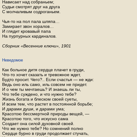
Нависает над собраньем;
Судьи смотрят друг на друга
С молчаливым содроганьем.
Чья-то на пол пала шляпа…
Замирает звон хоралов…
И глядит кровавый папа
На пурпурных кардиналов.
Сборник «Весенние ключи», 1901
Неведомое
Как больное дитя сердце плачет в груди,
Что-то хочет сказать и тревожное ждет,
Будто просит. Чего?.. Если счастья — не жди:
Ведь оно иль само, иль совсем не придет.
И о чем ты мечтаешь? И знаешь ли ты,
Что тебе суждено, и что нужно тебе?
Жизнь богата и блеском своей суеты,
И всем тем, что растет в постоянной борьбе;
И дарами души, и дарами ума;
Красотою бессмертной природы вещей, —
Красотою того, что искусно сама
Создает она силой духовной своей.
Что же нужно тебе? Но сомнений полно
Сердце бурно в груди продолжает стучать,