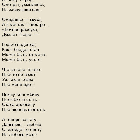
Смотрит, ухмыляясь,
На заснувший сад.
Ожиданье — скука;
А в мечтах — пестро…
«Вечная разлука, —
Думает Пьеро, —
Горько надоела;
Как я бледен стал:
Может быть, от мела,
Может быть, устал!
Что за горе, право:
Просто не везет!
Уж такая слава
Про меня идет:
Векшу-Коломбину
Полюбил я стать:
Стала арлекину
Про любовь шептать.
А теперь вон эту…
Дальнюю… люблю.
Снизойдет к ответу
На любовь мою?