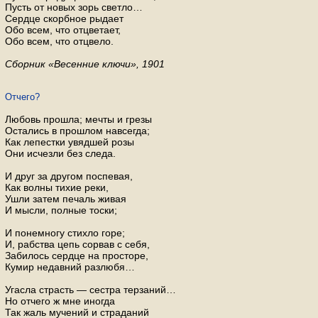
Пусть от новых зорь светло…
Сердце скорбное рыдает
Обо всем, что отцветает,
Обо всем, что отцвело.
Сборник «Весенние ключи», 1901
От­че­го?
Лю­бовь про­шла; мечты и грезы
Оста­лись в про­шлом на­все­гда;
Как ле­пест­ки увяд­шей розы
Они ис­чез­ли без следа.
И друг за дру­гом по­спе­вая,
Как волны тихие реки,
Ушли затем пе­чаль живая
И мысли, пол­ные тоски;
И по­не­мно­гу стих­ло горе;
И, раб­ства цепь со­рвав с себя,
За­би­лось серд­це на про­сто­ре,
Кумир недав­ний раз­лю­бя…
Угас­ла страсть — сест­ра тер­за­ний…
Но от­че­го ж мне ино­гда
Так жаль му­че­ний и стра­да­ний