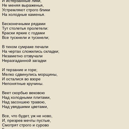
И истерзанные лики,
Не меняя выраженья,
Устремляют строго блики
На холодные каменья.
Бесконечными рядами
Тут столетья пролетели:
Краски яркие с годами
Все тускнели и тускнели;
В тихом сумраке печали
На чертах сложились складки;
Незаметно отзвучали
Неразгаданной загадки
И терзание и горе;
Мелко сдвинулись морщины,
И осталися во взоре
Непонятные кручины.
Веет скорбью вековою
Над холодными плитами,
Над засохшею травою,
Над увядшими цветами,
Все, что будет, уж не ново,
И, презрев мечты пустые,
Смотрят строго и сурово