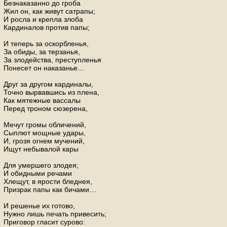
Безнаказанно до гроба
Жил он, как живут сатрапы;
И росла и крепла злоба
Кардиналов против папы;
И теперь за оскорбленья,
За обиды, за терзанья,
За злодейства, преступленья
Понесет он наказанье…
Друг за другом кардиналы,
Точно вырвавшись из плена,
Как мятежные вассалы
Перед троном сюзерена,
Мечут громы обличений,
Сыплют мощные удары,
И, грозя огнем мучений,
Ищут небывалой кары
Для умершего злодея;
И обидными речами
Хлещут, в ярости бледнея,
Призрак папы как бичами…
И решенье их готово,
Нужно лишь печать привесить;
Приговор гласит сурово: