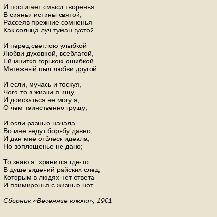
И постигает смысл творенья
В сияньи истины святой,
Рассеяв прежние сомненья,
Как солнца луч туман густой.
И перед светлою улыбкой
Любви духовной, всеблагой,
Ей мнится горькою ошибкой
Мятежный пыл любви другой.
И если, мучась и тоскуя,
Чего-то в жизни я ищу, —
И доискаться не могу я,
О чем таинственно грущу;
И если разные начала
Во мне ведут борьбу давно,
И дан мне отблеск идеала,
Но воплощенье не дано;
То знаю я: хранится где-то
В душе видений райских след,
Которым в людях нет ответа
И примиренья с жизнью нет.
Сборник «Весенние ключи», 1901