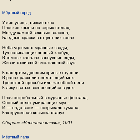
Мёртвый город
Узкие улицы, низкие окна.
Плоские крыши на серых стенах;
Между камней вековые волокна;
Бледные краски в отцветших тонах.
Неба угрюмого мрачные своды,
Туч нависающих черный клобук;
В темных каналах заснувшие воды;
Жизни отжившей смолкающий звук.
К папертям древним кривые ступени;
В ранах расселин желтеющий мох.
Трепетной просьбы иль жалобной пени
К лику святых возносящийся вздох.
Плач погребальный в журчанье фонтана;
Сонный полет умирающих мух…
И — надо всем — покрывало тумана,
Как кружевная косынка старух.
Сборник «Весенние ключи», 1901
Мёртвый папа