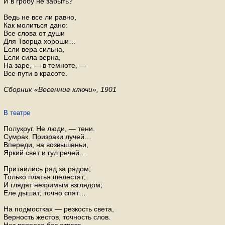
И в гробу не забыть?
Ведь не все ли равно,
Как молиться дано:
Все слова от души
Для Творца хороши…
Если вера сильна,
Если сила верна,
На заре, — в темноте, —
Все пути в красоте.
Сборник «Весенние ключи», 1901
В театре
Полукруг. Не люди, — тени.
Сумрак. Призраки лучей…
Впереди, на возвышеньи,
Яркий свет и гул речей…
Притаились ряд за рядом;
Только платья шелестят;
И глядят незримым взглядом;
Еле дышат; точно спят…
На подмостках — резкость света,
Верность жестов, точность слов.