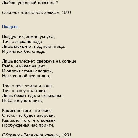
Любви, ушед­шей на­все­гда?
Сбор­ник «Ве­сен­ние ключи», 1901
Полдень
Воздух тих, земля уснула,
Точно зеркало вода;
Лишь мелькнет над нею птица,
И умчится без следа;
Лишь всплеснет, сверкнув на солнце
Рыба, и уйдет на дно…
И опять истомы сладкой,
Неги сонной все полно;
Точно лес, земля и воды,
Точно все устало жить…
Лишь бежит, вдали скрываясь,
Неба голубого нить,
Как звено того, что было,
С тем, что будет впереди,
Как залог того, что должен
Пробужденья час прийти.
Сборник «Весенние ключи», 1901