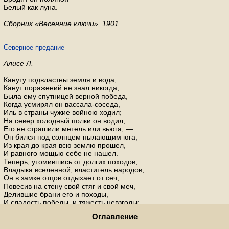
Белый как луна.
Сборник «Весенние ключи», 1901
Северное предание
Алисе Л.
Кануту подвластны земля и вода,
Канут поражений не знал никогда;
Была ему спутницей верной победа,
Когда усмирял он вассала-соседа,
Иль в страны чужие войною ходил;
На север холодный полки он водил,
Его не страшили метель или вьюга, —
Он бился под солнцем пылающим юга,
Из края до края всю землю прошел,
И равного мощью себе не нашел.
Теперь, утомившись от долгих походов,
Владыка вселенной, властитель народов,
Он в замке отцов отдыхает от сеч,
Повесив на стену свой стяг и свой меч,
Делившие брани его и походы,
И сладость победы, и тяжесть невзгоды;
Они постарели, как он одряхлел:
Оглавление
Клинок притупился и стяг пожелтел…
На диком утесе над берегом моря,