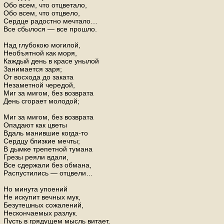
Обо всем, что отцветало,
Обо всем, что отцвело,
Сердце радостно мечтало…
Все сбылося — все прошло.
Над глубокою могилой,
Необъятной как моря,
Каждый день в красе унылой
Занимается заря;
От восхода до заката
Незаметной чередой,
Миг за мигом, без возврата
День сгорает молодой;
Миг за мигом, без возврата
Опадают как цветы
Вдаль манившие когда-то
Сердцу близкие мечты;
В дымке трепетной тумана
Грезы реяли вдали,
Все сдержали без обмана,
Распустились — отцвели…
Но минута упоений
Не искупит вечных мук,
Безутешных сожалений,
Нескончаемых разлук.
Пусть в грядущем мысль витает,