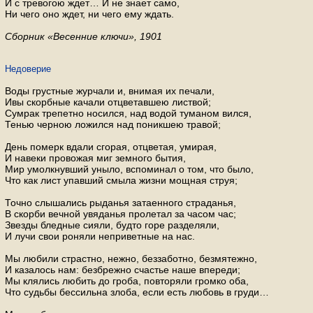
И с тревогою ждет… И не знает само,
Ни чего оно ждет, ни чего ему ждать.
Сборник «Весенние ключи», 1901
Недоверие
Воды груст­ные жур­ча­ли и, вни­мая их пе­ча­ли,
Ивы скорб­ные ка­ча­ли от­цве­тав­шею лист­вой;
Су­мрак тре­пет­но но­сил­ся, над водой ту­ма­ном вился,
Тенью чер­ною ло­жил­ся над по­ник­шею тра­вой;
День по­мерк вдали сго­рая, от­цве­тая, уми­рая,
И на­ве­ки про­во­жая миг зем­но­го бытия,
Мир умолк­нув­ший уныло, вспо­ми­нал о том, что было,
Что как лист упав­ший смыла жизни мощ­ная струя;
Точно слы­ша­лись ры­да­нья за­та­ен­но­го стра­да­нья,
В скор­би веч­ной увя­да­нья про­ле­тал за часом час;
Звез­ды блед­ные сияли, будто горе раз­де­ля­ли,
И лучи свои ро­ня­ли непри­вет­ные на нас.
Мы лю­би­ли страст­но, нежно, без­за­бот­но, без­мя­теж­но,
И ка­за­лось нам: без­бреж­но сча­стье наше впе­ре­ди;
Мы кля­лись лю­бить до гроба, по­вто­ря­ли гром­ко оба,
Что судь­бы бес­силь­на злоба, если есть лю­бовь в груди…