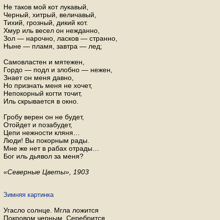
Не таков мой кот лукавый,
Черный, хитрый, величавый,
Тихий, грозный, дикий кот.
Хмур иль весел он нежданно,
Зол — нарочно, ласков — странно,
Ныне — пламя, завтра — лед;
Самовластен и мятежен,
Гордо — подл и злобно — нежен,
Знает он меня давно,
Но признать меня не хочет,
Непокорный когти точит,
Иль скрывается в окно.
Гробу верен он не будет,
Отойдет и позабудет,
Цепи нежности кляня…
Люди! Вы покорным рады.
Мне же нет в рабах отрады…
Бог иль дьявол за меня?
«Северные Цветы», 1903
Зимняя картинка
Угасло солнце. Мгла ложится
Покровом черным. Серебрится