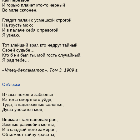
Как перезвон;
И горько плачет кто-то черный
Во мгле склонен.
Глядит палач с усмешкой строгой
На грусть мою;
И в палаче себя с тревогой
Я узнаю.
Тот злейший враг, кто недруг тайный
Своей судьбе…
Кто б ни был ты, мой гость случайный,
Я рад тебе…
«Чтец-декламатор». Том 3. 1909 г.
Отблески
В часы покоя и забвенья
Из тела смертного уйдя,
Туда, в надзвездные селенья,
Душа уносится моя;
Внимает там напевам рая,
Земные разлюбив мечты,
И в сладкой неге замирая,
Объемлет тайну красоты;