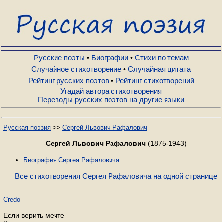
Русские поэты
Биографии
Русские поэты
Биографии
Стихи по темам
•
•
Случайное стихотворение
Случайная цитата
•
Рейтинг русских поэтов
Рейтинг стихотворений
•
Стихи по темам
Угадай автора стихотворения
Переводы русских поэтов на другие языки
Случайное стихотворение
>>
Русская поэзия
Сергей Львович Рафалович
Случайная цитата
Сергей Львович Рафалович
(1875-1943)
Биография Сергея Рафаловича
Рейтинг русских поэтов
Все стихотворения Сергея Рафаловича на одной странице
Credo
Рейтинг стихотворений
Если верить мечте —