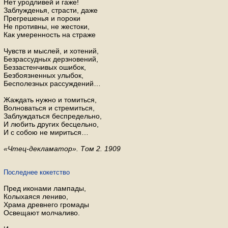
Нет урод­ли­вей и гаже!
За­блуж­де­нья, стра­сти, даже
Пре­гре­ше­нья и по­ро­ки
Не про­тив­ны, не же­сто­ки,
Как уме­рен­ность на стра­же
Чувств и мыс­лей, и хо­те­ний,
Без­рас­суд­ных дерз­но­ве­ний,
Без­за­стен­чи­вых оши­бок,
Без­бо­яз­нен­ных улы­бок,
Бес­по­лез­ных рас­суж­де­ний…
Жаж­дать нужно и то­мить­ся,
Вол­но­вать­ся и стре­мить­ся,
За­блуж­дать­ся бес­пре­дель­но,
И лю­бить дру­гих бес­цель­но,
И с собою не ми­рить­ся…
«Чтец-де­кла­ма­тор». Том 2. 1909
Последнее кокетство
Пред иконами лампады,
Колыхаяся лениво,
Храма древнего громады
Освещают молчаливо.