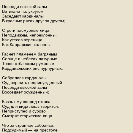
Посреди высокой залы
Ватикана полукругом
Заседают кардиналы
В красных рясах друг за другом;
Строги пасмурные лица,
Неподвижны, непреклонны,
Как утесов вереница,
Как Каррарские колонны.
Гаснет пламенем багряным
Солнце в небесах лазурных
Точно отблеском румяным
Кардинальских ряс пурпурных;
Собралися кардиналы
Суд вершить непринужденный:
Посреди высокой залы
Восседает осужденный;
Казнь ему вперед готова,
Суд для вида лишь творится;
Неприступно и сурово
Смотрят старческие лица.
Что за странное собранье:
Подсудимый — на престоле