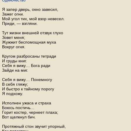
Одиночество
Я запер дверь, окно завесил,
Зажег огни.
Мой угол тих, мой взор невесел.
Приди, — взгляни.
Тут жизни внешней отзвук глухо
Зовет меня;
Жужжит беспомощная муха
Вокруг огня.
Кругом разбросаны тетради
И груды книг.
Себя я вижу… Бога ради
Зайди на миг.
Себя я вижу… Понемногу
В себя гляжу;
И быстро к тайному порогу
Я подхожу.
Исполнен ужаса и страха
Боюсь постичь…
Горит костер, чернеет плаха;
Вот щелкнул бич.
Протяжный стон звучит упорный,