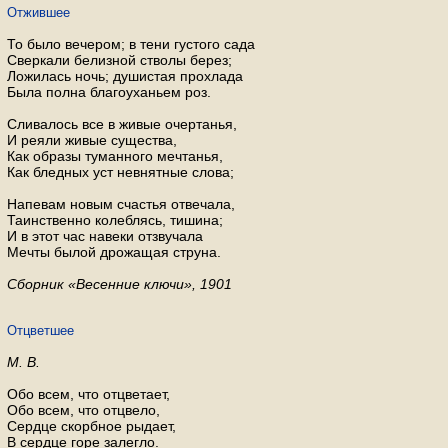
Отжившее
То было вечером; в тени густого сада
Сверкали белизной стволы берез;
Ложилась ночь; душистая прохлада
Была полна благоуханьем роз.
Сливалось все в живые очертанья,
И реяли живые существа,
Как образы туманного мечтанья,
Как бледных уст невнятные слова;
Напевам новым счастья отвечала,
Таинственно колеблясь, тишина;
И в этот час навеки отзвучала
Мечты былой дрожащая струна.
Сборник «Весенние ключи», 1901
Отцветшее
М. В.
Обо всем, что отцветает,
Обо всем, что отцвело,
Сердце скорбное рыдает,
В сердце горе залегло.