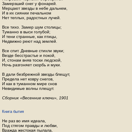
Замерзший снег у фонарей.
Мерцают звезды в небе дальнем,
И в их сиянии печальном
Нет теплых, радостных лучей.
Все тихо. Замер шум столицы;
Туманно в выси голубой;
И тени странные, как птицы,
Недвижно реют над землей.
Все спит. Дневные стихли звуки;
Везде бесстрастье и покой,
И, стонам вняв тоски людской,
Ночь разгоняет скорбь и муки.
В дали безбрежной звезды блещут,
Предела нет ковру снегов,
И как в туманном мире снов
Невидимые волны плещут.
Сборник «Весенние ключи», 1901
Книга бытия
Не раз во имя иде­а­ла,
Под стя­гом прав­ды и любви,
Враж­да же­сто­кая пы­ла­ла,