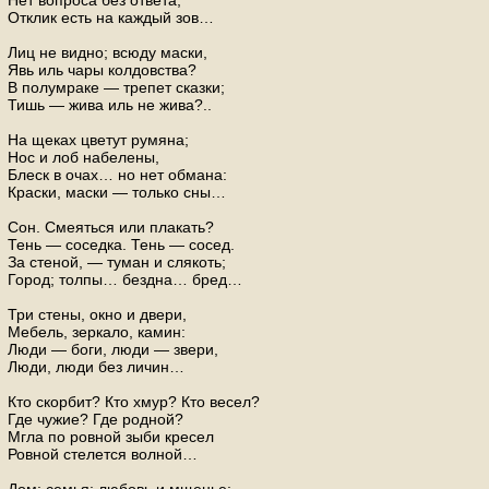
Нет вопроса без ответа,
Отклик есть на каждый зов…
Лиц не видно; всюду маски,
Явь иль чары колдовства?
В полумраке — трепет сказки;
Тишь — жива иль не жива?..
На щеках цветут румяна;
Нос и лоб набелены,
Блеск в очах… но нет обмана:
Краски, маски — только сны…
Сон. Смеяться или плакать?
Тень — соседка. Тень — сосед.
За стеной, — туман и слякоть;
Город; толпы… бездна… бред…
Три стены, окно и двери,
Мебель, зеркало, камин:
Люди — боги, люди — звери,
Люди, люди без личин…
Кто скорбит? Кто хмур? Кто весел?
Где чужие? Где родной?
Мгла по ровной зыби кресел
Ровной стелется волной…