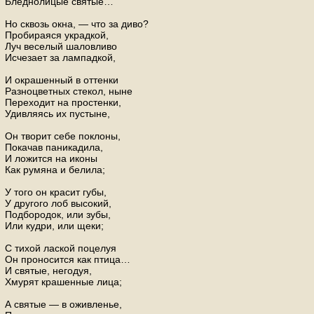
Бледнолицые святые…
Но сквозь окна, — что за диво?
Пробираяся украдкой,
Луч веселый шаловливо
Исчезает за лампадкой,
И окрашенный в оттенки
Разноцветных стекол, ныне
Переходит на простенки,
Удивляясь их пустыне,
Он творит себе поклоны,
Покачав паникадила,
И ложится на иконы
Как румяна и белила;
У того он красит губы,
У другого лоб высокий,
Подбородок, или зубы,
Или кудри, или щеки;
С тихой лаской поцелуя
Он проносится как птица…
И святые, негодуя,
Хмурят крашенные лица;
А святые — в оживленье,