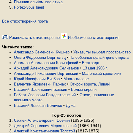
Принцип альбомного стиха
Portez-vous bien!
Все стихотворения поэта
Распечатать стихотворение
Изображение стихотворения
Читайте также:
•
Александр Семёнович Кушнер
Уехав, ты выбрал пространство
•
Ольга Фёдоровна Берггольц
На собранье целый день сидела
•
Аполлон Аполлонович Коринфский
Бертрада
•
Аркадий Александрович Селиванов
13 мая 1906 г.
•
Александр Николаевич Вертинский
Маленький креольчик
•
Юрий Иосифович Визбор
Многоголосье
•
Валентин Яковлевич Парнах
Открой ворота, Ливан!
•
Василий Васильевич Башкин
Белые сирени
•
Роберт Иванович Рождественский
Стихи, написанные
восьмого марта
•
Василий Львович Величко
Дума
Top-25 поэтов
(1895-1925)
Сергей Александрович Есенин
(1866-1941)
Дмитрий Сергеевич Мережковский
(1817-1875)
Алексей Константинович Толстой