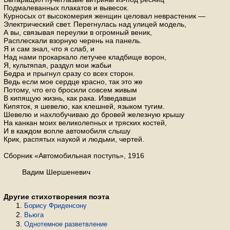
Подмалеванных плакатов и вывесок.
Курносых от высокомерия женщин целовал неврастеник —
Электрический свет. Перегнулась над улицей модель,
А вы, связывая переулки в огромный веник,
Расплескали взорную черень на панель.
Я и сам знал, что я слаб, и
Над нами прокаркало летучее кладбище ворон,
Я, культяпая, раздул мои жабьи
Бедра и прыгнул сразу со всех сторон.
Ведь если мое сердце красно, так это же
Потому, что его бросили совсем живым
В кипящую жизнь, как рака. Изведавши
Кипяток, я шевелю, как клешней, языком тугим.
Шевелю и нахлобучиваю до бровей железную крышу
На канкан моих великолепных и тряских костей,
И в каждом вопле автомобиля слышу
Крик, распятых наукой и людьми, чертей.
Сборник «Автомобильная поступь», 1916
Вадим Шершеневич
Другие стихотворения поэта
Борису Фриденсону
Вьюга
Однотемное разветвление