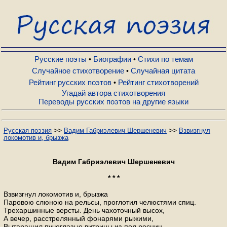
Русские поэты
Биографии
Русские поэты
Биографии
Стихи по темам
•
•
Случайное стихотворение
Случайная цитата
•
Рейтинг русских поэтов
Рейтинг стихотворений
•
Стихи по темам
Угадай автора стихотворения
Переводы русских поэтов на другие языки
Случайное стихотворение
>>
>>
Русская поэзия
Вадим Габриэлевич Шершеневич
Взвизгнул
локомотив и, брызжа
Случайная цитата
Вадим Габриэлевич Шершеневич
Рейтинг русских поэтов
* * *
Взвизгнул локомотив и, брызжа
Паровою слюною на рельсы, проглотил челюстями спиц.
Рейтинг стихотворений
Трехаршинные версты. День чахоточный высох,
А вечер, расстрелянный фонарями рыжими,
Вытаращил пучеглазые витрины из-под ресниц