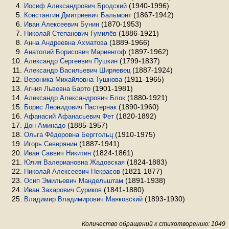
(1940-1996)
Иосиф Александрович Бродский
(1867-1942)
Константин Дмитриевич Бальмонт
(1870-1953)
Иван Алексеевич Бунин
(1886-1921)
Николай Степанович Гумилёв
(1889-1966)
Анна Андреевна Ахматова
(1897-1962)
Анатолий Борисович Мариенгоф
(1799-1837)
Александр Сергеевич Пушкин
(1887-1924)
Александр Васильевич Ширяевец
(1911-1965)
Вероника Михайловна Тушнова
(1901-1981)
Агния Львовна Барто
(1880-1921)
Александр Александрович Блок
(1890-1960)
Борис Леонидович Пастернак
(1820-1892)
Афанасий Афанасьевич Фет
(1885-1957)
Дон Аминадо
(1910-1975)
Ольга Фёдоровна Берггольц
(1887-1941)
Игорь Северянин
(1824-1861)
Иван Саввич Никитин
(1824-1883)
Юлия Валериановна Жадовская
(1821-1877)
Николай Алексеевич Некрасов
(1891-1938)
Осип Эмильевич Мандельштам
(1841-1880)
Иван Захарович Суриков
(1893-1930)
Владимир Владимирович Маяковский
Количество обращений к стихотворению: 1049