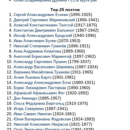
•
Юлия Владимировна Друнина
Есть круги рая
Top-25 поэтов
(1895-1925)
Сергей Александрович Есенин
(1866-1941)
Дмитрий Сергеевич Мережковский
(1817-1875)
Алексей Константинович Толстой
(1867-1942)
Константин Дмитриевич Бальмонт
(1940-1996)
Иосиф Александрович Бродский
(1870-1953)
Иван Алексеевич Бунин
(1886-1921)
Николай Степанович Гумилёв
(1889-1966)
Анна Андреевна Ахматова
(1897-1962)
Анатолий Борисович Мариенгоф
(1799-1837)
Александр Сергеевич Пушкин
(1887-1924)
Александр Васильевич Ширяевец
(1911-1965)
Вероника Михайловна Тушнова
(1901-1981)
Агния Львовна Барто
(1880-1921)
Александр Александрович Блок
(1890-1960)
Борис Леонидович Пастернак
(1820-1892)
Афанасий Афанасьевич Фет
(1885-1957)
Дон Аминадо
(1910-1975)
Ольга Фёдоровна Берггольц
(1887-1941)
Игорь Северянин
(1824-1861)
Иван Саввич Никитин
(1824-1883)
Юлия Валериановна Жадовская
(1821-1877)
Николай Алексеевич Некрасов
(1891-1938)
Осип Эмильевич Мандельштам