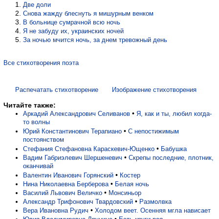
Две доли
Снова жажду блеснуть я мишурным венком
В больнице сумрачной всю ночь
Я не забуду их, украинских ночей
За ночью мчится ночь, за днем тревожный день
Все стихотворения поэта
Распечатать стихотворение
Изображение стихотворения
Читайте также:
•
Аркадий Александрович Селиванов
Я, как и ты, любил когда-
то волны
•
Юрий Константинович Терапиано
С непостижимым
постоянством
•
Стефания Стефановна Караскевич-Ющенко
Бабушка
•
Вадим Габриэлевич Шершеневич
Скрепы последние, плотник,
оканчивай
•
Валентин Иванович Горянский
Костер
•
Нина Николаевна Берберова
Белая ночь
•
Василий Львович Величко
Монсиньор
•
Александр Трифонович Твардовский
Размолвка
•
Вера Ивановна Рудич
Холодом веет. Осенняя мгла нависает