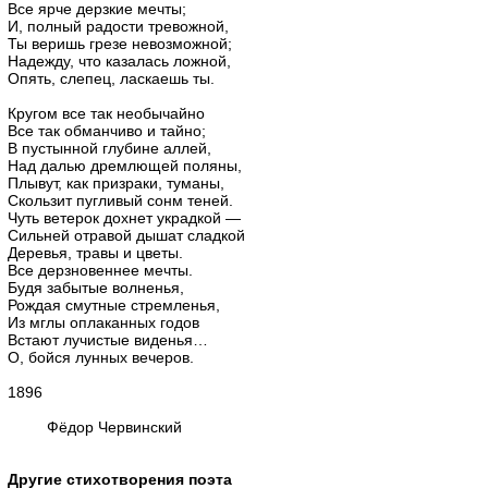
Все ярче дерзкие мечты;
И, полный радости тревожной,
Ты веришь грезе невозможной;
Надежду, что казалась ложной,
Опять, слепец, ласкаешь ты.
Кругом все так необычайно
Все так обманчиво и тайно;
В пустынной глубине аллей,
Над далью дремлющей поляны,
Плывут, как призраки, туманы,
Скользит пугливый сонм теней.
Чуть ветерок дохнет украдкой —
Сильней отравой дышат сладкой
Деревья, травы и цветы.
Все дерзновеннее мечты.
Будя забытые волненья,
Рождая смутные стремленья,
Из мглы оплаканных годов
Встают лучистые виденья…
О, бойся лунных вечеров.
1896
Фёдор Червинский
Другие стихотворения поэта