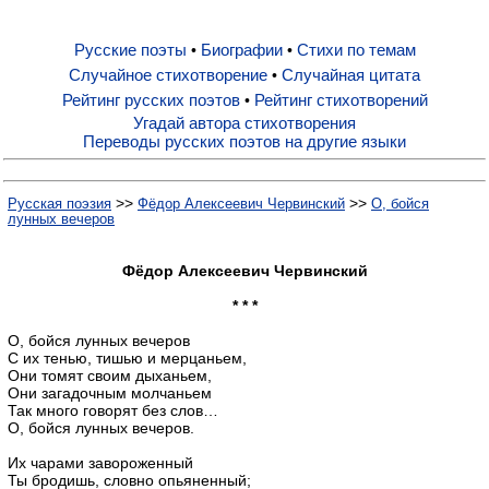
Русские поэты
Биографии
Стихи по темам
•
•
Русские поэты
Случайное стихотворение
Случайная цитата
•
Рейтинг русских поэтов
Рейтинг стихотворений
•
Биографии
Угадай автора стихотворения
Переводы русских поэтов на другие языки
Стихи по темам
>>
>>
Русская поэзия
Фёдор Алексеевич Червинский
О, бойся
лунных вечеров
Случайное стихотворение
Фёдор Алексеевич Червинский
* * *
Случайная цитата
О, бойся лунных вечеров
С их тенью, тишью и мерцаньем,
Они томят своим дыханьем,
Рейтинг русских поэтов
Они загадочным молчаньем
Так много говорят без слов…
О, бойся лунных вечеров.
Рейтинг стихотворений
Их чарами завороженный
Ты бродишь, словно опьяненный;