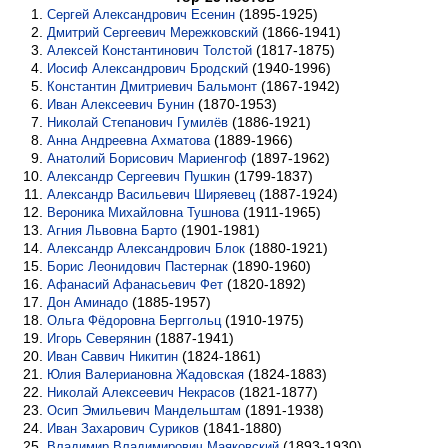
(1895-1925)
Сергей Александрович Есенин
(1866-1941)
Дмитрий Сергеевич Мережковский
(1817-1875)
Алексей Константинович Толстой
(1940-1996)
Иосиф Александрович Бродский
(1867-1942)
Константин Дмитриевич Бальмонт
(1870-1953)
Иван Алексеевич Бунин
(1886-1921)
Николай Степанович Гумилёв
(1889-1966)
Анна Андреевна Ахматова
(1897-1962)
Анатолий Борисович Мариенгоф
(1799-1837)
Александр Сергеевич Пушкин
(1887-1924)
Александр Васильевич Ширяевец
(1911-1965)
Вероника Михайловна Тушнова
(1901-1981)
Агния Львовна Барто
(1880-1921)
Александр Александрович Блок
(1890-1960)
Борис Леонидович Пастернак
(1820-1892)
Афанасий Афанасьевич Фет
(1885-1957)
Дон Аминадо
(1910-1975)
Ольга Фёдоровна Берггольц
(1887-1941)
Игорь Северянин
(1824-1861)
Иван Саввич Никитин
(1824-1883)
Юлия Валериановна Жадовская
(1821-1877)
Николай Алексеевич Некрасов
(1891-1938)
Осип Эмильевич Мандельштам
(1841-1880)
Иван Захарович Суриков
(1893-1930)
Владимир Владимирович Маяковский