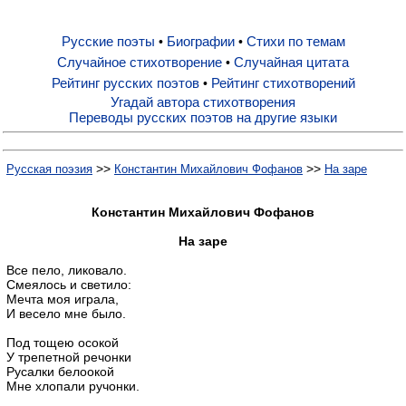
Русские поэты
Биографии
Стихи по темам
•
•
Русские поэты
Случайное стихотворение
Случайная цитата
•
Рейтинг русских поэтов
Рейтинг стихотворений
•
Биографии
Угадай автора стихотворения
Переводы русских поэтов на другие языки
Стихи по темам
>>
>>
Русская поэзия
Константин Михайлович Фофанов
На заре
Случайное стихотворение
Константин Михайлович Фофанов
На заре
Случайная цитата
Все пело, ликовало.
Смеялось и светило:
Мечта моя играла,
И весело мне было.
Рейтинг русских поэтов
Под тощею осокой
У трепетной речонки
Рейтинг стихотворений
Русалки белоокой
Мне хлопали ручонки.