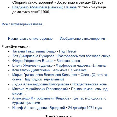
Сборник стихотворений «Восточные мотивы» (1890)
"В тем­ной улице
Владимир Абрамович (Ленский)
На заре
дома тихо спят" 1906
Все стихотворения поэта
Распечатать стихотворение
Изображение стихотворения
Читайте также:
•
Татьяна Николаевна Кладо
Над Невой
•
Зоя Дмитриевна Бухарова
Разгорелась моя восковая свеча
•
Фёдор Фёдорович Благов
Золотая весна
•
Елена Яковлевна Данько
Фарфоровая чашечка. 1. Глина
•
Константин Дмитриевич Бальмонт
К казакам
•
Мария Григорьевна Веселкова-Кильштет
Осень (О, что за
осень! Над прудом зеркальным)
•
Лидия Александровна Кологривова
Рождественская ночь
•
Михаил Михайлович Гербановский
Плыла немая ночь над
миром…
•
Александр Митрофанович Фёдоров
Где ты, молодость, с
бурями шумными
•
Иосиф Александрович Бродский
24 декабря 1971 года
Top-25 поэтов