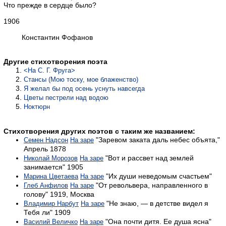
Что прежде в сердце было?
1906
Константин Фофанов
Другие стихотворения поэта
<На С. Г. Фруга>
Стан­сы (Мою тоску, мое бла­жен­ство)
Я желал бы под осень уснуть на­все­гда
Цветы пестрели над водою
Нок­тюрн
Стихотворения других поэтов с таким же названием:
"Заревом заката даль небес объята,"
Семен Надсон
На заре
Апрель 1878
"Вот и рассвет над землей
Николай Морозов
На заре
занимается" 1905
"Их души неведомым счастьем"
Марина Цветаева
На заре
"От револьвера, направленного в
Глеб Анфилов
На заре
голову" 1919, Москва
"Не знаю, — в детстве видел я
Владимир Нарбут
На заре
Тебя ли" 1909
"Она почти дитя. Ее душа ясна"
Василий Величко
На заре