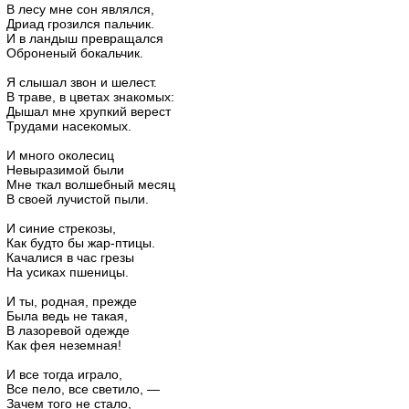
В лесу мне сон являлся,
Дриад грозился пальчик.
И в ландыш превращался
Оброненый бокальчик.
Я слышал звон и шелест.
В траве, в цветах знакомых:
Дышал мне хрупкий верест
Трудами насекомых.
И много околесиц
Невыразимой были
Мне ткал волшебный месяц
В своей лучистой пыли.
И синие стрекозы,
Как будто бы жар-птицы.
Качалися в час грезы
На усиках пшеницы.
И ты, родная, прежде
Была ведь не такая,
В лазоревой одежде
Как фея неземная!
И все тогда играло,
Все пело, все светило, —
Зачем того не стало,