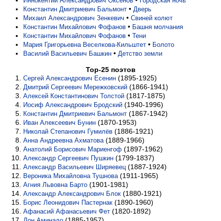
•
Иннокентий Александрович Оксёнов
Городская ночь
•
Константин Дмитриевич Бальмонт
Дверь
•
Михаил Александрович Зенкевич
Свиней колют
•
Константин Михайлович Фофанов
Башня молчания
•
Константин Михайлович Фофанов
Тени
•
Мария Григорьевна Веселкова-Кильштет
Болото
•
Василий Васильевич Башкин
Детство земли
Top-25 поэтов
(1895-1925)
Сергей Александрович Есенин
(1866-1941)
Дмитрий Сергеевич Мережковский
(1817-1875)
Алексей Константинович Толстой
(1940-1996)
Иосиф Александрович Бродский
(1867-1942)
Константин Дмитриевич Бальмонт
(1870-1953)
Иван Алексеевич Бунин
(1886-1921)
Николай Степанович Гумилёв
(1889-1966)
Анна Андреевна Ахматова
(1897-1962)
Анатолий Борисович Мариенгоф
(1799-1837)
Александр Сергеевич Пушкин
(1887-1924)
Александр Васильевич Ширяевец
(1911-1965)
Вероника Михайловна Тушнова
(1901-1981)
Агния Львовна Барто
(1880-1921)
Александр Александрович Блок
(1890-1960)
Борис Леонидович Пастернак
(1820-1892)
Афанасий Афанасьевич Фет
(1885-1957)
Дон Аминадо