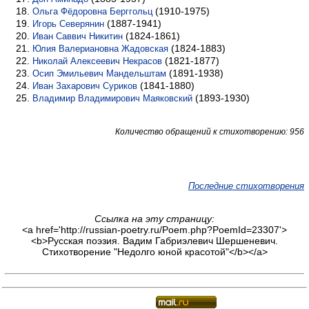
(1910-1975)
Ольга Фёдоровна Берггольц
(1887-1941)
Игорь Северянин
(1824-1861)
Иван Саввич Никитин
(1824-1883)
Юлия Валериановна Жадовская
(1821-1877)
Николай Алексеевич Некрасов
(1891-1938)
Осип Эмильевич Мандельштам
(1841-1880)
Иван Захарович Суриков
(1893-1930)
Владимир Владимирович Маяковский
Количество обращений к стихотворению: 956
Последние стихотворения
Ссылка на эту страницу:
<a href='http://russian-poetry.ru/Poem.php?PoemId=23307'>
<b>Русская поэзия. Вадим Габриэлевич Шершеневич.
Стихотворение "Недолго юной красотой"</b></a>