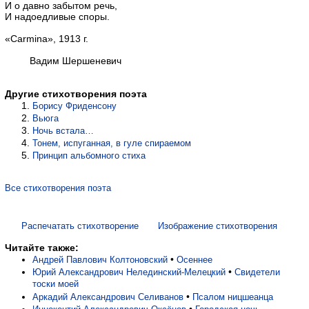
И о давно забытом речь,
И надоедливые споры.
«Carmina», 1913 г.
Вадим Шершеневич
Другие стихотворения поэта
Борису Фриденсону
Вьюга
Ночь встала…
Тонем, испуганная, в гуле спираемом
Принцип альбомного стиха
Все стихотворения поэта
Распечатать стихотворение
Изображение стихотворения
Читайте также:
•
Андрей Павлович Колтоновский
Осеннее
•
Юрий Александрович Нелединский-Мелецкий
Свидетели
тоски моей
•
Аркадий Александрович Селиванов
Псалом ницшеанца