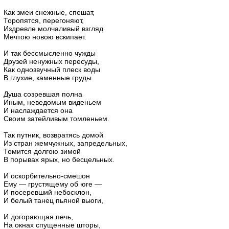
Как змеи снежные, спешат,
Торопятся, перегоняют,
Издревле молчаливый взгляд
Мечтою новою вскипает.
И так бессмысленно чужды
Друзей ненужных пересуды,
Как однозвучный плеск воды
В глухие, каменные груды.
Душа созревшая полна
Иным, неведомым виденьем
И наслаждается она
Своим затейливым томленьем.
Так путник, возвратясь домой
Из стран жемчужных, запредельных,
Томится долгою зимой
В порывах ярых, но бесцельных.
И оскорбительно-смешон
Ему — грустящему об юге —
И посеревший небосклон,
И белый танец пьяной вьюги,
И догорающая печь,
На окнах спущенные шторы,