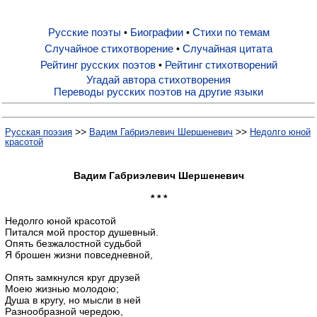
Русские поэты
Биографии
Стихи по темам
•
•
Русские поэты
Случайное стихотворение
Случайная цитата
•
Рейтинг русских поэтов
Рейтинг стихотворений
•
Биографии
Угадай автора стихотворения
Переводы русских поэтов на другие языки
Стихи по темам
>>
>>
Русская поэзия
Вадим Габриэлевич Шершеневич
Недолго юной
красотой
Случайное стихотворение
Вадим Габриэлевич Шершеневич
* * *
Случайная цитата
Недолго юной красотой
Питался мой простор душевный.
Опять безжалостной судьбой
Рейтинг русских поэтов
Я брошен жизни повседневной,
Опять замкнулся круг друзей
Рейтинг стихотворений
Моею жизнью молодою;
Душа в кругу, но мысли в ней
Разнообразной чередою,