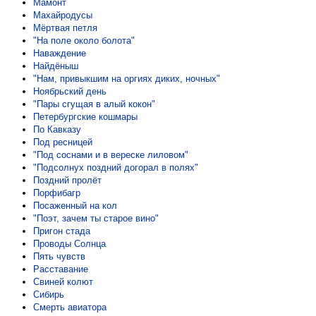
Мамонт
Махайродусы
Мёртвая петля
"На поле около болота"
Наваждение
Найдёныш
"Нам, привыкшим на оргиях диких, ночных"
Ноябрьский день
"Пары сгущая в алый кокон"
Петербургские кошмары
По Кавказу
Под ресницей
"Под соснами и в вереске лиловом"
"Подсолнух поздний догорал в полях"
Поздний пролёт
Порфибагр
Посаженный на кол
"Поэт, зачем ты старое вино"
Пригон стада
Проводы Солнца
Пять чувств
Расставание
Свиней колют
Сибирь
Смерть авиатора