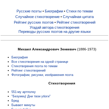
Русские поэты
Биографии
Стихи по темам
•
•
Русские поэты
Случайное стихотворение
Случайная цитата
•
Рейтинг русских поэтов
Рейтинг стихотворений
•
Биографии
Угадай автора стихотворения
Переводы русских поэтов на другие языки
Стихи по темам
Михаил Александрович Зенкевич
(1886-1973)
Случайное стихотворение
Биография
Все стихотворения на одной странице
Стихотворения поэта по темам
Случайная цитата
Рейтинг стихотворений
Фотографии, рисунки, изображения поэта
Стихотворения
Рейтинг русских поэтов
551-му артполку
"Безумец! Дни твои убоги"
Рейтинг стихотворений
Бред
Бывают минуты