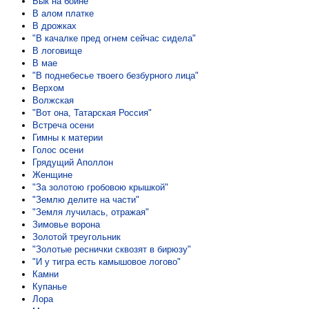
Бык на бойне
В алом платке
В дрожках
"В качалке пред огнем сейчас сидела"
В логовище
В мае
"В поднебесье твоего безбурного лица"
Верхом
Волжская
"Вот она, Татарская Россия"
Встреча осени
Гимны к материи
Голос осени
Грядущий Аполлон
Женщине
"За золотою гробовою крышкой"
"Землю делите на части"
"Земля лучилась, отражая"
Зимовье ворона
Золотой треугольник
"Золотые реснички сквозят в бирюзу"
"И у тигра есть камышовое логово"
Камни
Купанье
Лора