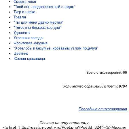
Смерть лося
"Твой сон предрассветный сладок"
Тигр в цирке
Травля
"Ты для меня давно мертва"
"Тягостны бескрасные дни"
Удавочка
Утренняя звезда
Фронтовая кукушка
"Хотелось в безумье, кровавым узлом поцелуя"
Цветник
Южная красавица
Всего стихотворений: 66
Количество обращений к поэту: 9794
Последние стихотворения
Ссылка на эту страницу:
<a href='http://russian-poetry.ru/Poet.php?PoetId=324'><b>Михаил