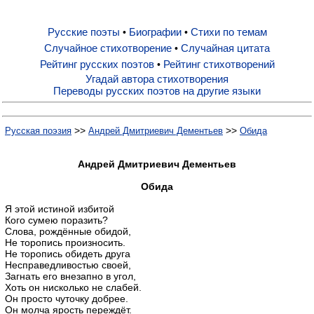
Русские поэты
Биографии
Стихи по темам
•
•
Русские поэты
Случайное стихотворение
Случайная цитата
•
Рейтинг русских поэтов
Рейтинг стихотворений
•
Биографии
Угадай автора стихотворения
Переводы русских поэтов на другие языки
Стихи по темам
>>
>>
Русская поэзия
Андрей Дмитриевич Дементьев
Обида
Случайное стихотворение
Андрей Дмитриевич Дементьев
Обида
Случайная цитата
Я этой истиной избитой
Кого сумею поразить?
Слова, рождённые обидой,
Не торопись произносить.
Рейтинг русских поэтов
Не торопись обидеть друга
Несправедливостью своей,
Загнать его внезапно в угол,
Рейтинг стихотворений
Хоть он нисколько не слабей.
Он просто чуточку добрее.
Он молча ярость переждёт.