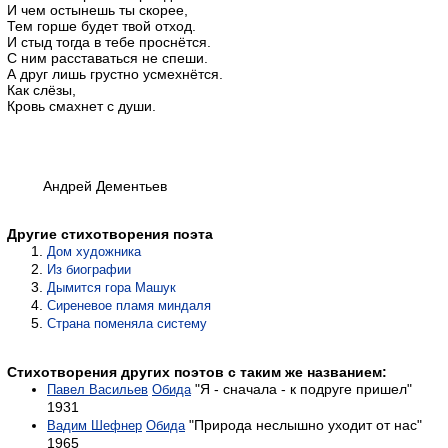
И чем остынешь ты скорее,
Тем горше будет твой отход.
И стыд тогда в тебе проснётся.
С ним расставаться не спеши.
А друг лишь грустно усмехнётся.
Как слёзы,
Кровь смахнет с души.
Андрей Дементьев
Другие стихотворения поэта
Дом художника
Из биографии
Дымится гора Машук
Сиреневое пламя миндаля
Страна поменяла систему
Стихотворения других поэтов с таким же названием:
"Я - сначала - к подруге пришел"
Павел Васильев
Обида
1931
"Природа неслышно уходит от нас"
Вадим Шефнер
Обида
1965