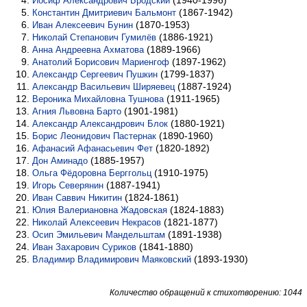
(1940-1996)
Иосиф Александрович Бродский
(1867-1942)
Константин Дмитриевич Бальмонт
(1870-1953)
Иван Алексеевич Бунин
(1886-1921)
Николай Степанович Гумилёв
(1889-1966)
Анна Андреевна Ахматова
(1897-1962)
Анатолий Борисович Мариенгоф
(1799-1837)
Александр Сергеевич Пушкин
(1887-1924)
Александр Васильевич Ширяевец
(1911-1965)
Вероника Михайловна Тушнова
(1901-1981)
Агния Львовна Барто
(1880-1921)
Александр Александрович Блок
(1890-1960)
Борис Леонидович Пастернак
(1820-1892)
Афанасий Афанасьевич Фет
(1885-1957)
Дон Аминадо
(1910-1975)
Ольга Фёдоровна Берггольц
(1887-1941)
Игорь Северянин
(1824-1861)
Иван Саввич Никитин
(1824-1883)
Юлия Валериановна Жадовская
(1821-1877)
Николай Алексеевич Некрасов
(1891-1938)
Осип Эмильевич Мандельштам
(1841-1880)
Иван Захарович Суриков
(1893-1930)
Владимир Владимирович Маяковский
Количество обращений к стихотворению: 1044